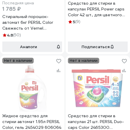
Последняя цена
Средство для стирки в
1 785 ₽
капсулах PERSIL Power caps
Color 42 шт., для цветного
Стиральный порошок-
белья 607506
5
(9)
автомат 6кг PERSIL Color
Свежесть от Vernel
2467899 601882
4.8
(50)
Аналоги
Подписаться
Нет в наличии
Нет в наличии
Жидкое средство для
Средство для стирки в
стирки автомат 1.95л PERSIL
капсулах 21 шт. PERSIL Duo-
Color, гель 2454029 606064
caps Color 2465300