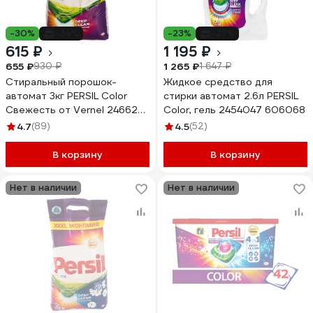
-30%
-34%
-23%
-27%
615 ₽
1 195 ₽
655 ₽
1 265 ₽
930 ₽
1 647 ₽
Стиральный порошок-
Жидкое средство для
автомат 3кг PERSIL Color
стирки автомат 2.6л PERSIL
Свежесть от Vernel 2466247
Color, гель 2454047 606068
606074
4.7
(89)
4.5
(52)
В корзину
В корзину
Нет в наличии
Нет в наличии