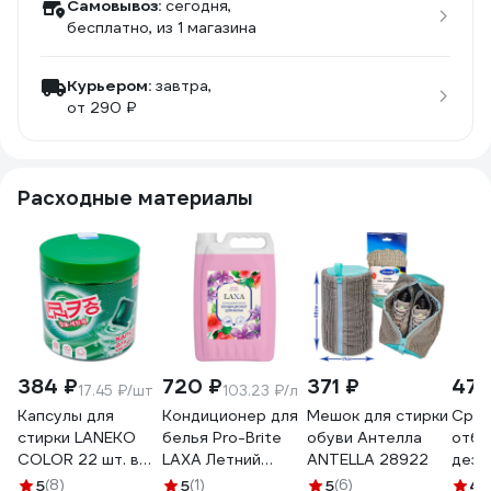
Самовывоз:
сегодня,
бесплатно
, из 1 магазина
Курьером:
завтра,
от 290 ₽
Расходные материалы
384 ₽
720 ₽
371 ₽
471
17.45 ₽/шт
103.23 ₽/л
Капсулы для
Кондиционер для
Мешок для стирки
Сред
стирки LANEKO
белья Pro-Brite
обуви Антелла
отбе
COLOR 22 шт. в
LAXA Летний
ANTELLA 28922
дези
банке 20017629
рассвет, 5 л 1594-
убор
5
(8)
5
(1)
5
(6)
4.