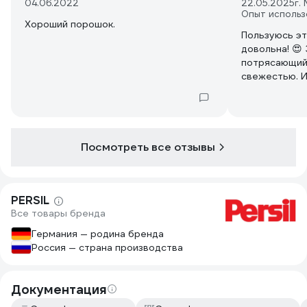
04.06.2022
22.05.2025
г.
Опыт использ
Хороший порошок.
Пользуюсь эт
довольна! 😍
потрясающий,
свежестью. И
отлично, даж
справляется.
ценит чистоту
Посмотреть все отзывы
PERSIL
Все товары бренда
Германия — родина бренда
Россия — страна производства
Документация