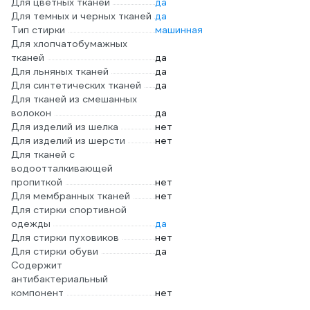
Для цветных тканей
да
Для темных и черных тканей
да
Тип стирки
машинная
Для хлопчатобумажных
тканей
да
Для льняных тканей
да
Для синтетических тканей
да
Для тканей из смешанных
волокон
да
Для изделий из шелка
нет
Для изделий из шерсти
нет
Для тканей с
водоотталкивающей
пропиткой
нет
Для мембранных тканей
нет
Для стирки спортивной
одежды
да
Для стирки пуховиков
нет
Для стирки обуви
да
Содержит
антибактериальный
компонент
нет