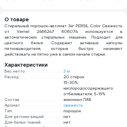
5
БЕЛ
КОН
PROF
О товаре
606
Стиральный порошок-автомат 3кг PERSIL Color Свежесть
от Vernel 2466247 606074 используется в
автоматических стиральных машинах. Подходит для
цветного белья. Содержит активные капсулы
пятновыводителя, которые быстро начинают
действовать на пятно уже в самом начале стирки.
Характеристики
Вес нетто
3 кг
Расход
20 стирок
15-30%
кислородосодержащего
отбеливателя; 5-15%
Состав
анионных ПАВ
Аромат
свежесть
Тип
порошок
Для детских вещей
нет
Для белых тканей
нет