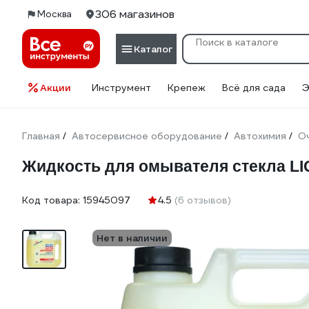
306 магазинов
Москва
Каталог
Акции
Инструмент
Крепеж
Всё для сада
Э
Главная
Автосервисное оборудование
Автохимия
О
/
/
/
Жидкость для омывателя стекла LIQ
Код товара:
15945097
4.5
(6 отзывов)
Нет в наличии