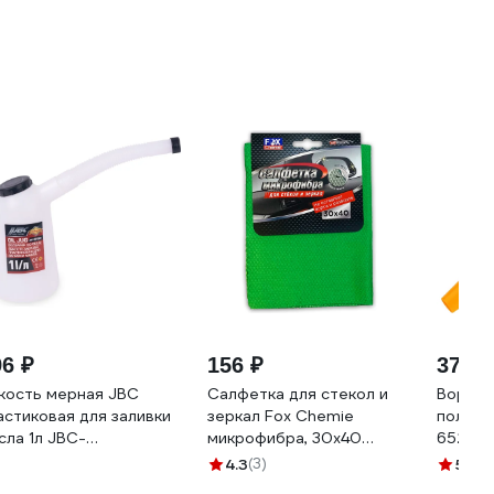
96 ₽
156 ₽
374 ₽
кость мерная JBC
Салфетка для стекол и
Воронк
астиковая для заливки
зеркал Fox Chemie
полипр
сла 1л JBC-
микрофибра, 30x40
65232
7C001(67366)
LMF32
4.3
(3)
5
(9)