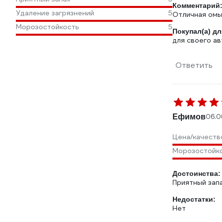
Комментарий
Удаление загрязнений
5
Отличная омыв
Морозостойкость
5
Покупал(а) дл
для своего ав
Ответить
Ефимов
06.0
Цена/качеств
Морозостойк
Достоинства:
Приятный зап
Недостатки:
Нет