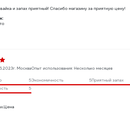
:
айка и запах приятный! Спасибо магазину за приятную цену!
я:
то
6.2023
г. Москва
Опыт использования: Несколько месяцев
о
5
Экономичность
5
Приятный запах
ость
5
ах.Цена