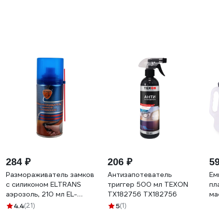
284 ₽
206 ₽
5
Размораживатель замков
Антизапотеватель
Ем
с силиконом ELTRANS
триггер 500 мл TEXON
пл
аэрозоль, 210 мл EL-
ТХ182756 TX182756
ма
0603.01
88
4.4
(21)
5
(1)