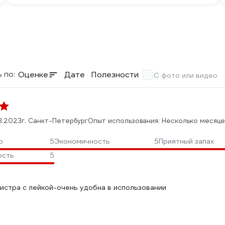
 по:
Оценке
Дате
Полезности
С фото или видео
3.2023
г. Санкт-Петербург
Опыт использования: Несколько месяце
о
5
Экономичность
5
Приятный запах
ость
5
нистра с лейкой-очень удобна в использовании