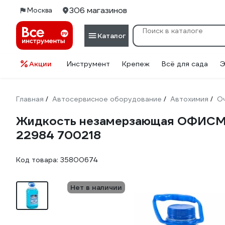
306 магазинов
Москва
Каталог
Акции
Инструмент
Крепеж
Всё для сада
Э
Главная
Автосервисное оборудование
Автохимия
О
/
/
/
Жидкость незамерзающая ОФИСМАГ 
22984 700218
Код товара:
35800674
Нет в наличии