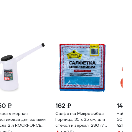
50 ₽
162 ₽
143 
кость мерная
Салфетка Микрофибра
Набор 
астиковая для заливки
Горница, 35 x 35 см, для
50.70.9
сла 2 л ROCKFORCE
стекол и зеркал, 280 г/
42104 
-887C002(17040)
квм, в пакете с бумажной