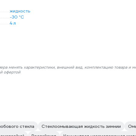
жидкость
-30 °С
4 л
лера менять характеристики, внешний вид, комплектацию товара и м
ой офертой
обового стекла
Стеклоомывающая жидкость зимнии
Омы