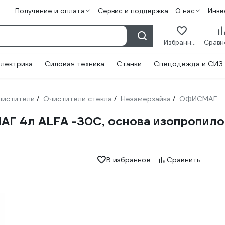
Получение и оплата
Сервис и поддержка
О нас
Инве
Избранное
лектрика
Силовая техника
Станки
Спецодежда и СИЗ
чистители
Очистители стекла
Незамерзайка
ОФИСМАГ
/
/
/
4л ALFA -30С, основа изопропиловы
В избранное
Сравнить