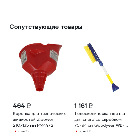
Сопутствующие товары
464 ₽
1 161 ₽
Воронка для технических
Телескопическая щетка
жидкостей Zipower
для снега со скребком
210х135 мм PM4472
75-94 см Goodyear WB-
06 GY000206