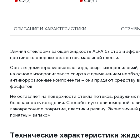
4.7
(3)
4.6
(41)
ОПИСАНИЕ И ХАРАКТЕРИСТИКИ
ОТЗЫВ
Зимняя cтеклоомывающая жидкость ALFA быстро и эффекти
противогололедных реагентов, масляной пленки.
Состав: деминерализованная вода, спирт изопропиловый,
на основе изопропилового спирта с применением необхо
антикоррозионные компоненты – они придают средству в
фосфатов.
Не оставляет на поверхности стекла потеков, радужных 
безопасность вождения. Способствует равномерной плав
лакокрасочное покрытие, пластик и резину. Экономичный
приятным запахом.
Технические характеристики жи