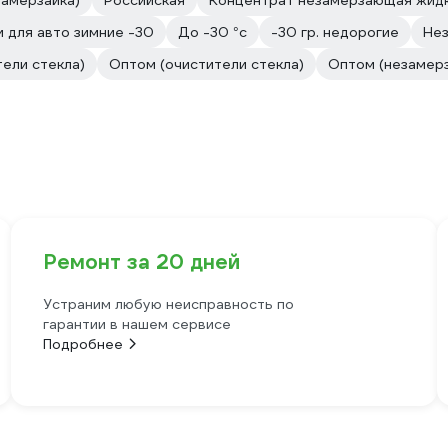
замерзайка)
Российская
Концентрат незамерзающая жид
 для авто зимние -30
До -30 °с
-30 гр. недорогие
Нез
ели стекла)
Оптом (очистители стекла)
Оптом (незамерз
Ремонт за 20 дней
Устраним любую неисправность по
гарантии в нашем сервисе
Подробнее