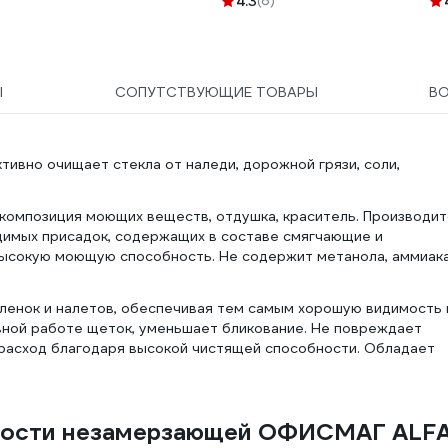
4.3
(8)
Ы
СОПУТСТВУЮЩИЕ ТОВАРЫ
В
вно очищает стекла от наледи, дорожной грязи, соли,
 композиция моющих веществ, отдушка, краситель. Производит
димых присадок, содержащих в составе смягчающие и
ысокую моющую способность. Не содержит метанола, аммиака
пленок и налетов, обеспечивая тем самым хорошую видимость 
ной работе щеток, уменьшает бликование. Не повреждает
 расход благодаря высокой чистящей способности. Обладает
дкости незамерзающей ОФИСМАГ ALF