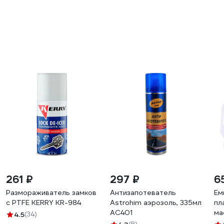
261 ₽
297 ₽
6
Размораживатель замков
Антизапотеватель
Ем
с PTFE KERRY KR-984
Astrohim аэрозоль, 335мл
пл
AC401
ма
4.5
(34)
RF