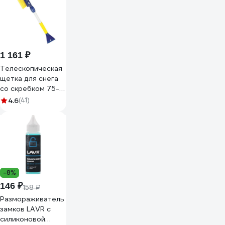
1 161 ₽
Телескопическая
щетка для снега
со скребком 75-
94 см Goodyear
4.6
(41)
WB-06
GY000206
-8%
146 ₽
158 ₽
Размораживатель
замков LAVR с
силиконовой