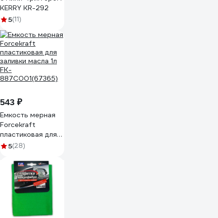
KERRY KR-292
5
(11)
543 ₽
Емкость мерная
Forcekraft
пластиковая для
заливки масла 1л
5
(28)
FK-
887C001(67365)