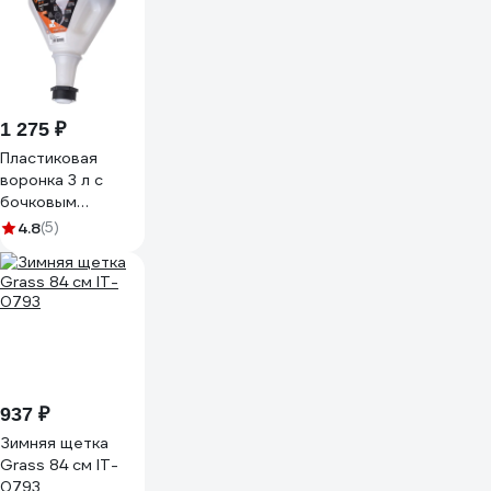
1 275 ₽
Пластиковая
воронка 3 л с
бочковым
адаптером GROZ
4.8
(5)
GR41922 - FNL/9
937 ₽
Зимняя щетка
Grass 84 см IT-
0793