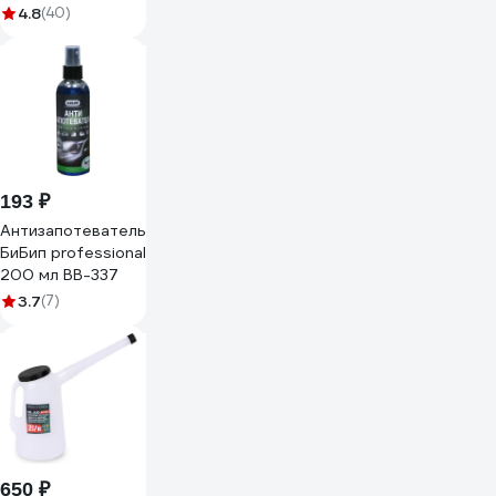
смазкой, 30 мл
4.8
(40)
Ln1305
193 ₽
Антизапотеватель
БиБип professional
200 мл BB-337
3.7
(7)
650 ₽