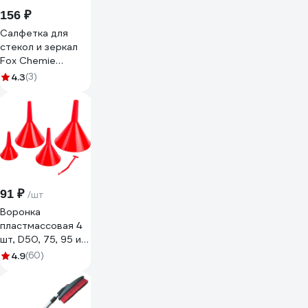
156 ₽
Салфетка для
стекол и зеркал
Fox Chemie
микрофибра,
4.3
(3)
30x40 LMF32
91 ₽
/шт
Воронка
пластмассовая 4
шт, D50, 75, 95 и
115 мм REDMARK
4.9
(60)
RM834