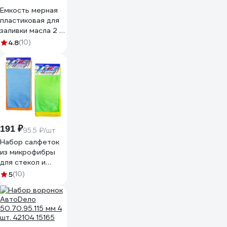
Емкость мерная
пластиковая для
заливки масла 2 л
ROCKFORCE RF-
4.8
(10)
887C002(17040)
191 ₽
95.5 ₽/шт
Набор салфеток
из микрофибры
для стекол и
зеркал ANTELLA 2
5
(10)
шт., 30х30см,
30х35см 25013