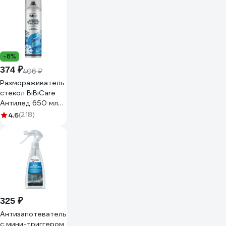
-8%
374 ₽
406 ₽
Размораживатель
стекол BiBiCare
Антилед 650 мл
4037
4.6
(218)
325 ₽
Антизапотеватель
с мини-триггером