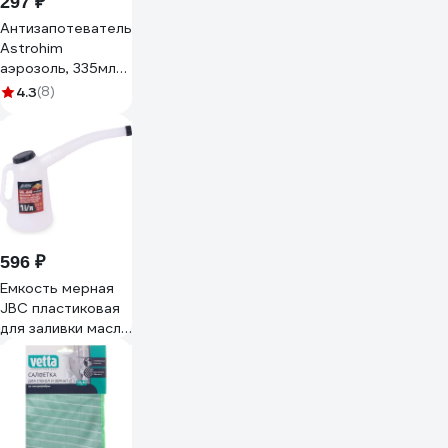
297 ₽
Антизапотеватель
Astrohim
аэрозоль, 335мл
AC401
4.3
(8)
596 ₽
Емкость мерная
JBC пластиковая
для заливки масла
1л JBC-
887C001(67366)