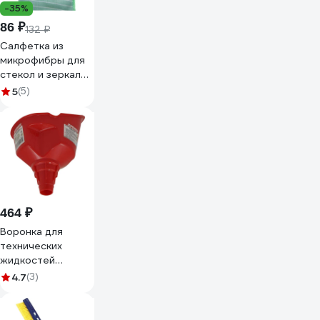
-35%
86 ₽
132 ₽
Салфетка из
микрофибры для
стекол и зеркал
VETTA с
5
(5)
бамбуковым
волокном,
30x40см, 300г/
кв.м 448-230
464 ₽
Воронка для
технических
жидкостей
Zipower 210х135
4.7
(3)
мм PM4472