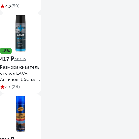
4.7
(59)
-8%
417 ₽
452 ₽
Размораживатель
стекол LAVR
Антилед, 650 мл
Ln1323
3.9
(28)