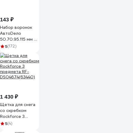
143 ₽
Набор воронок
АвтоDело
50.70.95.115 мм 4
шт. 42104 15165
5
(172)
1 430 ₽
Щетка для снега
со скребком
Rockforce 3
предмета RF-
5
(4)
DS04674(63440)