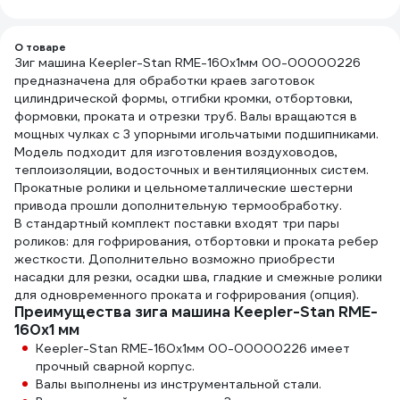
4XL/180-188 81037
GALE
О товаре
Зиг машина Keepler-Stan RME-160x1мм 00-00000226
предназначена для обработки краев заготовок
цилиндрической формы, отгибки кромки, отбортовки,
формовки, проката и отрезки труб. Валы вращаются в
мощных чулках с 3 упорными игольчатыми подшипниками.
Модель подходит для изготовления воздуховодов,
теплоизоляции, водосточных и вентиляционных систем.
Прокатные ролики и цельнометаллические шестерни
привода прошли дополнительную термообработку.
В стандартный комплект поставки входят три пары
роликов: для гофрирования, отбортовки и проката ребер
жесткости. Дополнительно возможно приобрести
насадки для резки, осадки шва, гладкие и смежные ролики
для одновременного проката и гофрирования (опция).
Преимущества зига машина Keepler-Stan RME-
160x1 мм
Keepler-Stan RME-160x1мм 00-00000226 имеет
прочный сварной корпус.
Валы выполнены из инструментальной стали.