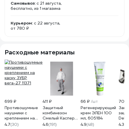
Самовывоз:
c 21 августа,
бесплатно
, из 1 магазина
Курьером:
c 22 августа,
от 780 ₽
Расходные материалы
699 ₽
411 ₽
66 ₽
/шт
705 
Противошумные
Защитный
Регенерирующий
Закр
наушники с
комбинезон
крем ЭЛЕН 100
защи
креплением на
Смелый Каспер
мл, 605184
Delta
каску ЗУБР
плотность 60 г/
GAL
4.7
(30)
4.6
(191)
4.9
(48)
4.3
(1
вега-27 11371
м2, размер
проз