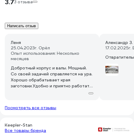
3.7
3 отзыва
Написать отзыв
Леня
Александр З.
25.04.2023
г. Орёл
17.02.2025
г.
Опыт использования: Несколько
Отвратитель
месяцев
Добротный корпус и валы. Мощный.
Со своей задачей справляется на ура.
Хорошо обрабатывает края
заготовки.Удобно и приятно работать
на таком станке. Есть сменные ролики.
Реально горжусь, что в России тоже
умеют делать качественно и станок
Посмотреть все отзывы
приспособлен к нашим реалиям. Не на
соплях сделан.
Keepler-Stan
Все товары бренда