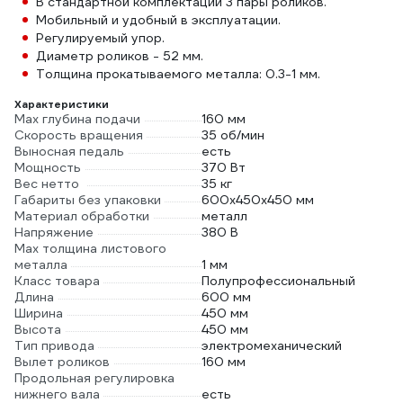
В стандартной комплектации 3 пары роликов.
Мобильный и удобный в эксплуатации.
Регулируемый упор.
Диаметр роликов - 52 мм.
Толщина прокатываемого металла: 0.3-1 мм.
Характеристики
Max глубина подачи
160 мм
Скорость вращения
35 об/мин
Выносная педаль
есть
Мощность
370 Вт
Вес нетто
35 кг
Габариты без упаковки
600x450x450 мм
Материал обработки
металл
Напряжение
380 В
Max толщина листового
металла
1 мм
Класс товара
Полупрофессиональный
Длина
600 мм
Ширина
450 мм
Высота
450 мм
Тип привода
электромеханический
Вылет роликов
160 мм
Продольная регулировка
нижнего вала
есть