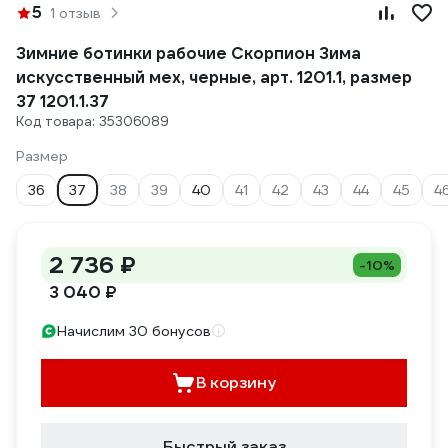
5
1 отзыв
Зимние ботинки рабочие Скорпион Зима
искусственный мех, черные, арт. 1201.1, размер
37 1201.1.37
Код товара: 35306089
Размер
36
37
38
39
40
41
42
43
44
45
4
2 736 ₽
-10%
3 040 ₽
Начислим 30 бонусов
В корзину
Быстрый заказ