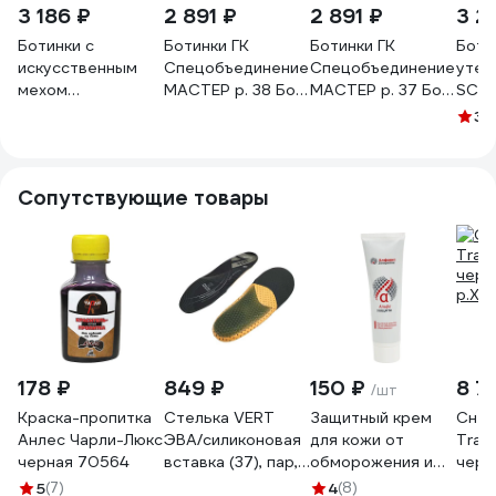
3 186 ₽
2 891 ₽
2 891 ₽
3 2
Ботинки с
Ботинки ГК
Ботинки ГК
Боти
искусственным
Спецобъединение
Спецобъединение
утеп
мехом
МАСТЕР р. 38 Бот
МАСТЕР р. 37 Бот
SCEN
АртакОбувь
051/38
051/37
РЕСУ
3.
Оптима NEW р.37
р.37
6446000048385
БОТ6
Сопутствующие товары
178 ₽
849 ₽
150 ₽
8 7
/шт
Краска-пропитка
Стелька VERT
Защитный крем
Снег
Анлес Чарли-Люкс
ЭВА/силиконовая
для кожи от
Tram
черная 70564
вставка (37), пар,
обморожения и
черн
Сте 070/37
обветривания
р.XL
5
(7)
4
(8)