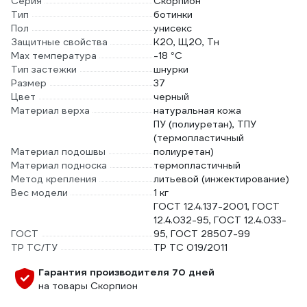
Серия
Скорпион
Тип
ботинки
Пол
унисекс
Защитные свойства
К20, Щ20, Тн
Max температура
-18 °С
Тип застежки
шнурки
Размер
37
Цвет
черный
Материал верха
натуральная кожа
ПУ (полиуретан), ТПУ
(термопластичный
Материал подошвы
полиуретан)
Материал подноска
термопластичный
Метод крепления
литьевой (инжектирование)
Вес модели
1 кг
ГОСТ 12.4.137-2001, ГОСТ
12.4.032-95, ГОСТ 12.4.033-
ГОСТ
95, ГОСТ 28507-99
ТР ТС/ТУ
ТР ТС 019/2011
Гарантия производителя 70 дней
на товары Скорпион