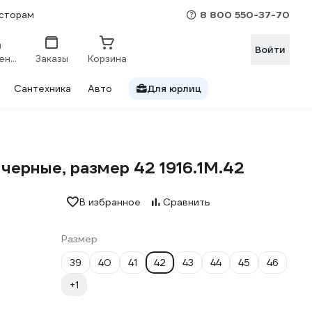
8 800 550-37-70
сторам
Войти
Сравнение
Заказы
Корзина
Сантехника
Авто
Для юрлиц
черные, размер 42 1916.1М.42
В избранное
Сравнить
Размер
39
40
41
42
43
44
45
46
+1