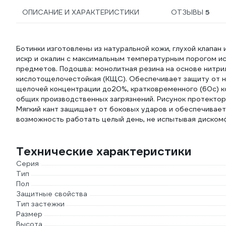
ОПИСАНИЕ И ХАРАКТЕРИСТИКИ
ОТЗЫВЫ
5
Ботинки изготовлены из натуральной кожи, глухой клапа
искр и окалин с максимальным температурным порогом исп
предметов. Подошва: монолитная резина на основе нитри
кислотощелочестойкая (КЩС). Обеспечивает защиту от н
щелочей концентрации до20%, кратковременного (60с) к
общих производственных загрязнений. Рисунок протекто
Мягкий кант защищает от боковых ударов и обеспечивае
возможность работать целый день, не испытывая дискомф
Технические характеристики
Серия
Тип
Пол
Защитные свойства
Тип застежки
Размер
Высота