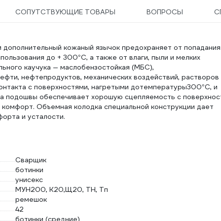
СОПУТСТВУЮЩИЕ ТОВАРЫ
ВОПРОСЫ
С
н и дополнительный кожаный язычок предохраняет от попадания
ользования до + 300°С, а также от влаги, пыли и мелких
льного каучука — маслобензостойкая (МБС),
ефти, нефтепродуктов, механических воздействий, растворов
онтакта с поверхностями, нагретыми дотемпературы300°С, и
ра подошвы обеспечивает хорошую сцепляемость с поверхнос
т комфорт. Объемная колодка специальной конструкции дает
орта и усталости.
Сварщик
ботинки
унисекс
МУН200, К20,Щ20, ТН, Тп
ремешок
42
ботинки (средние)