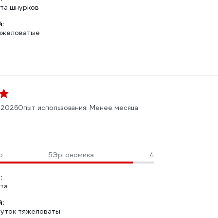
ита шнурков
:
яжеловатые
.2026
Опыт использования: Менее месяца
о
5
Эргономика
4
:
ита
:
уток тяжеловаты