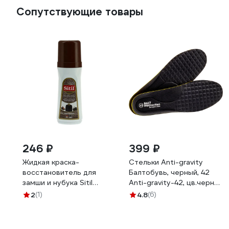
Сопутствующие товары
246 ₽
399 ₽
Жидкая краска-
Стельки Anti-gravity
восстановитель для
Балтобувь, черный, 42
замши и нубука Sitil
Anti-gravity-42, цв.черн
Suede&Nubuck Renovator
Anti-gravity-42, цв.черн
2
(1)
4.8
(6)
темно-коричневая 100
мл 110.02 SSN