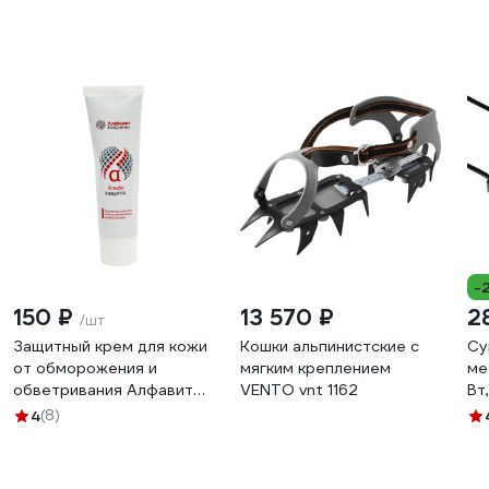
-
150 ₽
13 570 ₽
2
/шт
Защитный крем для кожи
Кошки альпинистские с
Су
от обморожения и
мягким креплением
ме
обветривания Алфавит
VENTO vnt 1162
Вт
Защиты 100 мл 265
65
4
(8)