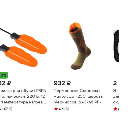
28%
82 ₽
932 ₽
2 86
шилка для обуви LEBEN
Термоноски Следопыт
Электр
таллическая, 220 В, 12
Hunter, до -25С, шерсть
для об
, температура нагрева
Мериносов, р.43-46 PF-
см, с 
-80 градусов 410-005
TS-18
подогр
4.9
(23)
4.5
(4)
4.6
(7