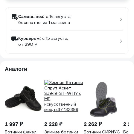
c 14 августа,
Самовывоз:
бесплатно
, из 1 магазина
c 15 августа,
Курьером:
от 290 ₽
Аналоги
1 997 ₽
2 228 ₽
2 262 ₽
2 26
Ботинки Факел
Зимние ботинки
Ботинки СИРИУС
Боти