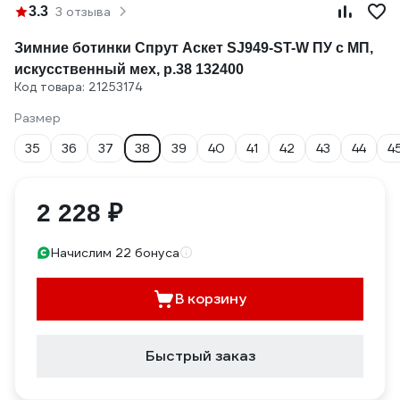
3.3
3 отзыва
Зимние ботинки Спрут Аскет SJ949-ST-W ПУ с МП,
искусственный мех, р.38 132400
Код товара: 21253174
Размер
35
36
37
38
39
40
41
42
43
44
4
2 228 ₽
Начислим 22 бонуса
В корзину
Быстрый заказ