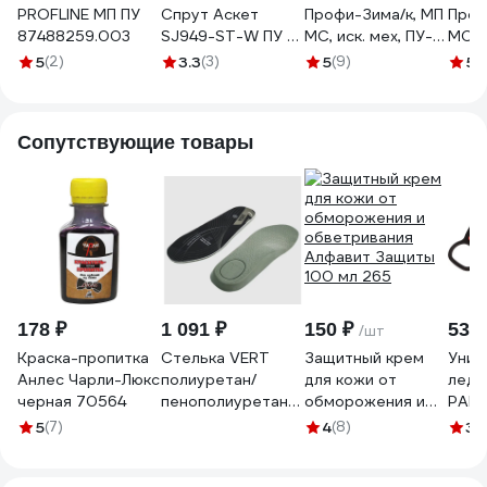
PROFLINE МП ПУ
Спрут Аскет
Профи-Зима/к, МП
Проф
87488259.003
SJ949-ST-W ПУ с
МС, иск. мех, ПУ-
МС, и
МП,
ТПУ р. 38 128887
ТПУ 
5
(2)
3.3
(3)
5
(9)
5
(
искусственный
мех, р.37 132399
Сопутствующие товары
178 ₽
1 091 ₽
150 ₽
530 
/шт
Краска-пропитка
Стелька VERT
Защитный крем
Унив
Анлес Чарли-Люкс
полиуретан/
для кожи от
ледо
черная 70564
пенополиуретан
обморожения и
PALI
(38), пара Сте
обветривания
р. L 
5
(7)
4
(8)
3.
068/38
Алфавит Защиты
695
100 мл 265