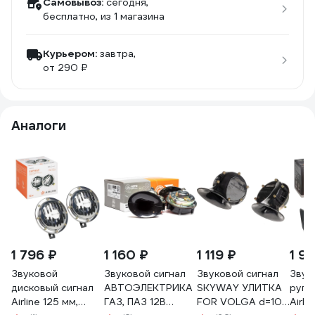
Самовывоз:
сегодня,
бесплатно
, из 1 магазина
Курьером:
завтра,
от 290 ₽
Аналоги
1 796 ₽
1 160 ₽
1 119 ₽
1 9
Звуковой
Звуковой сигнал
Звуковой сигнал
Звук
дисковый сигнал
АВТОЭЛЕКТРИКА
SKYWAY УЛИТКА
рупо
Airline 125 мм,
ГАЗ, ПАЗ 12В
FOR VOLGA d=102
Airli