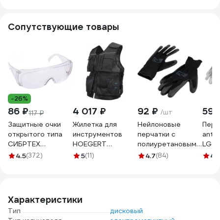
Сопутствующие товары
-26%
86 ₽
4 017 ₽
92 ₽
59 
/шт
117 ₽
Защитные очки
Жилетка для
Нейлоновые
Перч
открытого типа
инструментов
перчатки с
anti
СИБРТЕХ
HOEGERT
полиуретановым
LG о
прозрачные,
TECHNIK HELWIG
покрытием
стат
4.5
(372)
5
(11)
4.7
(84)
4.
ударопрочный
HT5K930
S.GLOVES TAXO
элек
поликарбонат,
черные, 09
разм
боковая и верхняя
размер 31614-09
000
защита 89155
Характеристики
Тип
дисковый