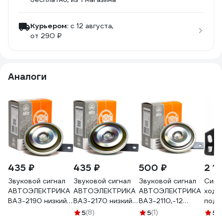
Курьером:
c 12 августа,
от 290 ₽
Аналоги
435 ₽
435 ₽
500 ₽
2 1
Звуковой сигнал
Звуковой сигнал
Звуковой сигнал
Сигн
АВТОЭЛЕКТРИКА
АВТОЭЛЕКТРИКА
АВТОЭЛЕКТРИКА
хода
ВАЗ-2190 низкий
ВАЗ-2170 низкий
ВАЗ-2110,-12
подс
тон 06.1216
тон 06.1217
высокий тон
80В 
5
(8)
5
(1)
5
(1
06.1219