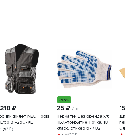
-36%
 218 ₽
25 ₽
15 5
/шт
бочий жилет NEO Tools
Перчатки Без бренда х/б,
Диэлек
XL/56 81-260-XL
ПВХ-покрытие Точка, 10
перчат
класс, стикер 67702
Электр
4.7
(40)
Electro