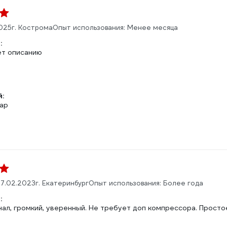
2025
г. Кострома
Опыт использования: Менее месяца
:
т описанию
:
ар
7.02.2023
г. Екатеринбург
Опыт использования: Более года
:
нал, громкий, уверенный. Не требует доп компрессора. Просто