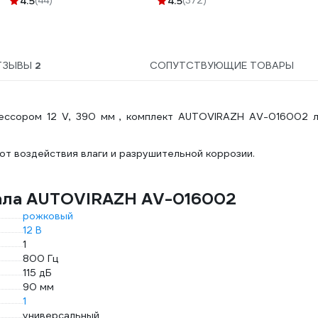
4.5
(44)
4.5
(372)
006/3
поликарбонат, боковая и
верхняя защита 89155
ТЗЫВЫ
2
СОПУТСТВУЮЩИЕ ТОВАРЫ
рессором 12 V, 390 мм , комплект AUTOVIRAZH AV-016002 л
т воздействия влаги и разрушительной коррозии.
нала AUTOVIRAZH AV-016002
рожковый
12 В
1
800 Гц
115 дБ
90 мм
1
универсальный