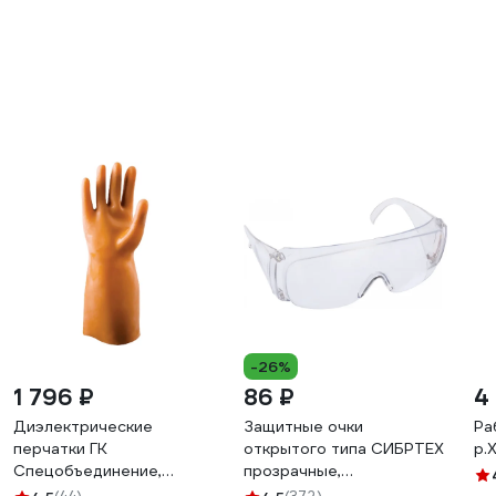
-26%
1 796 ₽
86 ₽
4
Диэлектрические
Защитные очки
Ра
перчатки ГК
открытого типа СИБРТЕХ
p.
Спецобъединение,
прозрачные,
бесшовные АЗРИ 3 Диэ
ударопрочный