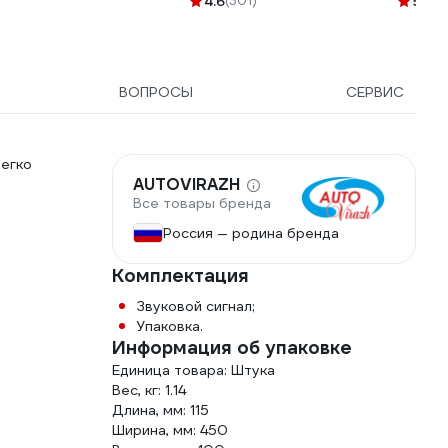
4.6
(301)
5
(5)
209190
ВОПРОСЫ
СЕРВИС
егко
AUTOVIRAZH
Все товары бренда
Россия — родина бренда
Комплектация
Звуковой сигнал;
Упаковка.
Информация об упаковке
Единица товара: Штука
Вес, кг: 1.14
Длина, мм: 115
Ширина, мм: 450