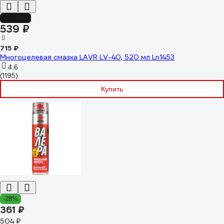
-25%
539 ₽
715 ₽
Многоцелевая смазка LAVR LV-40, 520 мл Ln1453
4.6
(1195)
Купить
-28%
361 ₽
504 ₽