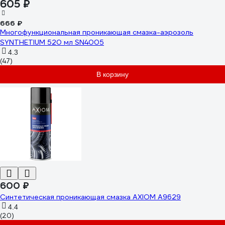
605 ₽
666 ₽
Многофункциональная проникающая смазка-аэрозоль
SYNTHETIUM 520 мл SN4005
4.3
(47)
В корзину
600 ₽
Синтетическая проникающая смазка AXIOM A9629
4.4
(20)