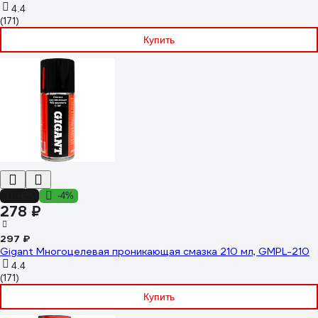
4.4
(171)
Купить
-6%
-4%
278 ₽
297 ₽
Gigant Многоцелевая проникающая смазка 210 мл, GMPL-210
4.4
(171)
Купить