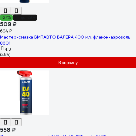
-27%
до -29%
509 ₽
694 ₽
Мастер-смазка ВМПАВТО ВАЛЕРА 400 мл, флакон-аэрозоль
8601
4.3
(284)
В корзину
558 ₽