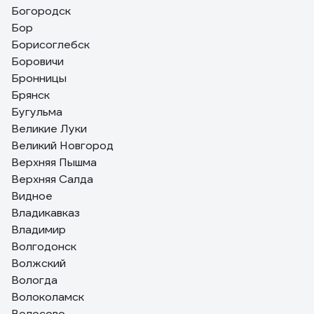
Богородск
Бор
Борисоглебск
Боровичи
Бронницы
Брянск
Бугульма
Великие Луки
Великий Новгород
Верхняя Пышма
Верхняя Салда
Видное
Владикавказ
Владимир
Волгодонск
Волжский
Вологда
Волоколамск
Волосово