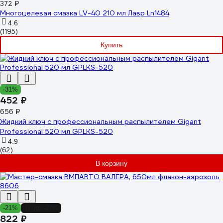
372 ₽
Многоцелевая смазка LV-40 210 мл Лавр Ln1484
4.6
(1195)
Купить
-31%
452 ₽
656 ₽
Жидкий ключ с профессиональным распылителем Gigant
Professional 520 мл GPLKS-520
4.9
(62)
В корзину
-21%
до -27%
822 ₽