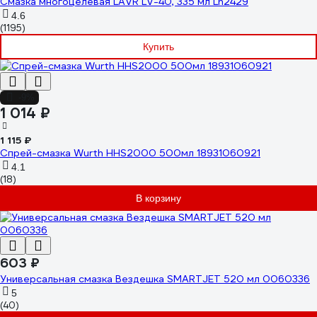
Смазка многоцелевая LAVR LV-40, 335 мл Ln2429
4.6
(1195)
Купить
-9%
1 014 ₽
1 115 ₽
Спрей-смазка Wurth HHS2000 500мл 18931060921
4.1
(18)
В корзину
603 ₽
Универсальная смазка Вездешка SMARTJET 520 мл 0060336
5
(40)