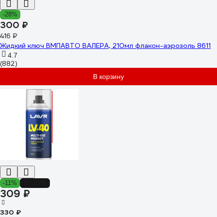
-28%
300 ₽
416 ₽
Жидкий ключ ВМПАВТО ВАЛЕРА, 210мл флакон-аэрозоль 8611
4.7
(882)
В корзину
-11%
-17%
309 ₽
330 ₽