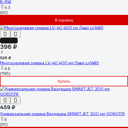
8-RW
4.3
(40)
В корзину
-25%
396 ₽
525 ₽
Многоцелевая смазка LV-40 400 мл Лавр Ln1485
4.6
(1195)
Купить
459 ₽
Универсальная смазка Вездешка SMARTJET 300 мл 0060176
5
(30)