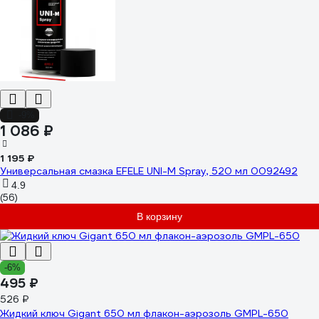
-9%
1 086 ₽
1 195 ₽
Универсальная смазка EFELE UNI-M Spray, 520 мл 0092492
4.9
(56)
В корзину
-6%
495 ₽
526 ₽
Жидкий ключ Gigant 650 мл флакон-аэрозоль GMPL-650