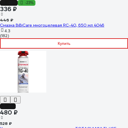
-25%
-23%
336 ₽
446 ₽
Смазка BiBiCare многоцелевая RC-40, 650 мл 4046
4.3
(182)
Купить
-9%
480 ₽
528 ₽