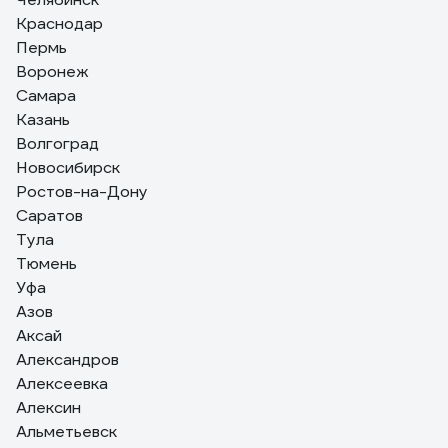
Отзыв о Смазка Toyo eaj 7002 ep blue nlgi 2, 400 г
Краснодар
9555131412983
Пермь
Константин Семеноа
Воронеж
08.05.2023
Самара
Отличный продукт. Для тех кто понимает тольк в импортном
Казань
сырье!
Волгоград
Новосибирск
Ростов-на-Дону
Саратов
Тула
Тюмень
Уфа
Азов
Аксай
Александров
Алексеевка
Алексин
Альметьевск