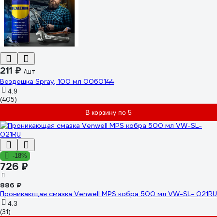
211 ₽
/шт
Вездешка Spray, 100 мл 0060144
4.9
(405)
В корзину по 5
-18%
726 ₽
886 ₽
Проникающая смазка Venwell MPS кобра 500 мл VW-SL- 021RU
4.3
(31)