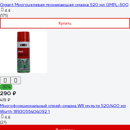
Gigant Многоцелевая проникающая смазка 520 мл GMPL-500
4.4
(171)
Купить
-31%
290 ₽
419 ₽
Многофункциональный спрей-смазка WR мульти 520/400 мл
Wurth 1893055404092 1
4.6
(21)