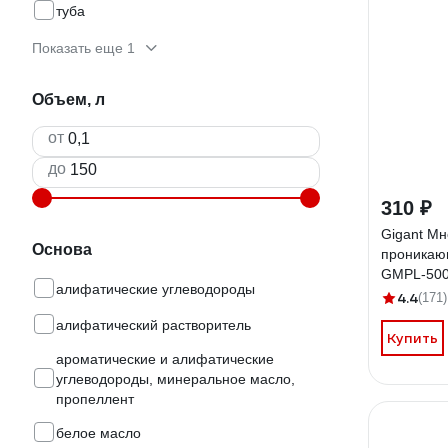
туба
Показать еще 1
Объем, л
от
до
310 ₽
Gigant М
Основа
проникаю
GMPL-50
алифатические углеводороды
4.4
(171)
алифатический растворитель
Купить
ароматические и алифатические
углеводороды, минеральное масло,
пропеллент
белое масло