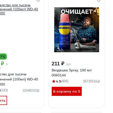
17%
 ₽
211 ₽
/шт
₽
Вездешка Spray, 100 мл
ство для тысячи
0060144
енений (100мл) WD-40
4.9
(406)
36735516
000
9
(183)
15548210
В корзину по 5
ить