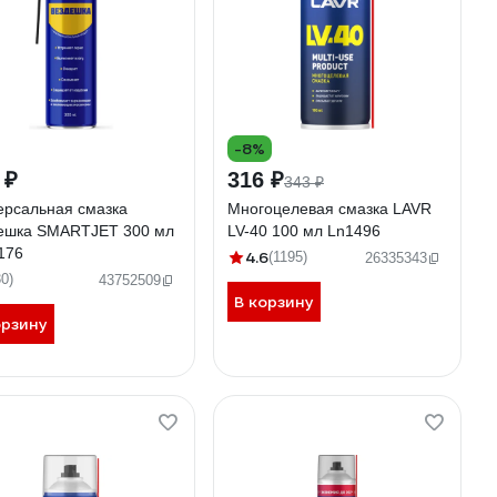
-8%
 ₽
316 ₽
343 ₽
ерсальная смазка
Многоцелевая смазка LAVR
ешка SMARTJET 300 мл
LV-40 100 мл Ln1496
176
4.6
(1195)
26335343
30)
43752509
В корзину
орзину