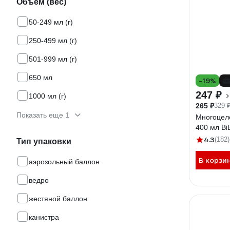
Объем (вес)
50-249 мл (г)
250-499 мл (г)
501-999 мл (г)
650 мл
-19%
247 ₽
1000 мл (г)
265 ₽
329 
Показать еще 1
Многоцел
400 мл Bi
4.3
(182)
Тип упаковки
В корзи
аэрозольный баллон
ведро
жестяной баллон
канистра