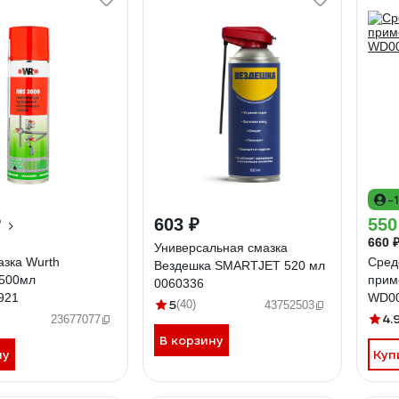
-
₽
603 ₽
550
660 
Универсальная смазка
зка Wurth
Сред
Вездешка SMARTJET 520 мл
500мл
прим
0060336
921
WD0
5
(40)
43752503
4.
23677077
В корзину
ну
Куп