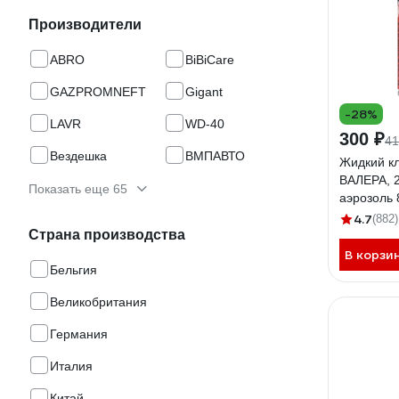
Производители
ABRO
BiBiCare
GAZPROMNEFT
Gigant
-28%
LAVR
WD-40
300 ₽
41
Вездешка
ВМПАВТО
Жидкий к
ВАЛЕРА, 
Показать еще 65
аэрозоль 
4.7
(882)
Страна производства
В корзи
Бельгия
Великобритания
Германия
Италия
Китай