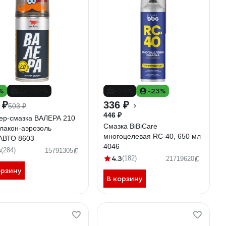
%
до -27%
-25%
-23%
 ₽
336 ₽
503 ₽
446 ₽
ер-смазка ВАЛЕРА 210
Смазка BiBiCare
лакон-аэрозоль
многоцелевая RC-40, 650 мл
ВТО 8603
4046
3
(284)
15791305
4.3
(182)
21719620
орзину
В корзину