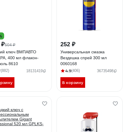
%
 ₽
252 ₽
504 ₽
ий ключ ВМПАВТО
Универсальная смазка
РА, 400 мл флакон-
Вездешка спрей 300 мл
золь 8610
0060168
7
4.9
(882)
(406)
18131419
36735498
орзину
В корзину