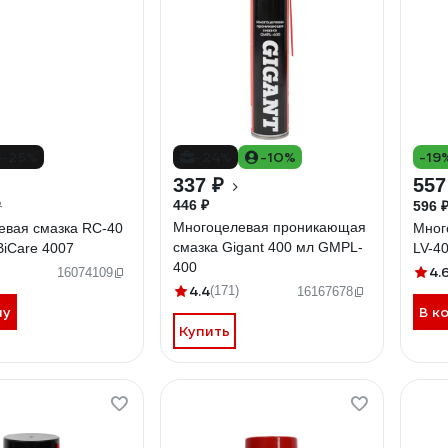
-25%
-24%
-10%
-19
337 ₽
557
446 ₽
596 
₽
Многоцелевая проникающая
евая смазка RC-40
Мног
смазка Gigant 400 мл GMPL-
BiCare 4007
LV-4
400
4.
16074109
4.4
(171)
16167678
ну
В к
Купить