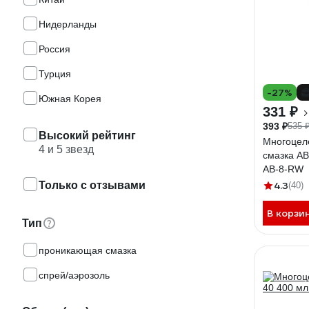
Нидерланды
Россия
Турция
-27%
Южная Корея
331 ₽
393 ₽
535 
Высокий рейтинг
Многоцел
4 и 5 звезд
смазка AB
AB-8-RW
Только с отзывами
4.3
(40)
В корзи
Тип
проникающая смазка
спрей/аэрозоль