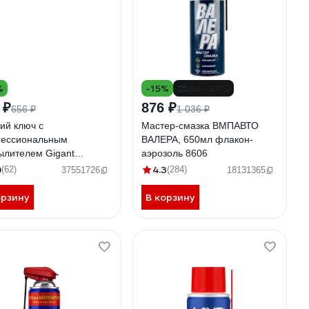
%
-15%
до -27%
 ₽
876 ₽
656 ₽
1 036 ₽
ий ключ с
Мастер-смазка ВМПАВТО
ессиональным
ВАЛЕРА, 650мл флакон-
ылителем Gigant
аэрозоль 8606
essional 520 мл GPLKS-
9
4.3
(62)
(284)
37551726
18131365
орзину
В корзину