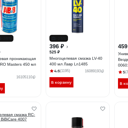
-38%
-25%
396 ₽
459
525 ₽
₽
Унив
Многоцелевая смазка LV-40
евая проникающая
Везд
400 мл Лавр Ln1485
RO Masters 450 мл
0060
4.6
(1195)
16089193
5
(
16105110
В корзину
В к
ну