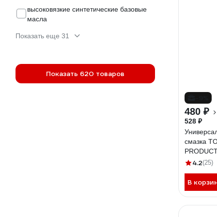
высоковязкие синтетические базовые
масла
Показать еще 31
Показать 620 товаров
-9%
480 ₽
528 ₽
Универса
смазка T
PRODUCT 
9D1Z6
4.2
(25)
В корзи