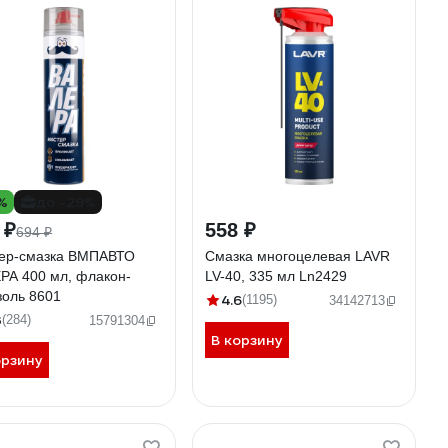
%
до -29%
 ₽
558 ₽
694 ₽
ер-смазка ВМПАВТО
Смазка многоцелевая LAVR
РА 400 мл, флакон-
LV-40, 335 мл Ln2429
золь 8601
4.6
(1195)
34142713
3
(284)
15791304
В корзину
орзину