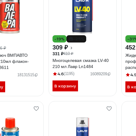
-19%
-25%
-31
309 ₽
452
6 ₽
331 ₽
410 ₽
люч ВМПАВТО
Жидк
Многоцелевая смазка LV-40
210мл флакон-
проф
210 мл Лавр Ln1484
8611
расп
4.6
Prof
(1195)
16089209
4.
18131515
520
В корзину
ну
В к