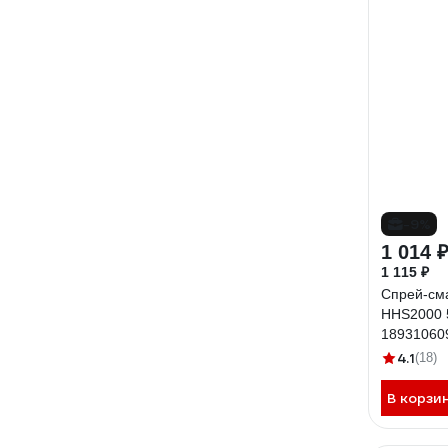
-9%
1 014 
1 115 ₽
Спрей-сма
HHS2000 
18931060
4.1
(18)
В корзи