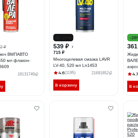
-25%
-28
539 ₽
361
2 ₽
715 ₽
люч ВМПАВТО
Жидк
Многоцелевая смазка LAVR
650 мл флакон-
ВАЛЕ
LV-40, 520 мл Ln1453
8609
аэро
4.6
(1195)
21691852
4.
18131749
В корзину
ну
В к