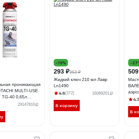
-19%
-27
293 ₽
509
363 ₽
Жидкий ключ 210 мл Лавр
Маст
льная проникающая
Ln1490
ВАЛЕ
OTACHI MULTI-USE
аэро
4.6
(372)
16089201
TG-40 0,65л
4.
29147810
В корзину
В к
ну