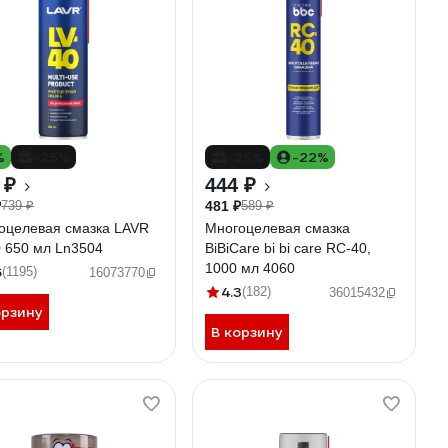
%
-25%
-25%
-22%
 ₽
444 ₽
₽
481 ₽
739 ₽
589 ₽
оцелевая смазка LAVR
Многоцелевая смазка
0 650 мл Ln3504
BiBiCare bi bi care RC-40,
1000 мл 4060
6
(1195)
16073770
4.3
(182)
36015432
орзину
В корзину