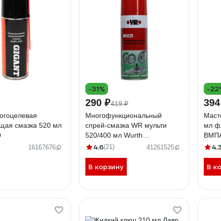
-31%
-22
290 ₽
394
419 ₽
ногоцелевая
Многофункциональный
Маст
щая смазка 520 мл
спрей-смазка WR мульти
мл ф
0
520/400 мл Wurth
ВМПА
1893055404092 1
4.6
4.
(21)
16167676
41261525
В корзину
В к