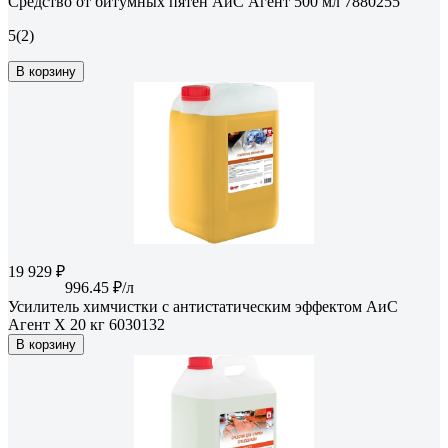
Средство от битумных пятен АиС Агент 500 мл 7880255
5
(2)
В корзину
19 929 ₽
996.45 ₽/л
Усилитель химчистки с антистатическим эффектом АиС
Агент Х 20 кг 6030132
В корзину