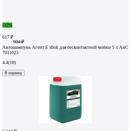
-32%
617 ₽
904 ₽
Автошампунь Агент Е shok для бесконтактной мойки 5 л АиС
7011023
4.4
(18)
В корзину