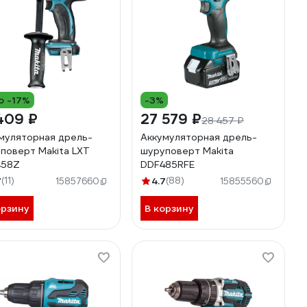
о -17%
-3%
409 ₽
27 579 ₽
28 457 ₽
муляторная дрель-
Аккумуляторная дрель-
поверт Makita LXT
шуруповерт Makita
458Z
DDF485RFE
7
(11)
4.7
(88)
15857660
15855560
орзину
В корзину