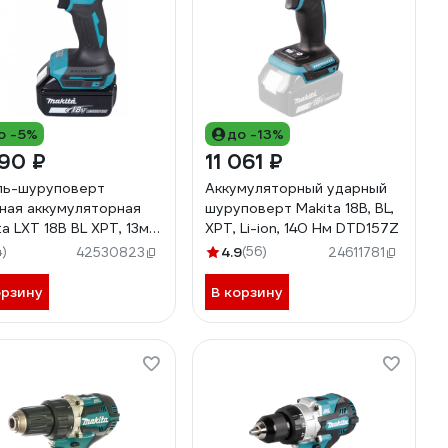
о -5%
до -13%
90 ₽
11 061 ₽
ь-шуруповерт
Аккумуляторный ударный
ная аккумуляторная
шуруповерт Makita 18В, BL,
ta LXT 18В BL XPT, 13мм,
XPT, Li-ion, 140 Нм DTD157Z
27Нм DHP490Z
4)
4.9
(56)
42530823
24611781
орзину
В корзину