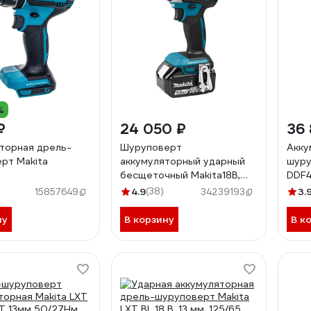
%
₽
24 050 ₽
36 
торная дрель-
Шуруповерт
Акку
рт Makita
аккумуляторный ударный
шуру
бесщеточный Makita18В,
DDF
18В,1x5Ач, Li-ion,0-
4.9
(38)
3.
15857649
34239193
3400об\м,6-ти
гр1\4",1.3кг,кейс,170Нм,М5-
ну
В корзину
В к
М16 DTD153RT