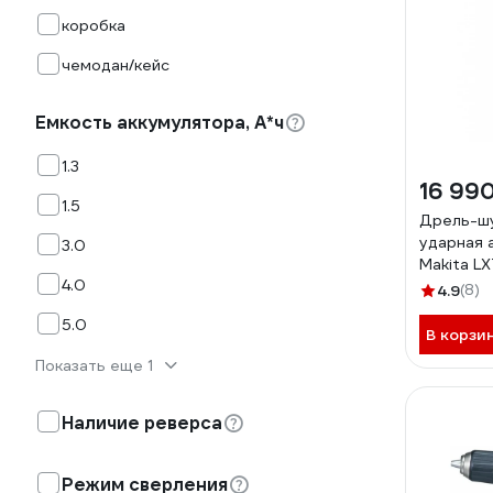
коробка
чемодан/кейс
Емкость аккумулятора, А*ч
1.3
16 99
1.5
Дрель-ш
ударная 
3.0
Makita LX
4.0
50/27Нм 
4.9
(8)
Makpac2
5.0
В корзи
Показать еще 1
Наличие реверса
Режим сверления