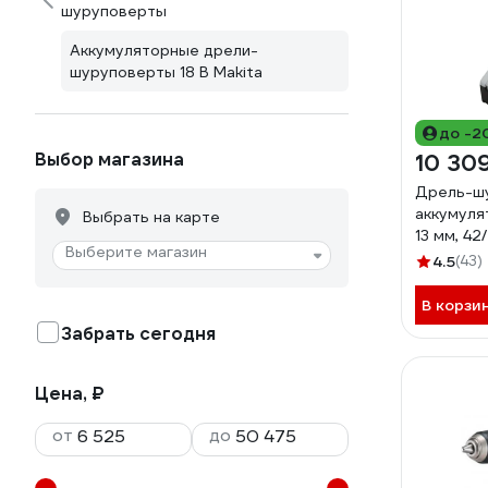
шуруповерты
Аккумуляторные дрели-
шуруповерты 18 В Makita
до -2
Выбор магазина
10 30
Дрель-шу
аккумуля
Выбрать на карте
13 мм, 42/
Выберите магазин
у) DF48
4.5
(43)
В корзи
Забрать сегодня
Цена, ₽
от
до