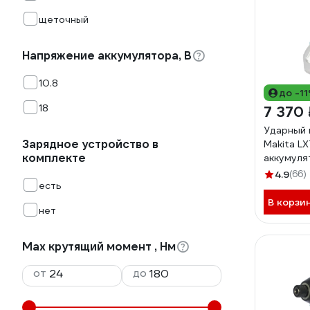
щеточный
Напряжение аккумулятора, В
10.8
до -1
18
7 370 
Ударный
Зарядное устройство в
Makita LX
комплекте
аккумуля
DTD156Z
4.9
(66)
есть
В корзи
нет
Max крутящий момент , Нм
от
до