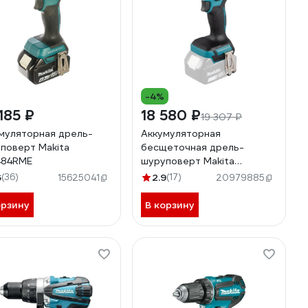
-4%
185 ₽
18 580 ₽
19 307 ₽
муляторная дрель-
Аккумуляторная
поверт Makita
бесщеточная дрель-
484RME
шуруповерт Makita
DDF486Z
6
(36)
2.9
(17)
15625041
20979885
орзину
В корзину