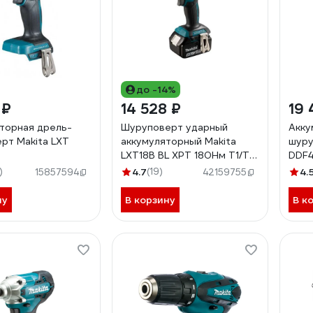
до -14%
 ₽
14 528 ₽
19 
торная дрель-
Шуруповерт ударный
Акку
рт Makita LXT
аккумуляторный Makita
шуру
LXT18В BL XPT 180Нм Т1/Т2/
DDF
Дерево/Болт, без АКБ и ЗУ
)
4.7
(19)
4.
15857594
42159755
DTD173Z
ну
В корзину
В к