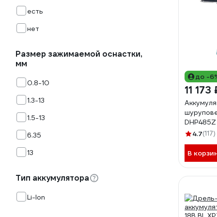
есть
нет
Размер зажимаемой оснастки,
мм
до -6
0.8-10
11 173 
1.3-13
Аккумуля
шурупове
1.5-13
DHP485Z
4.7
(117)
6.35
13
В корзи
Тип аккумулятора
Li-Ion