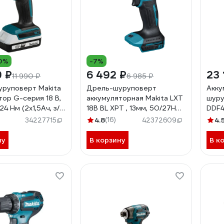
0%
-7%
9 ₽
6 492 ₽
23 
11 990 ₽
6 985 ₽
руповерт Makita
Дрель-шуруповерт
Акку
тор G-серия 18 В,
аккумуляторная Makita LXT
шуру
24 Нм (2x1,5Ач, з/
18В BL XPT , 13мм, 50/27Нм
DDF4
8D002
DDF490Z
4.8
(16)
4.
34227715
42372609
ну
В корзину
В к