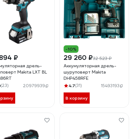
-10%
894 ₽
29 260 ₽
32 523 ₽
муляторная дрель-
Аккумуляторная дрель-
поверт Makita LXT BL
шуруповерт Makita
486RT
DHP458RFE
9
(23)
4.7
(31)
20979939
15493193
орзину
В корзину