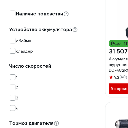
Наличие подсветки
Устройство аккумулятора
обойма
до -1
31 507
слайдер
Аккумуля
шурупове
Число скоростей
DDF482R
4.2
(40)
1
2
В корзи
3
4
Тормоз двигателя