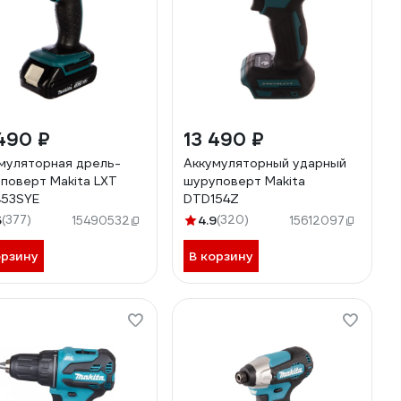
490 ₽
13 490 ₽
муляторная дрель-
Аккумуляторный ударный
поверт Makita LXT
шуруповерт Makita
453SYE
DTD154Z
5
(377)
4.9
(320)
15490532
15612097
орзину
В корзину