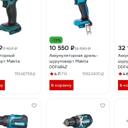
-13%
₽
10 550 ₽
32 
7 107 ₽
12 190 ₽
яторный
Аккумуляторная дрель-
Акку
рт Makita
шуруповерт Makita
шуру
DDF484Z
DDF
)
4.7
(74)
4.
15546758
15624930
ну
В корзину
В к