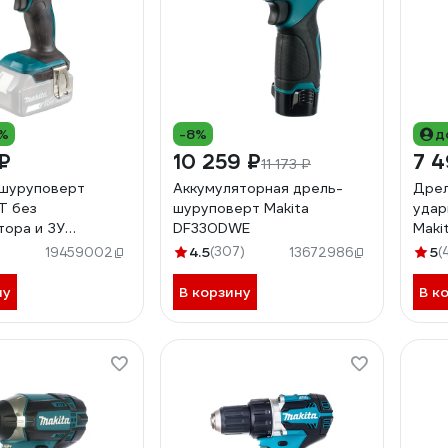
1%
-8%
д
₽
10 259 ₽
7 4
11 173 ₽
 шуруповерт
Аккумуляторная дрель-
Дрел
T без
шуруповерт Makita
удар
тора и ЗУ
DF330DWE
Maki
50/
4.5
(307)
5
(
19459002
13672986
ну
В корзину
В к