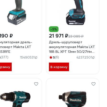
-5%
190 ₽
21 971 ₽
23 089 ₽
муляторная дрель-
Дрель-шуруповерт
поверт Makita LXT
аккумуляторная Makita LXT
53RFE
18В BL XPT 13мм 50/27Нм
2х3,0 Ач АКБ ЗУ Makpac2
5
(377)
5
(6)
15490531
42372501
DDF490SFJ
орзину
В корзину