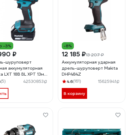
о -3%
-8%
990 ₽
12 185 ₽
13 207 ₽
ь-шуруповерт
Аккумуляторная ударная
ная аккумуляторная
дрель-шуруповерт Makita
ta LXT 18В BL XPT 13мм
DHP484Z
7Нм 2х3,0 Ач АКБ ЗУ
6
(5)
4.6
(161)
42530853
15625941
ac2 DHP490SFJ
ить
В корзину