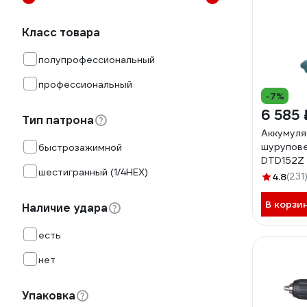
Класс товара
полупрофессиональный
профессиональный
-7%
6 585 
Тип патрона
Аккумул
шурупове
быстрозажимной
DTD152Z
шестигранный (1/4HEX)
4.8
(231
В корзи
Наличие удара
есть
нет
Упаковка