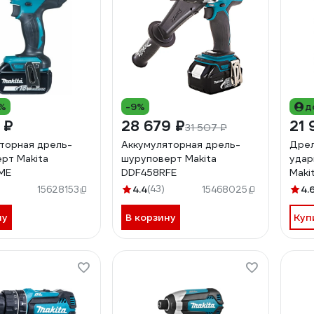
1%
-9%
д
 ₽
28 679 ₽
21 
31 507 ₽
торная дрель-
Аккумуляторная дрель-
Дрел
рт Makita
шуруповерт Makita
удар
ME
DDF458RFE
Maki
50/2
4.4
(43)
4.
15628153
15468025
Makp
ну
В корзину
Куп