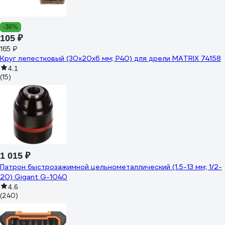
-36%
105 ₽
165 ₽
Круг лепестковый (30x20x6 мм; P40) для дрели MATRIX 74158
4.1
(15)
1 015 ₽
Патрон быстрозажимной цельнометаллический (1.5-13 мм; 1/2-
20) Gigant G-1040
4.6
(240)