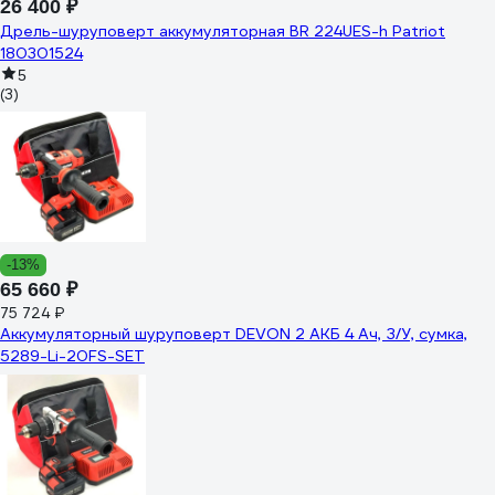
26 400 ₽
Дрель-шуруповерт аккумуляторная BR 224UES-h Patriot
180301524
5
(3)
-13%
65 660 ₽
75 724 ₽
Аккумуляторный шуруповерт DEVON 2 АКБ 4 Ач, З/У, сумка,
5289-Li-20FS-SET