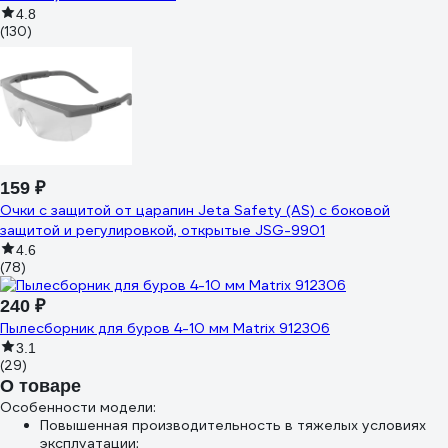
4.8
(130)
159 ₽
Очки с защитой от царапин Jeta Safety (AS) с боковой
защитой и регулировкой, открытые JSG-9901
4.6
(78)
240 ₽
Пылесборник для буров 4-10 мм Matrix 912306
3.1
(29)
О товаре
Особенности модели:
Повышенная производительность в тяжелых условиях
эксплуатации;