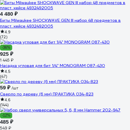
4 480 ₽
Биты Milwaukee SHOCKWAVE GEN III набор 48 предметов в
пласт. кейсе 4932492005
4.9
(72)
-36%
925 ₽
1 445 ₽
Насадка угловая для бит 1/4" MONOGRAM 087-430
4.5
(47)
59 ₽
/шт
Сверло по дереву (6 мм) ПРАКТИКА 034-823
4.6
(144)
-12%
485 ₽
549 ₽