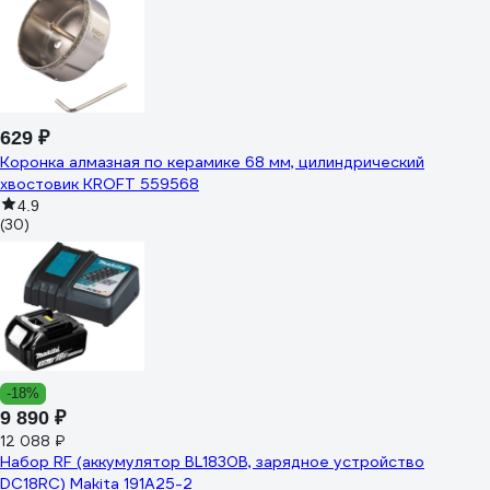
629 ₽
Коронка алмазная по керамике 68 мм, цилиндрический
хвостовик KROFT 559568
4.9
(30)
-18%
9 890 ₽
12 088 ₽
Набор RF (аккумулятор BL1830B, зарядное устройство
DC18RC) Makita 191A25-2