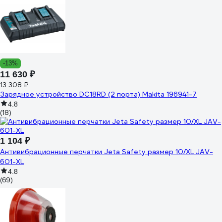
-13%
11 630 ₽
13 308 ₽
Зарядное устройство DC18RD (2 порта) Makita 196941-7
4.8
(18)
1 104 ₽
Антивибрационные перчатки Jeta Safety размер 10/XL JAV-
601-XL
4.8
(69)