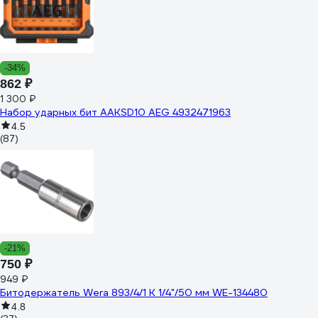
-34%
862 ₽
1 300 ₽
Набор ударных бит AAKSD10 AEG 4932471963
4.5
(87)
-21%
750 ₽
949 ₽
Битодержатель Wera 893/4/1 K 1/4"/50 мм WE-134480
4.8