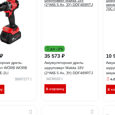
до -2%
 ₽
35 573 ₽
10 
орная дрель-
Аккумуляторная дрель-
Акку
ерт WÖRB WORB
шуруповерт Makita 18V
шуру
E-2LI
(2*АКБ 5 Ач, ЗУ) DDF489RTJ
акку
70C (
4.
34239103
35007277
В корзину
ну
В к