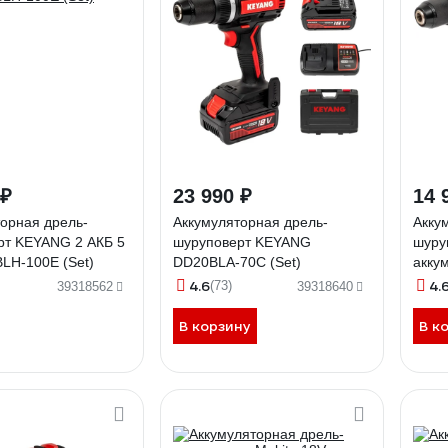
 ₽
23 990 ₽
14 
орная дрель-
Аккумуляторная дрель-
Акку
рт KEYANG 2 АКБ 5
шуруповерт KEYANG
шуру
LH-100E (Set)
DD20BLA-70C (Set)
акку
100E 
4.6
4.
(73)
39318562
39318640
В корзину
В к