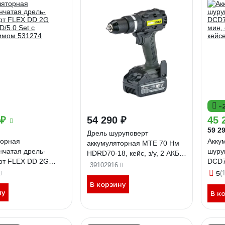
-
 ₽
54 290 ₽
45 
59 29
Дрель шуруповерт
торная
Акку
аккумуляторная MTE 70 Нм
нчатая дрель-
шуру
HDRD70-18, кейс, з/у, 2 АКБ 5
рт FLEX DD 2G
DCD7
Ач 4702506012
39102916
D/5.0 Set с
мин, 
5
(1
имом 531274
кейс
В корзину
ну
В к