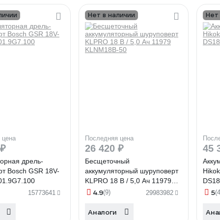
личии
Нет в наличии
Нет
 цена
Последняя цена
Посл
 ₽
26 420 ₽
45 
орная дрель-
Бесщеточный
Акку
рт Bosch GSR 18V-
аккумуляторный шуруповерт
Hiko
01.9G7.100
KLPRO 18 В / 5,0 Ач 11979
DS18
KLNM18B-50
4.9
5
(9)
(4
15773641
29983982
Аналоги
Ана