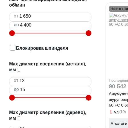
об/мин
Нет в на
от
до
Блокировка шпинделя
Max диаметр сверления (металл),
мм
от
Последняя
90 542
до
Аккумулят
шурупове
60 FC 0.6
4.9
(10)
Мах диаметр сверления (дерево),
мм
Аналоги