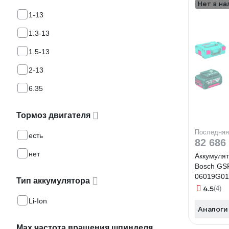
Нет в на
1-13
1.3-13
1.5-13
2-13
6.35
Тормоз двигателя
Последняя
есть
82 686
нет
Аккумуля
Bosch GS
06019G0
Тип аккумулятора
4.5
(4)
Li-Ion
Аналоги
Max частота вращения шпинделя,