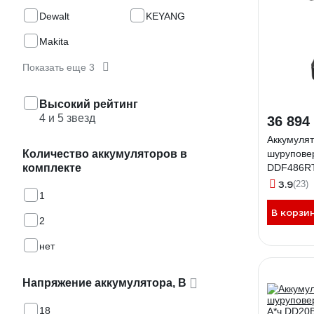
Dewalt
KEYANG
Makita
Показать еще 3
Высокий рейтинг
4 и 5 звезд
36 894
Аккумулят
Количество аккумуляторов в
шуруповер
комплекте
DDF486R
3.9
(23)
1
В корзи
2
нет
Напряжение аккумулятора, В
18