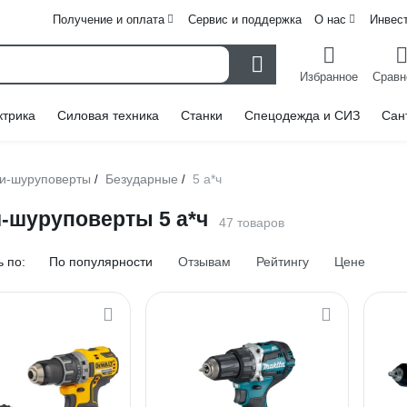
Получение и оплата
Сервис и поддержка
О нас
Инвес
Избранное
Сравн
ктрика
Силовая техника
Станки
Спецодежда и СИЗ
Сан
ли-шуруповерты
Безударные
5 а*ч
/
/
-шуруповерты 5 а*ч
47 товаров
 по:
По популярности
Отзывам
Рейтингу
Цене