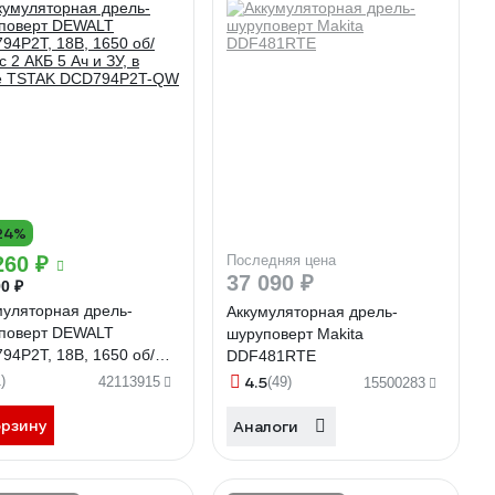
24%
260 ₽
Последняя цена
37 090 ₽
0 ₽
муляторная дрель-
Аккумуляторная дрель-
поверт DEWALT
шуруповерт Makita
94P2T, 18В, 1650 об/
DDF481RTE
с 2 АКБ 5 Ач и ЗУ, в
)
4.5
42113915
(49)
15500283
е TSTAK DCD794P2T-QW
орзину
Аналоги