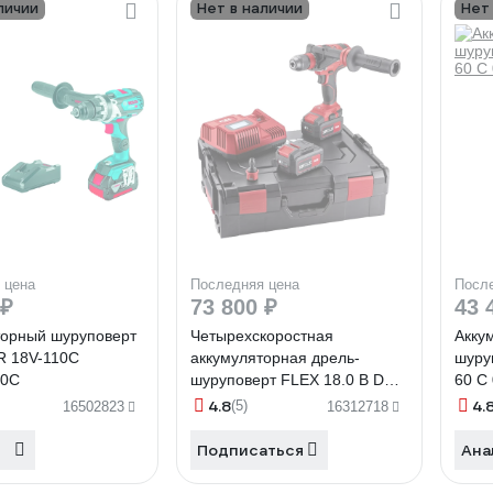
личии
Нет в наличии
Нет
 цена
Последняя цена
Посл
 ₽
73 800 ₽
43 
торный шуруповерт
Четырехскоростная
Акку
R 18V-110C
аккумуляторная дрель-
шуру
10C
шуруповерт FLEX 18.0 В DD
60 C
4G 18.0-EC/5.0 Set 482757
4.8
4.
(5)
16502823
16312718
Подписаться
Ана