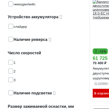
чемодан/кейс
Устройство аккумулятора
слайдер
Наличие реверса
-12%
Число скоростей
61 725
1
70 400 ₽
Аккумуля
2
двухступе
шурупове
3
18.0-EC H
31160880
турбореж
Наличие подсветки
В корзи
Размер зажимаемой оснастки, мм