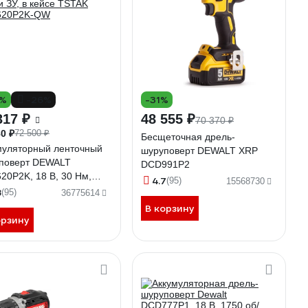
0%
-26%
-31%
317 ₽
48 555 ₽
70 370 ₽
0 ₽
72 500 ₽
Бесщеточная дрель-
муляторный ленточный
шуруповерт DEWALT XRP
поверт DEWALT
DCD991P2
20P2K, 18 В, 30 Нм,
4.7
(95)
15568730
об/мин, с 2 АКБ 5 Ач и
8
(95)
36775614
 кейсе TSTAK
В корзину
620P2K-QW
орзину