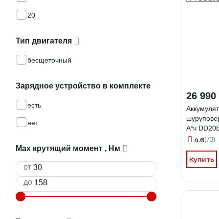
20
Тип двигателя
бесщеточный
Зарядное устройство в комплекте
26 990
есть
Аккумулят
шурупове
нет
А*ч DD20B
4.6
(73)
Max крутящий момент , Нм
Купить
от
до