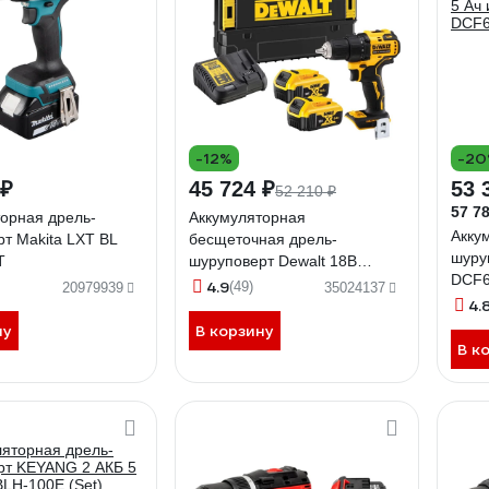
-12%
-2
 ₽
45 724 ₽
53 
52 210 ₽
57 78
орная дрель-
Аккумуляторная
Акку
т Makita LXT BL
бесщеточная дрель-
шуру
T
шуруповерт Dewalt 18В
DCF6
DCD708P2T DCD708P2T-QW
4.9
(49)
20979939
35024137
4400 
4.
ЗУ, в
ну
В корзину
DCF
В к