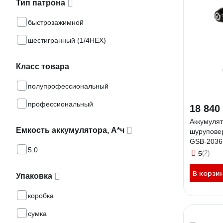
Тип патрона
быстрозажимной
шестигранный (1/4HEX)
Класс товара
полупрофессиональный
профессиональный
18 840
Аккумулят
Емкость аккумулятора, А*ч
шурупов
GSB-2036
5.0
5
(2)
В корзи
Упаковка
коробка
сумка