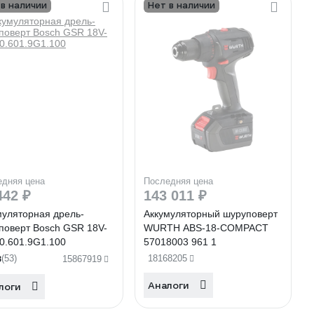
 в наличии
Нет в наличии
едняя цена
Последняя цена
442 ₽
143 011 ₽
муляторная дрель-
Аккумуляторный шуруповерт
поверт Bosch GSR 18V-
WURTH ABS-18-COMPACT
 0.601.9G1.100
57018003 961 1
8
(53)
18168205
15867919
Аналоги
логи