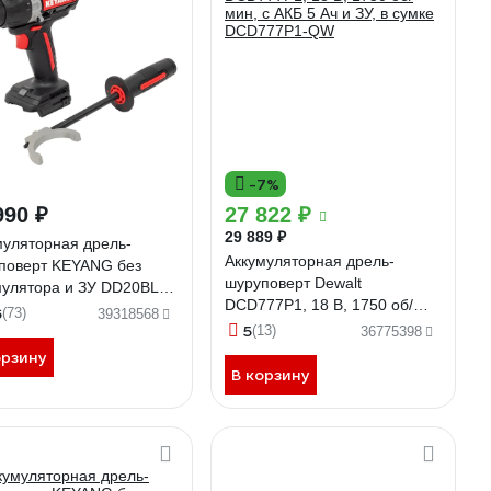
-7%
990 ₽
27 822 ₽
29 889 ₽
муляторная дрель-
Аккумуляторная дрель-
поверт KEYANG без
шуруповерт Dewalt
мулятора и ЗУ DD20BLH-
DCD777P1, 18 В, 1750 об/
(Bare)
6
(73)
39318568
мин, с АКБ 5 Ач и ЗУ, в сумке
5
(13)
36775398
DCD777P1-QW
орзину
В корзину