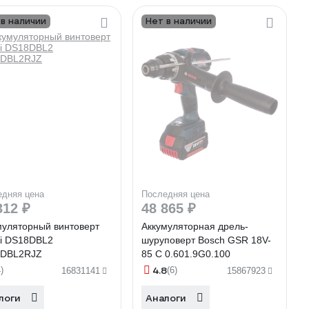
 в наличии
Нет в наличии
едняя цена
Последняя цена
312 ₽
48 865 ₽
муляторный винтоверт
Аккумуляторная дрель-
ki DS18DBL2
шуруповерт Bosch GSR 18V-
DBL2RJZ
85 C 0.601.9G0.100
4.8
)
(6)
16831141
15867923
логи
Аналоги