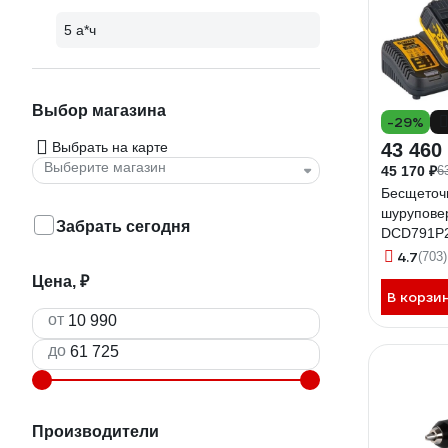
5 а*ч
Выбор магазина
-29%
Выбрать на карте
43 460
Выберите магазин
45 170 ₽
6
Бесщеточ
шурупове
Забрать сегодня
DCD791P
4.7
(703)
Цена, ₽
В корзи
от
до
Производители