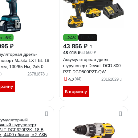
о -6%
-24%
-31%
995 ₽
43 856 ₽
48 015 ₽
63 560 ₽
муляторная дрель-
Аккумуляторная дрель-
поверт Makita LXT BL 18
шуруповерт Dewalt DCD 800
 мм, 130/65 Нм, 2x5.0
P2T DCD800P2T-QW
ЗУ, Makpac DDF486RTJ
)
26781878
4.7
(44)
23161029
орзину
В корзину