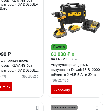
-28%
990 ₽
61 038 ₽
64 140 ₽
85 130 ₽
муляторная дрель-
Аккумуляторная дрель-
поверт KEYANG без
шуруповерт Dewalt 18 В, 2000
мулятора и ЗУ DD20BLA-
об/мин, с 2 АКБ 5 Ач и ЗУ, в
Bare)
6
(73)
39318652
кейсе TSTAK DCD800H2T
36782748
DCD800H2T-QW
орзину
В корзину
Нет в наличии