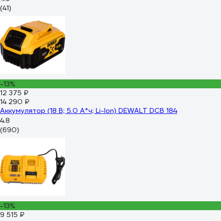
(41)
-13%
12 375 ₽
14 290 ₽
Аккумулятор (18 В; 5.0 А*ч; Li-Ion) DEWALT DCB 184
4.8
(690)
-13%
9 515 ₽