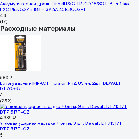
Аккумуляторная дрель Einhell PXC TP-CD 18/80 Li BL + 1 акк.
PXC Plus 5.2Ач 18В + ЗУ 4А 4514300SET
4.9
(17)
Расходные материалы
583 ₽
Биты ударные IMPACT Torsion Ph2, 89мм, 2шт. DEWALT
DT70567T
4
(252)
4 389 ₽
Угловая ударная насадка + биты, 9 шт. Dewalt DT71517T
DT71517T-QZ
5