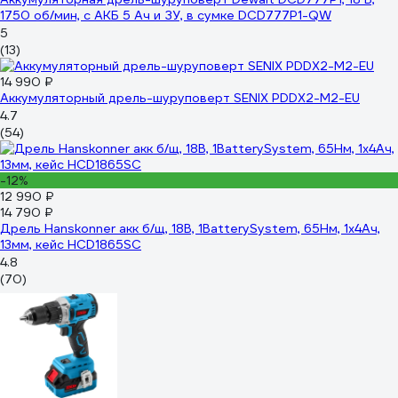
1750 об/мин, с АКБ 5 Ач и ЗУ, в сумке DCD777P1-QW
5
(13)
14 990 ₽
Аккумуляторный дрель-шуруповерт SENIX PDDX2-M2-EU
4.7
(54)
-12%
12 990 ₽
14 790 ₽
Дрель Hanskonner акк б/щ, 18В, 1BatterySystem, 65Нм, 1х4Ач,
13мм, кейс HCD1865SC
4.8
(70)