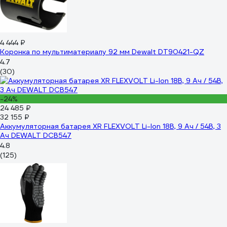
4 444 ₽
Коронка по мультиматериалу 92 мм Dewalt DT90421-QZ
4.7
(30)
-24%
24 485 ₽
32 155 ₽
Аккумуляторная батарея XR FLEXVOLT Li-Ion 18В, 9 Ач / 54В, 3
Ач DEWALT DCB547
4.8
(125)