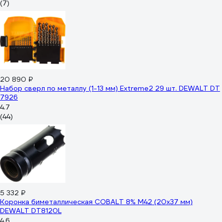
(7)
20 890 ₽
Набор сверл по металлу (1-13 мм) Extreme2 29 шт. DEWALT DT
7926
4.7
(44)
5 332 ₽
Коронка биметаллическая COBALT 8% M42 (20х37 мм)
DEWALT DT8120L
4.6