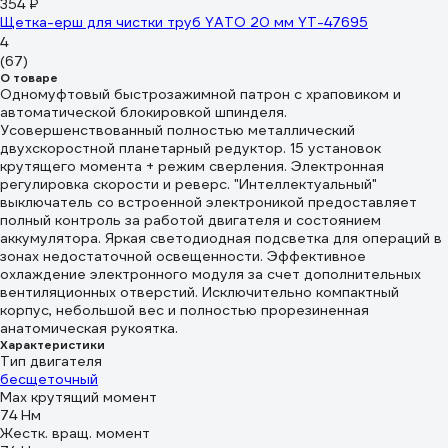
354 ₽
Щетка-ерш для чистки труб YATO 20 мм YT-47695
4
(67)
О товаре
Одномуфтовый быстрозажимной патрон с храповиком и
автоматической блокировкой шпинделя.
Усовершенствованный полностью металлический
двухскоростной планетарный редуктор. 15 установок
крутящего момента + режим сверления. Электронная
регулировка скорости и реверс. "Интеллектуальный"
выключатель со встроенной электроникой предоставляет
полный контроль за работой двигателя и состоянием
аккумулятора. Яркая светодиодная подсветка для операций в
зонах недостаточной освещенности. Эффективное
охлаждение электронного модуля за счет дополнительных
вентиляционных отверстий. Исключительно компактный
корпус, небольшой вес и полностью прорезиненная
анатомическая рукоятка.
Характеристики
Тип двигателя
бесщеточный
Max крутящий момент
74 Нм
Жестк. вращ. момент