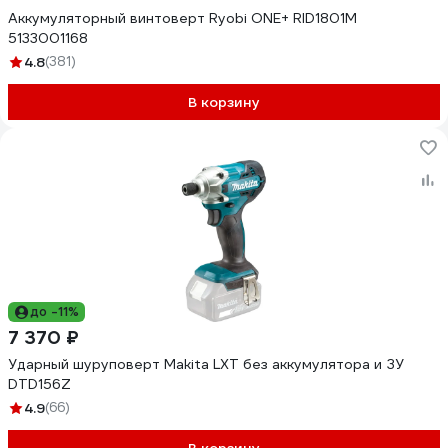
Аккумуляторный винтоверт Ryobi ONE+ RID1801M
5133001168
4.8
(381)
В корзину
до -11%
7 370 ₽
Ударный шуруповерт Makita LXT без аккумулятора и ЗУ
DTD156Z
4.9
(66)