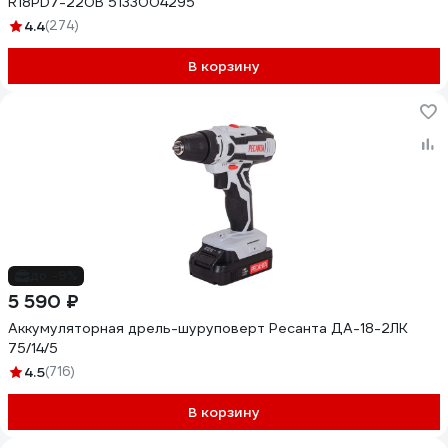
R18PD7-220B 5133004295
4.4
(274)
В корзину
до -9%
5 590 ₽
Аккумуляторная дрель-шуруповерт Ресанта ДА-18-2ЛК
75/14/5
4.5
(716)
В корзину