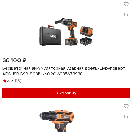
36 100 ₽
Бесщеточная аккумуляторная ударная дрель-шуруповерт
AEG 18В BSB18C3BL-402C 4935478938
4.7
(118)
В корзину