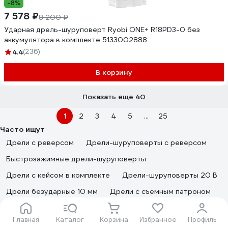
-8%
7 578 ₽
8 200 ₽
Ударная дрель-шуруповерт Ryobi ONE+ R18PD3-0 без
аккумулятора в комплекте 5133002888
4.4
(236)
В корзину
Показать еще 40
1
2
3
4
5
...
25
Часто ищут
Дрели с реверсом
Дрели-шуруповерты с реверсом
Быстрозажимные дрели-шуруповерты
Дрели с кейсом в комплекте
Дрели-шуруповерты 20 В
Дрели безударные 10 мм
Дрели с съемным патроном
Дрели 16 мм
Главная
Каталог
Корзина
Избранное
Профиль
Быстрозажимные дрели-шуруповерты Makita