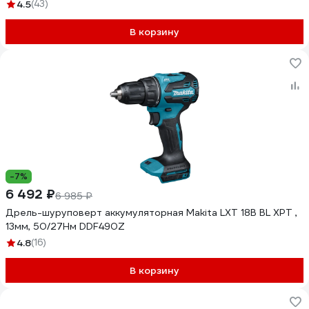
4.5
(43)
В корзину
-7%
6 492 ₽
6 985 ₽
Дрель-шуруповерт аккумуляторная Makita LXT 18В BL XPT ,
13мм, 50/27Нм DDF490Z
4.8
(16)
В корзину