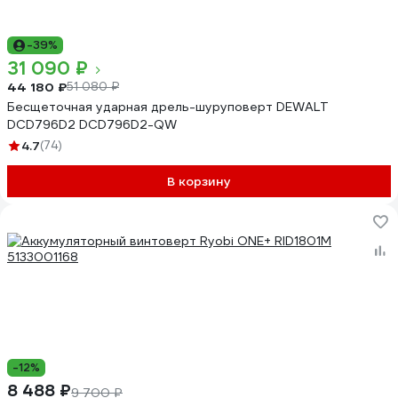
-39%
31 090 ₽
44 180 ₽
51 080 ₽
Бесщеточная ударная дрель-шуруповерт DEWALT
DCD796D2 DCD796D2-QW
4.7
(74)
В корзину
-12%
8 488 ₽
9 700 ₽