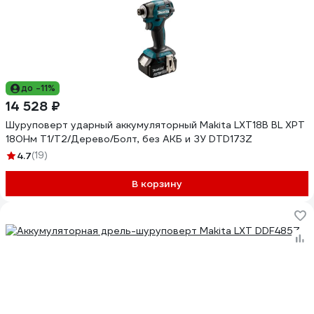
до -11%
14 528 ₽
Шуруповерт ударный аккумуляторный Makita LXT18В BL XPT
180Нм Т1/Т2/Дерево/Болт, без АКБ и ЗУ DTD173Z
4.7
(19)
В корзину