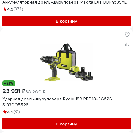
Аккумуляторная дрель-шуруповерт Makita LXT DDF453SYE
4.5
(377)
В корзину
-21%
23 991 ₽
30 200 ₽
Ударная дрель-шуруповерт Ryobi 18В RPD18-2C52S
5133005526
4.9
(31)
В корзину