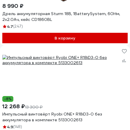
8 990 ₽
Дрель аккумуляторная Sturm 18В, 1BatterySystem, 60Нм,
2x2.0Ач, кейс CD1860BL
4.7
(247)
В корзину
-8%
12 268 ₽
13 300 ₽
Импульсный винтовёрт Ryobi ONE+ R18iD3-0 без
аккумулятора в комплекте 5133002613
4.9
(148)