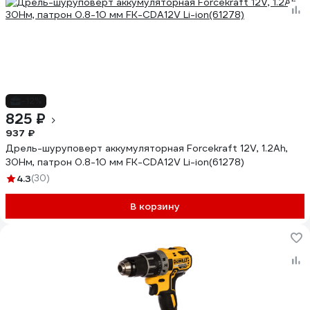
-12%
825 ₽
937 ₽
Дрель-шуруповерт аккумуляторная Forcekraft 12V, 1.2Ah,
30Нм, патрон 0.8-10 мм FK-CDA12V Li-ion(61278)
4.3
(30)
В корзину