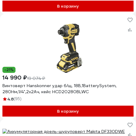
В корзину
-21%
14 990 ₽
19 074 ₽
Винтоверт Hanskonner удар б/щ, 18В,1BatterySystem,
280Нм,1/4",2x2Ач, кейс HCD20280BLWC
4.8
(95)
В корзину