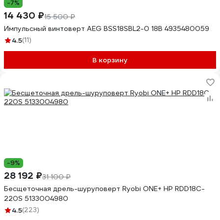
-7%
14 430 ₽
15 500 ₽
Импульсный винтоверт AEG BSS18SBL2-0 18В 4935480059
4.5
(11)
В корзину
-9%
28 192 ₽
31 100 ₽
Бесщеточная дрель-шуруповерт Ryobi ONE+ HP RDD18C-
220S 5133004980
4.5
(223)