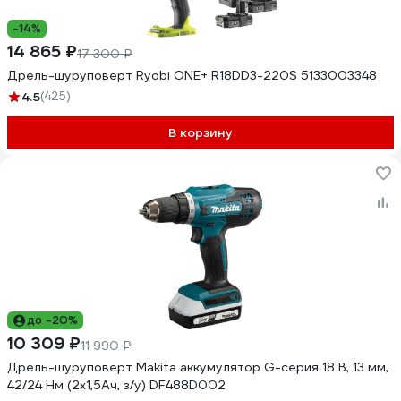
-14%
14 865 ₽
17 300 ₽
Дрель-шуруповерт Ryobi ONE+ R18DD3-220S 5133003348
4.5
(425)
В корзину
до -20%
10 309 ₽
11 990 ₽
Дрель-шуруповерт Makita аккумулятор G-серия 18 В, 13 мм,
42/24 Нм (2x1,5Ач, з/у) DF488D002