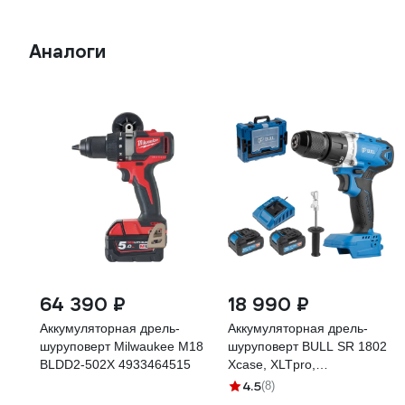
Аналоги
64 390 ₽
18 990 ₽
Аккумуляторная дрель-
Аккумуляторная дрель-
шуруповерт Milwaukee M18
шуруповерт BULL SR 1802
BLDD2-502X 4933464515
Xcase, XLTpro,
бесщеточная, 18 В, 80 Н*м,
4.5
(8)
2*4 А*ч, БЗП 13 мм