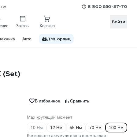
8 800 550-37-70
рам
Войти
ение
Заказы
Корзина
Для юрлиц
техника
Авто
(Set)
В избранное
Сравнить
Max крутящий момент
10 Нм
12 Нм
55 Нм
70 Нм
100 Нм
Количество аккумуляторов в комплекте