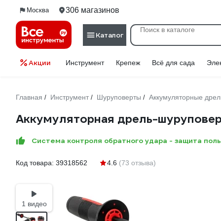
306 магазинов
Москва
Каталог
Акции
Инструмент
Крепеж
Всё для сада
Эле
Главная
Инструмент
Шуруповерты
Аккумуляторные дре
/
/
/
Аккумуляторная дрель-шуруповер
Система контроля обратного удара - защита пол
Код товара:
39318562
4.6
(73 отзыва)
1 видео