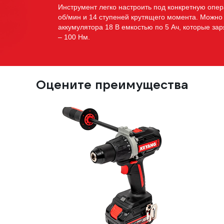
Инструмент легко настроить под конкретную опера
об/мин и 14 ступеней крутящего момента. Можно 
аккумулятора 18 В емкостью по 5 Ач, которые з
– 100 Нм.
Оцените преимущества