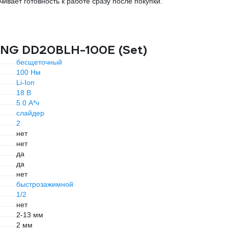
вает готовность к работе сразу после покупки.
ANG DD20BLH-100E (Set)
бесщеточный
100 Нм
Li-Ion
18 В
5.0 А*ч
слайдер
2
нет
нет
да
да
нет
быстрозажимной
1/2
нет
2-13 мм
2 мм