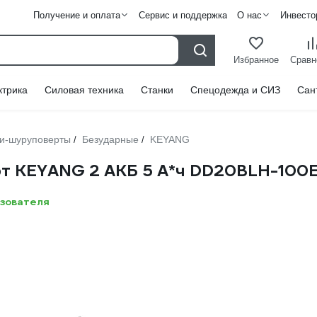
Получение и оплата
Сервис и поддержка
О нас
Инвесто
Избранное
Сравн
ктрика
Силовая техника
Станки
Спецодежда и СИЗ
Сан
ли-шуруповерты
Безударные
KEYANG
/
/
т KEYANG 2 АКБ 5 А*ч DD20BLH-100E 
ьзователя