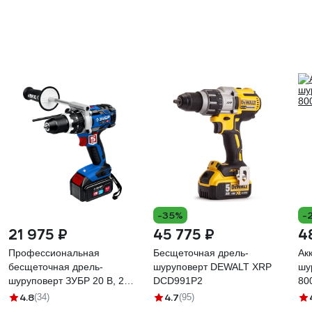
-35%
-
21 975 ₽
45 775 ₽
4
Профессиональная
Бесщеточная дрель-
Ак
бесщеточная дрель-
шуруповерт DEWALT XRP
шу
шуруповерт ЗУБР 20 В, 2
DCD991P2
80
АКБ х 4 Ач, кейс DB-211-42
4.8
4.7
(34)
(95)