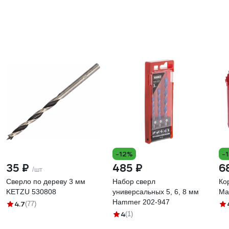
-12%
-
35 ₽
485 ₽
6
/шт
Сверло по дереву 3 мм
Набор сверл
Ко
KETZU 530808
универсальных 5, 6, 8 мм
Ma
Hammer 202-947
4.7
(77)
4
(1)