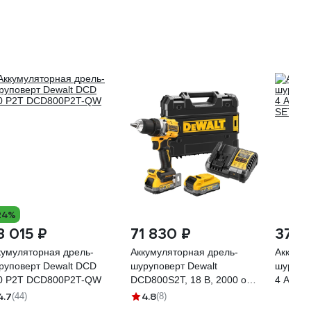
24%
8 015 ₽
71 830 ₽
37 8
кумуляторная дрель-
Аккумуляторная дрель-
Аккуму
руповерт Dewalt DCD
шуруповерт Dewalt
шурупо
0 P2T DCD800P2T-QW
DCD800S2T, 18 В, 2000 об/
4 Ач, ЗУ
мин, с 2 АКБ 3.5 Ач и ЗУ, в
SET
4.7
4.8
(44)
(8)
кейсе TSTAK DCD800S2T-