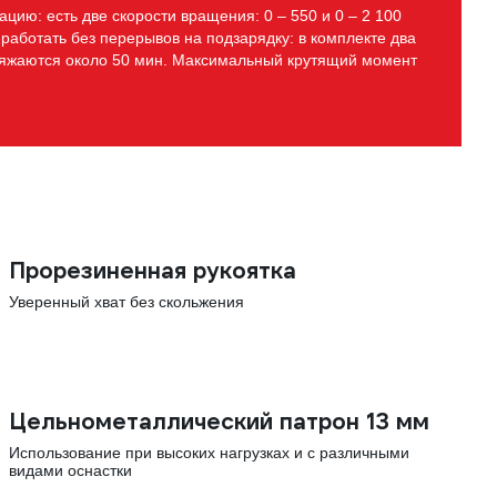
цию: есть две скорости вращения: 0 – 550 и 0 – 2 100
работать без перерывов на подзарядку: в комплекте два
аряжаются около 50 мин. Максимальный крутящий момент
Прорезиненная рукоятка
Уверенный хват без скольжения
Цельнометаллический патрон 13 мм
Использование при высоких нагрузках и с различными
видами оснастки