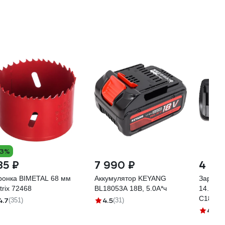
QW
13%
85 ₽
7 990 ₽
4 49
ронка BIMETAL 68 мм
Аккумулятор KEYANG
Зарядно
trix 72468
BL18053A 18В, 5.0А*ч
14.4/18
C18046
4.7
4.5
(351)
(31)
4.7
(9)