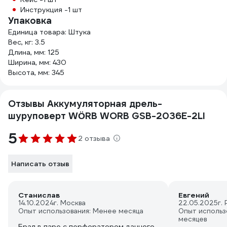
Инструкция -1 шт
Упаковка
Единица товара: Штука
Вес, кг: 3.5
Длина, мм: 125
Ширина, мм: 430
Высота, мм: 345
Отзывы Аккумуляторная дрель-
шуруповерт WÖRB WORB GSB-2036E-2LI
5
2 отзыва
Написать отзыв
Станислав
Евгений
14.10.2024
г. Москва
22.05.2025
г.
Опыт использования: Менее месяца
Опыт использ
месяцев
Брал в паре с перфоратором данного