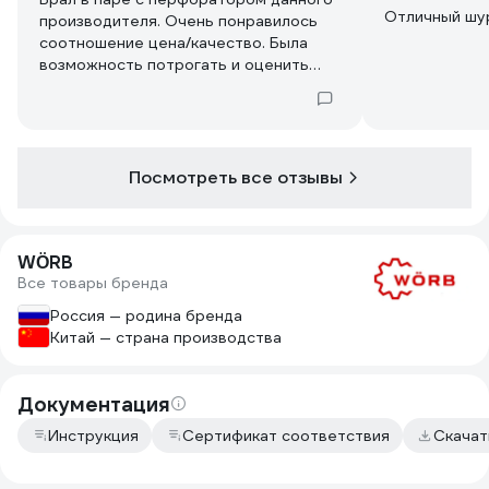
Отличный шу
производителя. Очень понравилось
соотношение цена/качество. Была
возможность потрогать и оценить
модель. Рекомендую, вещь прослужит
долго, хватит детям вашим еще.
Удовольствие от работы и сборки
мебели себе и друзьям. Мой прошлый
опыт работы на сборке мебели ок 5
Посмотреть все отзывы
лет. Но это было давно ))
WÖRB
Все товары бренда
Россия — родина бренда
Китай — страна производства
Документация
Инструкция
Сертификат соответствия
Скачат