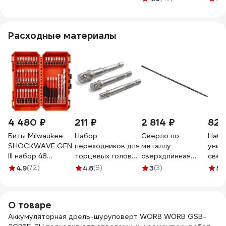
Dewalt 18В
DCD7
(Set)
4933464515
DCD708P2T
DCD708P2T-QW
Расходные материалы
4 480 ₽
211 ₽
2 814 ₽
822
Биты Milwaukee
Набор
Сверло по
Набо
SHOCKWAVE GEN
переходников для
металлу
унив
III набор 48
торцевых головок
сверхдлинная
сверл
предметов в
Дело Техники 1/4",
серия цх
8, 10
4.9
(72)
4.8
(9)
3
(3)
5
(1
пласт. кейсе
3/8", 1/2" 798393
(8.0x300x400 мм;
твер
4932492005
Р6М5; ISO3292)
нако
ИНСТУЛС
ТУНД
О товаре
00001177985
Аккумуляторная дрель-шуруповерт WORB WÖRB GSB-