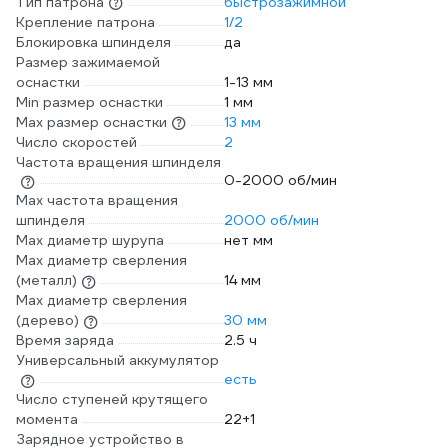
Тип патрона
быстрозажимной
Крепление патрона
1/2
Блокировка шпинделя
да
Размер зажимаемой
оснастки
1-13 мм
Min размер оснастки
1 мм
Мах размер оснастки
13 мм
Число скоростей
2
Частота вращения шпинделя
0-2000 об/мин
Max частота вращения
шпинделя
2000 об/мин
Max диаметр шурупа
нет мм
Max диаметр сверления
(металл)
14 мм
Мах диаметр сверления
(дерево)
30 мм
Время заряда
2.5 ч
Универсальный аккумулятор
есть
Число ступеней крутящего
момента
22+1
Зарядное устройство в