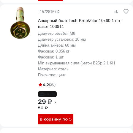
15728167
Анкерный болт Tech-Krep/Zitar 10х60 1 шт -
пакет 103911
Диаметр резьбы:
М8
Диаметр установки:
10 мм
Длина анкера:
60 мм
Фасовка:
0.056 кг
Фасовка:
1 шт
Min вырывающая сила (бетон B25):
2.1 КН
Материал:
сталь
Покрытие:
цинк
4.2
(20)
-42%
29 ₽
50 ₽
В корзину по 5