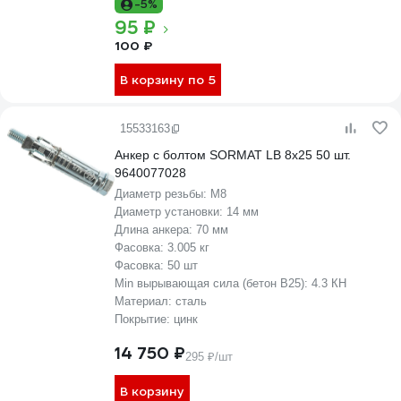
-5%
95 ₽
100 ₽
В корзину по 5
15533163
Анкер с болтом SORMAT LB 8х25 50 шт.
9640077028
Диаметр резьбы:
М8
Диаметр установки:
14 мм
Длина анкера:
70 мм
Фасовка:
3.005 кг
Фасовка:
50 шт
Min вырывающая сила (бетон B25):
4.3 КН
Материал:
сталь
Покрытие:
цинк
14 750 ₽
295 ₽/шт
В корзину