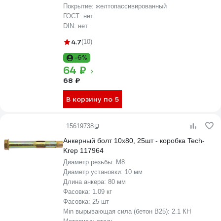
Покрытие:
желтопассивированный
ГОСТ:
нет
DIN:
нет
4.7
(10)
-6%
64 ₽
68 ₽
В корзину по 5
15619738
Анкерный болт 10х80, 25шт - коробка Tech-
Krep 117964
Диаметр резьбы:
М8
Диаметр установки:
10 мм
Длина анкера:
80 мм
Фасовка:
1.09 кг
Фасовка:
25 шт
Min вырывающая сила (бетон B25):
2.1 КН