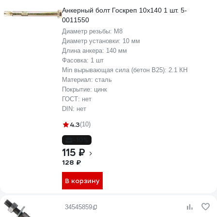
Анкерный болт Госкреп 10х140 1 шт. 5-
0011550
Диаметр резьбы:
М8
Диаметр установки:
10 мм
Длина анкера:
140 мм
Фасовка:
1 шт
Min вырывающая сила (бетон B25):
2.1 КН
Материал:
сталь
Покрытие:
цинк
ГОСТ:
нет
DIN:
нет
4.3
(10)
-10%
115 ₽
128 ₽
В корзину
34545859