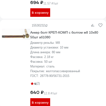
694 ₽
11.57 ₽/шт
В корзину
15530232
Анкер болт КРЕП-КОМП с болтом м8 10х80
50шт аб1080
Диаметр резьбы:
М8
Диаметр установки:
10 мм
Длина анкера:
80 мм
Фасовка:
2.18 кг
Фасовка:
50 шт
Материал:
сталь
Покрытие:
желтопассивированный
ГОСТ:
28778-90/56731-2015
4
(2)
640 ₽
12.8 ₽/шт
В корзину