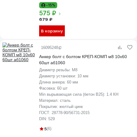
-15%
575 ₽
679 ₽
В корзину
16095248
Анкер болт с болтом КРЕП-КОМП м8 10х60
60шт аб1060
Диаметр резьбы:
М8
Диаметр установки:
10 мм
Длина анкера:
60 мм
Фасовка:
60 шт
Min вырывающая сила (бетон B25):
1.4 КН
Материал:
сталь
Покрытие:
желтый цинк
ГОСТ:
28778-90/56731-2015
DIN:
529
5
(6)