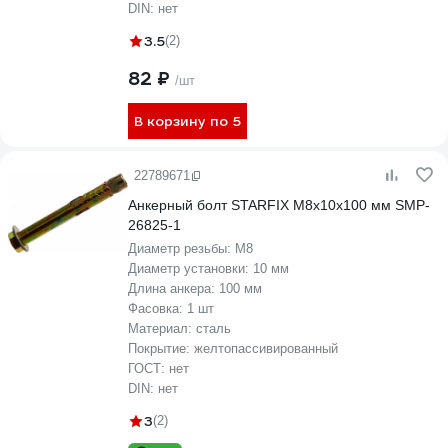
DIN:
нет
3.5
(2)
82 ₽
/шт
В корзину по 5
22789671
Анкерный болт STARFIX М8x10x100 мм SMP-
26825-1
Диаметр резьбы:
М8
Диаметр установки:
10 мм
Длина анкера:
100 мм
Фасовка:
1 шт
Материал:
сталь
Покрытие:
желтопассивированный
ГОСТ:
нет
DIN:
нет
3
(2)