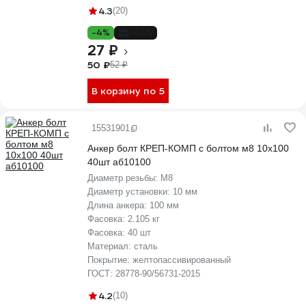
4.3
(20)
-4%
-48%
27 ₽
50 ₽
52 ₽
В корзину по 5
15531901
Анкер болт КРЕП-КОМП с болтом м8 10х100
40шт аб10100
Диаметр резьбы:
М8
Диаметр установки:
10 мм
Длина анкера:
100 мм
Фасовка:
2.105 кг
Фасовка:
40 шт
Материал:
сталь
Покрытие:
желтопассивированный
ГОСТ:
28778-90/56731-2015
4.2
(10)