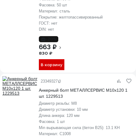
Фасовка:
50 шт
Материал:
сталь
Покрытие:
желтопассивированный
ГОСТ:
нет
DIN:
нет
-20%
663 ₽
830 ₽
В корзину
23349327
Анкерный болт МЕТАЛЛСЕРВИС М10x120 1
шт. 1229513
Диаметр резьбы:
М8
Диаметр установки:
10 мм
Длина анкера:
120 мм
Фасовка:
1 шт
Min вырывающая сила (бетон B25):
13.1 КН
Материал:
С1008