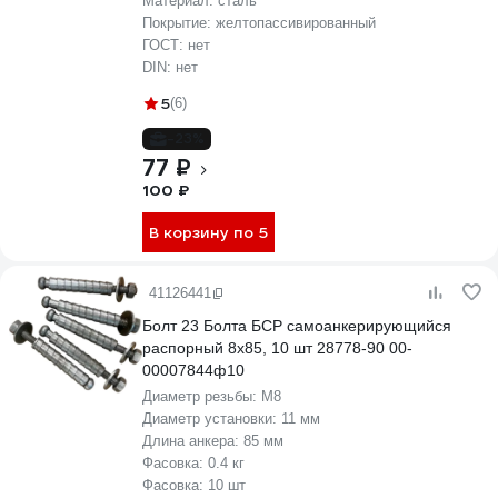
Материал:
сталь
Покрытие:
желтопассивированный
ГОСТ:
нет
DIN:
нет
5
(6)
-23%
77 ₽
100 ₽
В корзину по 5
41126441
Болт 23 Болта БСР самоанкерирующийся
распорный 8х85, 10 шт 28778-90 00-
00007844ф10
Диаметр резьбы:
М8
Диаметр установки:
11 мм
Длина анкера:
85 мм
Фасовка:
0.4 кг
Фасовка:
10 шт