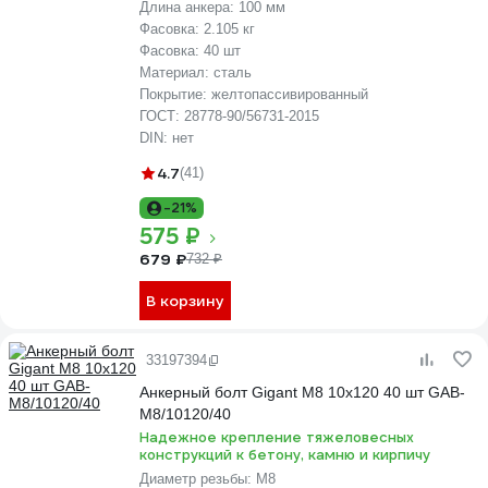
Длина анкера:
100 мм
Фасовка:
2.105 кг
Фасовка:
40 шт
Материал:
сталь
Покрытие:
желтопассивированный
ГОСТ:
28778-90/56731-2015
DIN:
нет
4.7
(41)
-21%
575 ₽
679 ₽
732 ₽
В корзину
33197394
Анкерный болт Gigant М8 10x120 40 шт GAB-
M8/10120/40
Надежное крепление тяжеловесных
конструкций к бетону, камню и кирпичу
Диаметр резьбы:
М8