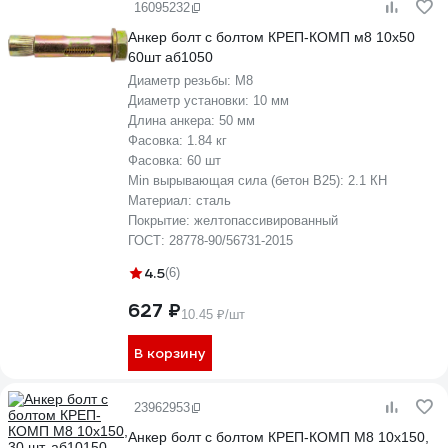
16095232
Анкер болт с болтом КРЕП-КОМП м8 10х50
60шт аб1050
Диаметр резьбы:
М8
Диаметр установки:
10 мм
Длина анкера:
50 мм
Фасовка:
1.84 кг
Фасовка:
60 шт
Min вырывающая сила (бетон B25):
2.1 КН
Материал:
сталь
Покрытие:
желтопассивированный
ГОСТ:
28778-90/56731-2015
4.5
(6)
627 ₽
10.45 ₽/шт
В корзину
23962953
Анкер болт с болтом КРЕП-КОМП М8 10x150,