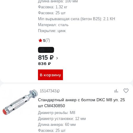
Длина анкера:
100 мм
Фасовка:
1.32 кг
Фасовка:
25 шт
Min вырывающая сила (бетон B25):
2.1 КН
Материал:
сталь
Покрытие:
цинк
5
(7)
-3%
815 ₽
836 ₽
В корзину
15147343
Стандартный анкер с болтом DKC М8 уп. 25
шт CM430850
Диаметр резьбы:
М8
Диаметр установки:
12 мм
Длина анкера:
60 мм
Фасовка:
25 шт