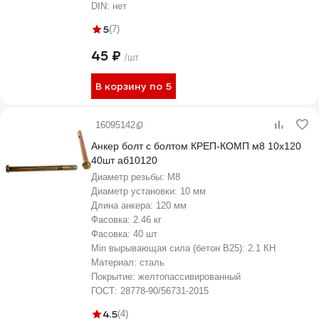
DIN:
нет
5
(7)
45 ₽
/шт
В корзину по 5
16095142
Анкер болт с болтом КРЕП-КОМП м8 10х120
40шт аб10120
Диаметр резьбы:
М8
Диаметр установки:
10 мм
Длина анкера:
120 мм
Фасовка:
2.46 кг
Фасовка:
40 шт
Min вырывающая сила (бетон B25):
2.1 КН
Материал:
сталь
Покрытие:
желтопассивированный
ГОСТ:
28778-90/56731-2015
4.5
(4)