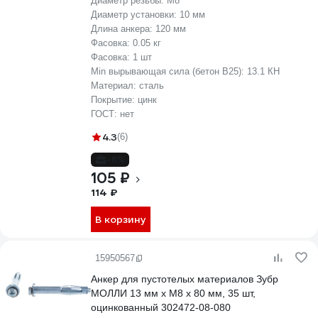
Диаметр резьбы:
М8
Диаметр установки:
10 мм
Длина анкера:
120 мм
Фасовка:
0.05 кг
Фасовка:
1 шт
Min вырывающая сила (бетон B25):
13.1 КН
Материал:
сталь
Покрытие:
цинк
ГОСТ:
нет
4.3
(6)
-8%
105 ₽
114 ₽
В корзину
15950567
Анкер для пустотелых материалов Зубр
МОЛЛИ 13 мм х M8 x 80 мм, 35 шт,
оцинкованный 302472-08-080