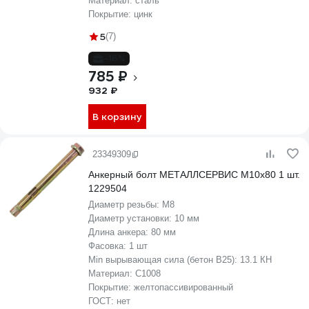
Материал:
сталь
Покрытие:
цинк
5
(7)
-16%
785 ₽
932 ₽
В корзину
23349309
Анкерный болт МЕТАЛЛСЕРВИС М10x80 1 шт.
1229504
Диаметр резьбы:
М8
Диаметр установки:
10 мм
Длина анкера:
80 мм
Фасовка:
1 шт
Min вырывающая сила (бетон B25):
13.1 КН
Материал:
С1008
Покрытие:
желтопассивированный
ГОСТ:
нет