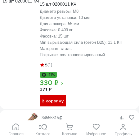
15 шт 0200011 КЧ
Диаметр резьбы:
М8
Диаметр установки:
10 мм
Длина анкера:
55 мм
Фасовка:
0.499 кг
Фасовка:
15 шт
Min вырывающая сила (бетон B25):
13.1 КН
Материал:
сталь
Покрытие:
желтопассивированный
5
(1)
-11%
330 ₽
371 ₽
В корзину
34555315
Анкерный болт с шестигранной головкой 23
Болта 10x100 мм, 10 шт. B16001010064200
Главная
Каталог
Корзина
Избранное
Профиль