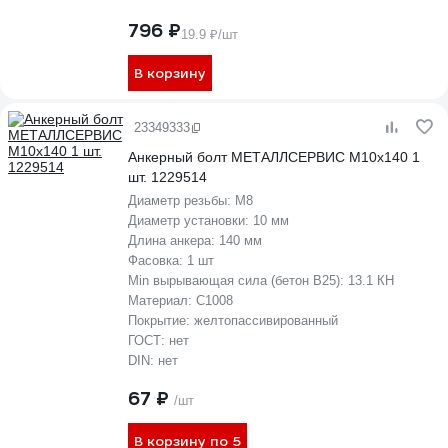
796 ₽
19.9 ₽/шт
В корзину
23349333
Анкерный болт МЕТАЛЛСЕРВИС М10x140 1
шт. 1229514
Диаметр резьбы:
М8
Диаметр установки:
10 мм
Длина анкера:
140 мм
Фасовка:
1 шт
Min вырывающая сила (бетон B25):
13.1 КН
Материал:
С1008
Покрытие:
желтопассивированный
ГОСТ:
нет
DIN:
нет
67 ₽
/шт
В корзину по 5