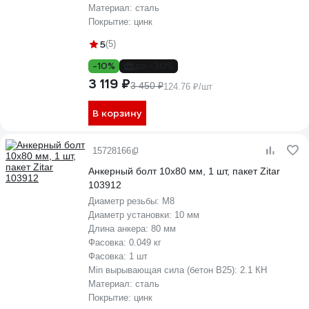
Материал:
сталь
Покрытие:
цинк
5
(5)
-10%
до -30%
3 119 ₽
3 450 ₽
124.76 ₽/шт
В корзину
15728166
Анкерный болт 10x80 мм, 1 шт, пакет Zitar
103912
Диаметр резьбы:
М8
Диаметр установки:
10 мм
Длина анкера:
80 мм
Фасовка:
0.049 кг
Фасовка:
1 шт
Min вырывающая сила (бетон B25):
2.1 КН
Материал:
сталь
Покрытие:
цинк