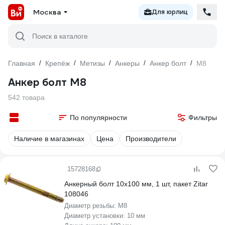
Москва
Для юрлиц
Поиск в каталоге
Главная
/
Крепёж
/
Метизы
/
Анкеры
/
Анкер болт
/
М8
Анкер болт М8
542 товара
По популярности
Фильтры
Наличие в магазинах
Цена
Производители
15728168
Анкерный болт 10x100 мм, 1 шт, пакет Zitar
108046
Диаметр резьбы:
М8
Диаметр установки:
10 мм