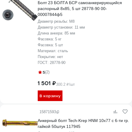
Болт 23 БОЛТА БСР самоанкерирующийся
распорный 8x85, 5 шт 28778-90 00-
00007844ф5
Диаметр резьбы:
М8
Диаметр установки:
11 мм
Длина анкера:
85 мм
Фасовка:
5 кг
Фасовка:
5 шт
Материал:
сталь
Покрытие:
нет
ГОСТ:
28778-90
5
(2)
1 501 ₽
300.2 ₽/шт
В корзину
15871593
Анкерный болт Tech-Krep HNM 10х77 с 6-ти гр.
гайкой 50штук 117945