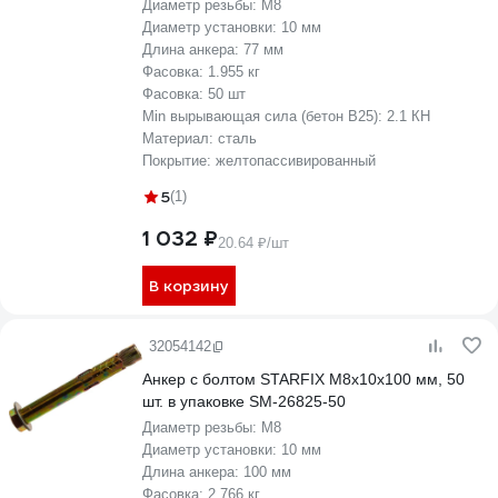
Диаметр резьбы:
М8
Диаметр установки:
10 мм
Длина анкера:
77 мм
Фасовка:
1.955 кг
Фасовка:
50 шт
Min вырывающая сила (бетон B25):
2.1 КН
Материал:
сталь
Покрытие:
желтопассивированный
5
(1)
1 032 ₽
20.64 ₽/шт
В корзину
32054142
Анкер с болтом STARFIX М8x10x100 мм, 50
шт. в упаковке SM-26825-50
Диаметр резьбы:
М8
Диаметр установки:
10 мм
Длина анкера:
100 мм
Фасовка:
2.766 кг