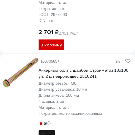
Материал:
сталь
Покрытие:
нет
ГОСТ:
28778-90
DIN:
нет
2 701 ₽
270.1 ₽/шт
В корзину
16370565
Анкерный болт с шайбой Стройметиз 10х100
уп. 2 шт европодвес 2510241
Диаметр резьбы:
М8
Диаметр установки:
10 мм
Длина анкера:
100 мм
Фасовка:
2 шт
Материал:
сталь
Покрытие:
желтопассивированный
5
(8)
-9%