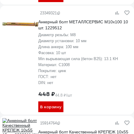
23349321
Анкерный болт МЕТАЛЛСЕРВИС М10x100 10
шт. 1229512
Диаметр резьбы:
М8
Диаметр установки:
10 мм
Длина анкера:
100 мм
Фасовка:
10 шт
Min вырывающая сила (бетон B25):
13.1 КН
Материал:
С1008
Покрытие:
цинк
ГОСТ:
нет
DIN:
нет
448 ₽
44.8 ₽/шт
В корзину
15914764
Анкерный болт Качественный КРЕПЕЖ 10х55