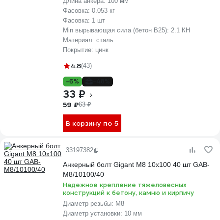
Длина анкера:
100 мм
Фасовка:
0.053 кг
Фасовка:
1 шт
Min вырывающая сила (бетон B25):
2.1 КН
Материал:
сталь
Покрытие:
цинк
4.8
(43)
-6%
-48%
33 ₽
59 ₽
63 ₽
В корзину по 5
33197382
Анкерный болт Gigant М8 10x100 40 шт GAB-
M8/10100/40
Надежное крепление тяжеловесных
конструкций к бетону, камню и кирпичу
Диаметр резьбы:
М8
Диаметр установки:
10 мм