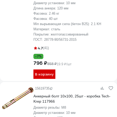
Диаметр установки:
10 мм
Длина анкера:
120 мм
Фасовка:
2.46 кг
Фасовка:
40 шт
Min вырывающая сила (бетон B25):
2.1 КН
Материал:
сталь
Покрытие:
желтопассивированный
ГОСТ:
28778-90/56731-2015
4.7
(41)
-7%
796 ₽
858 ₽
19.9 ₽/шт
В корзину
15619735
Анкерный болт 10х100, 25шт - коробка Tech-
Krep 117966
Диаметр резьбы:
М8
Диаметр установки:
10 мм