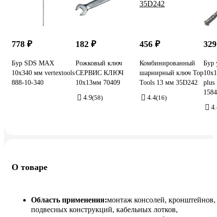
778 ₽
182 ₽
456 ₽
329
Бур SDS MAX
Рожковый ключ
Комбинированный
Бур
10x340 мм vertextools
СЕРВИС КЛЮЧ
шарнирный ключ Top
10х1
888-10-340
10х13мм 70409
Tools 13 мм 35D242
plu
1584
4.9
(58)
4.4
(16)
4.
О товаре
Область применения:
монтаж консолей, кронштейнов,
подвесных конструкций, кабельных лотков,