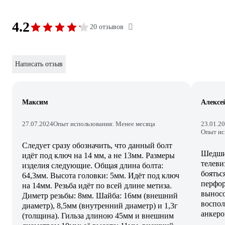
4.2
20 отзывов
Написать отзыв
Максим
Алексе
27.07.2024
Опыт использования: Менее месяца
23.01.2
Опыт ис
Следует сразу обозначить, что данный болт
Шедшие
идёт под ключ на 14 мм, а не 13мм. Размеры
телеви
изделия следующие. Общая длина болта:
бояться
64,3мм. Высота головки: 5мм. Идёт под ключ
перфор
на 14мм. Резьба идёт по всей длине метиза.
выносо
Диметр резьбы: 8мм. Шайба: 16мм (внешний
воспол
диаметр), 8,5мм (внутренний диаметр) и 1,3г
анкеро
(толщина). Гильза длиною 45мм и внешним