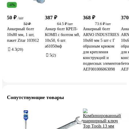
-4%
50 ₽
387 ₽
368 ₽
370
/шт
52 ₽
64.5 ₽/шт
73.6 ₽/шт
Анкерный болт
Анкер болт КРЕП-
Анкерный болт
Анк
10x80 мм, 1 шт,
КОМП с болтом м8,
ARNO INDUSTRIES
ARN
пакет Zitar 103912
10х50, 6 шт.
10х60 мм 5 шт с Г
10х6
аб1050мф
образным крюком
обр
4.3
(20)
для крепления
для 
5
(2)
конструкций и
конс
подвесных элементов
бето
AEF001006063098
AEF
Сопутствующие товары