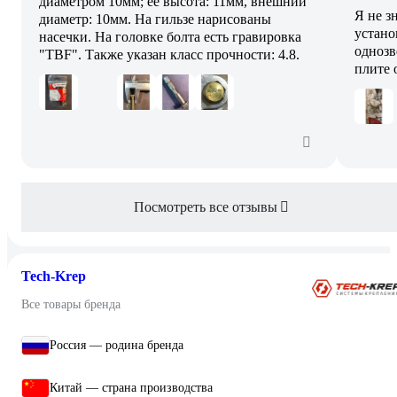
диаметром 10мм; её высота: 11мм, внешний
Я не з
диаметр: 10мм. На гильзе нарисованы
устано
насечки. На головке болта есть гравировка
однозв
"TBF". Также указан класс прочности: 4.8.
плите 
Посмотреть все отзывы
Tech-Krep
Все товары бренда
Россия — родина бренда
Китай — страна производства