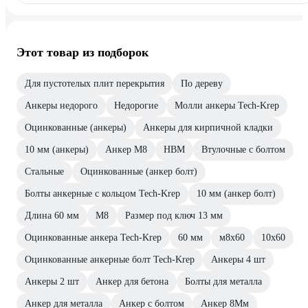
Этот товар из подборок
Для пустотелых плит перекрытия
По дереву
Анкеры недорого
Недорогие
Молли анкеры Tech-Krep
Оцинкованные (анкеры)
Анкеры для кирпичной кладки
10 мм (анкеры)
Анкер М8
HBM
Втулочные с болтом
Стальные
Оцинкованные (анкер болт)
Болты анкерные с кольцом Tech-Krep
10 мм (анкер болт)
Длина 60 мм
М8
Размер под ключ 13 мм
Оцинкованные анкера Tech-Krep
60 мм
м8х60
10х60
Оцинкованные анкерные болт Tech-Krep
Анкеры 4 шт
Анкеры 2 шт
Анкер для бетона
Болты для металла
Анкер для металла
Анкер с болтом
Анкер 8Мм