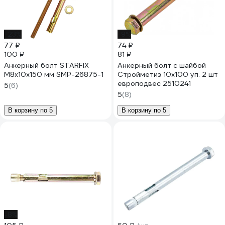
-23%
-9%
77 ₽
74 ₽
100 ₽
81 ₽
Анкерный болт STARFIX
Анкерный болт с шайбой
М8x10x150 мм SMP-26875-1
Стройметиз 10х100 уп. 2 шт
европодвес 2510241
5
(6)
5
(8)
В корзину по 5
В корзину по 5
-8%