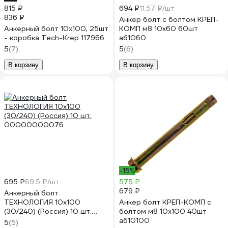
815 ₽
694 ₽
11.57 ₽/шт
836 ₽
Анкер болт с болтом КРЕП-
Анкерный болт 10х100, 25шт
КОМП м8 10х60 60шт
- коробка Tech-Krep 117966
аб1060
5
(7)
5
(6)
В корзину
В корзину
-15%
695 ₽
69.5 ₽/шт
575 ₽
679 ₽
Анкерный болт
ТЕХНОЛОГИЯ 10x100
Анкер болт КРЕП-КОМП с
(30/240) (Россия) 10 шт.
болтом м8 10х100 40шт
00000000076
аб10100
5
(5)