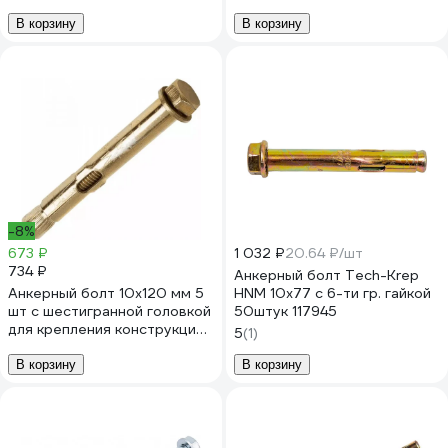
В корзину
В корзину
-8%
673 ₽
1 032 ₽
20.64 ₽/шт
734 ₽
Анкерный болт Tech-Krep
Анкерный болт 10х120 мм 5
HNM 10х77 с 6-ти гр. гайкой
шт с шестигранной головкой
50штук 117945
для крепления конструкций
5
(1)
ARNO INDUSTRIES
AE3001012062198
В корзину
В корзину