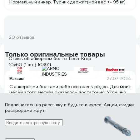
Нормальный анкер. Турник держит(мой вес +- 95 кг)
20 отзывов
Только оригинальные товары
Отзыв об анкерном болте Tech-Krep
10х60 (1 шт.) 103911
27.07.2024
Максим
С анкерными болтами работаю очень редко. Для моих
целей этого метиза оказалось достаточно. Успешно
прикрепил необходимую петлю на бросовый кирпич.
Анкер не прокручивался. Резьба держится и не
Подпишитесь
на рассылку
и будьте в курсе! Акции, скидки,
слизывается. Понравился принцип устройства
распродажи ждут!
изделия. Качественно изготовленные детали.
20 отзывов