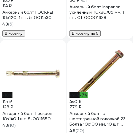
105 ₽
50 ₽
/шт
114 ₽
Анкерный болт Insparion
Анкерный болт ГОСКРЕП
усиленный, 10x80/85 мм, 1
10х120, 1 шт. 5-0011530
шт. С1-00001638
4.3
(6)
В корзину
В корзину по 5
-10%
-44%
-7%
115 ₽
440 ₽
128 ₽
779 ₽
Анкерный болт Госкреп
Анкерный болт с
10х140 1 шт. 5-0011550
шестигранной головкой 23
Болта 10x100 мм, 10 шт.
4.3
(10)
B16001010064200
4.6
(20)