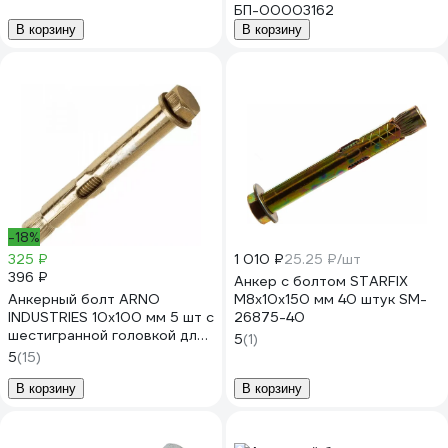
БП-00003162
В корзину
В корзину
-18%
325 ₽
1 010 ₽
25.25 ₽/шт
396 ₽
Анкер с болтом STARFIX
Анкерный болт ARNO
М8x10x150 мм 40 штук SM-
INDUSTRIES 10х100 мм 5 шт с
26875-40
шестигранной головкой для
5
(1)
крепления конструкций к
5
(15)
бетону AE3001010064598
В корзину
В корзину