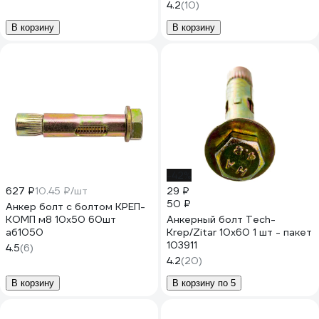
4.2
(10)
В корзину
В корзину
-42%
627 ₽
10.45 ₽/шт
29 ₽
50 ₽
Анкер болт с болтом КРЕП-
КОМП м8 10х50 60шт
Анкерный болт Tech-
аб1050
Krep/Zitar 10х60 1 шт - пакет
103911
4.5
(6)
4.2
(20)
В корзину
В корзину по 5