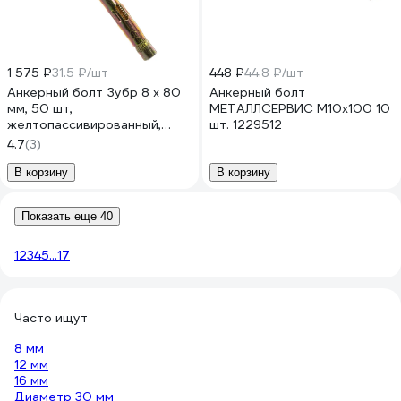
1 575 ₽
31.5 ₽/шт
448 ₽
44.8 ₽/шт
Анкерный болт Зубр 8 x 80
Анкерный болт
мм, 50 шт,
МЕТАЛЛСЕРВИС М10x100 10
желтопассивированный,
шт. 1229512
Профессионал 302312-08-
4.7
(3)
080
В корзину
В корзину
Показать еще 40
1
2
3
4
5
...
17
Часто ищут
8 мм
12 мм
16 мм
Диаметр 30 мм