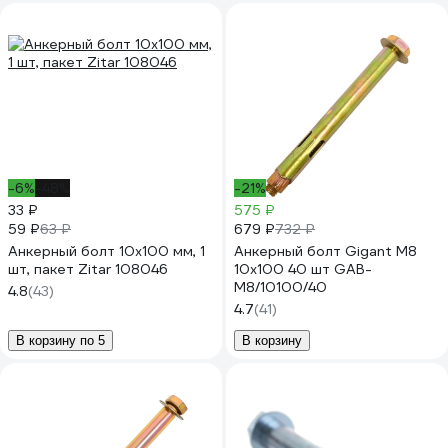
-6%
-48%
-21%
33 ₽
575 ₽
59 ₽
679 ₽
63 ₽
732 ₽
Анкерный болт 10x100 мм, 1
Анкерный болт Gigant М8
шт, пакет Zitar 108046
10x100 40 шт GAB-
M8/10100/40
4.8
(43)
4.7
(41)
В корзину по 5
В корзину