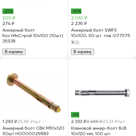
-25%
-10%
205 ₽
2 010 ₽
274 ₽
2 236 ₽
Анкерный болт
Анкерный болт SWFS
КостИнСтрой 10x100 (10шт)
10х100, 50 шт. тов-077575
35538
3
(2)
В корзину
В корзину
-5%
1 293 ₽
25.86 ₽/шт
2 333 ₽
2 456 ₽
23.33 ₽/шт
Анкерный болт СВК М10х120
Клиновой анкер-болт ВсВ
50шт Н0000029983
10x120 мм, 100 шт.