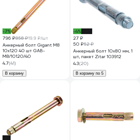
-7%
-4%
-48%
796 ₽
858 ₽
19.9 ₽/шт
27 ₽
50 ₽
52 ₽
Анкерный болт Gigant М8
10x120 40 шт GAB-
Анкерный болт 10x80 мм, 1
M8/10120/40
шт, пакет Zitar 103912
4.7
(41)
4.3
(20)
В корзину
В корзину по 5
-3%