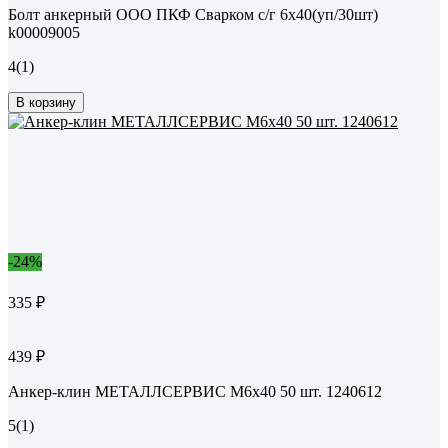
Болт анкерный ООО ПКФ Сварком с/г 6x40(уп/30шт)
k00009005
4
(1)
В корзину
-24%
335 ₽
439 ₽
Анкер-клин МЕТАЛЛСЕРВИС М6x40 50 шт. 1240612
5
(1)