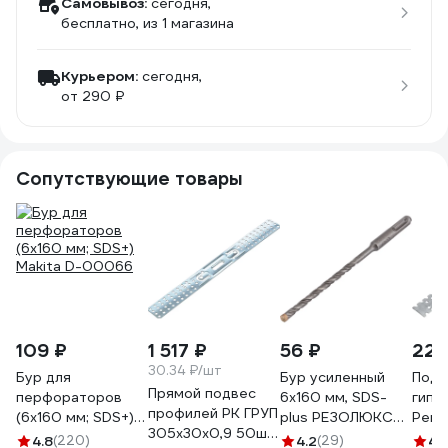
Самовывоз:
сегодня,
бесплатно
, из 1 магазина
Курьером:
сегодня,
от 290 ₽
Сопутствующие товары
109 ₽
1 517 ₽
56 ₽
22 
30.34 ₽/шт
Бур для
Бур усиленный
Подв
Прямой подвес
перфораторов
6х160 мм, SDS-
гипс
профилей РК ГРУП
(6х160 мм; SDS+)
plus РЕЗОЛЮКС
Ремо
305х30х0,9 50шт
Makita D-00066
15809
прям
4.8
(220)
4.2
(29)
4.