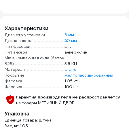
РКГ00006350
300x
710-
Характеристики
Диаметр установки
6 мм
Длина анкера
40 мм
Тип фасовки
шт.
Тип анкера
анкер-клин
Min вырывающая сила (бетон
B25)
3.6 КН
Материал
сталь
Покрытие
желтопассивированный
Фасовка
1.05 кг
Фасовка
100 шт
Гарантия производителя не распространяется
на товары МЕТИЗНЫЙ ДВОР
Упаковка
Единица товара: Штука
Вес, кг: 1.05