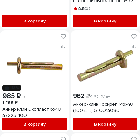
0310006060B400003532
4.5
(2)
В корзину
В корзину
-13%
985 ₽
962 ₽
9.62 ₽/шт
1 138 ₽
Анкер-клин Госкреп М6x40
Анкер клин Экопласт 6х40
(100 шт.) 5-0014080
47225-100
В корзину
В корзину