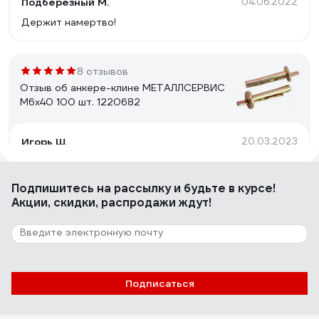
Подберезный М.
04.06.2022
Держит намертво!
8 отзывов
Отзыв об анкере-клине МЕТАЛЛСЕРВИС
М6x40 100 шт. 1220682
Игорь Ш.
20.03.2023
Хорошо держит
Подпишитесь
на рассылку
и будьте в курсе!
Акции, скидки, распродажи ждут!
16 отзывов
Отзыв о потолочном анкере-клине КРЕП-
КОМП 6х40 100 шт акт640
Юрий
18.11.2022
Подписаться
Супер. Идеальны для бетона, кирпича и
отштукатуренных стен. Дёшево. Рекомендую для