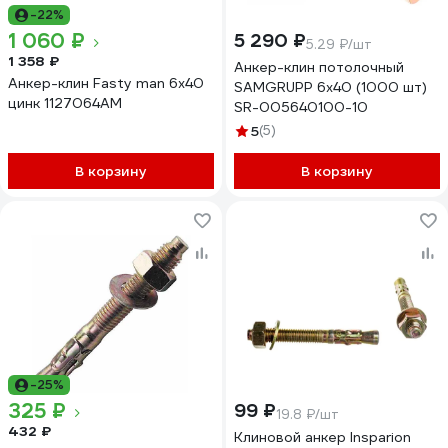
-22%
1 060 ₽
5 290 ₽
5.29 ₽/шт
1 358 ₽
Анкер-клин потолочный
Анкер-клин Fasty man 6x40
SAMGRUPP 6х40 (1000 шт)
цинк 1127064AM
SR-005640100-10
5
(5)
В корзину
В корзину
-25%
325 ₽
99 ₽
19.8 ₽/шт
432 ₽
Клиновой анкер Insparion