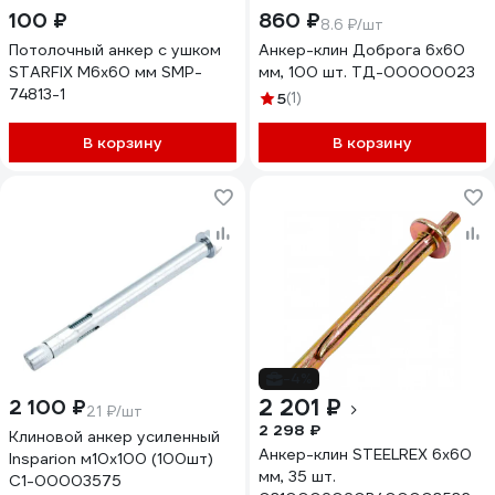
100 ₽
860 ₽
8.6 ₽/шт
Потолочный анкер с ушком
Анкер-клин Доброга 6x60
STARFIX М6x60 мм SMP-
мм, 100 шт. ТД-00000023
74813-1
5
(1)
В корзину
В корзину
-4%
2 201 ₽
2 100 ₽
21 ₽/шт
2 298 ₽
Клиновой анкер усиленный
Анкер-клин STEELREX 6x60
Insparion м10х100 (100шт)
мм, 35 шт.
С1-00003575