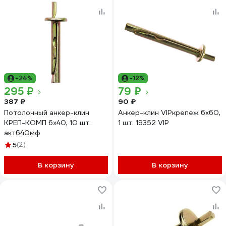
-24%
-12%
295 ₽
79 ₽
387 ₽
90 ₽
Потолочный анкер-клин
Анкер-клин VIPкрепеж 6х60,
КРЕП-КОМП 6х40, 10 шт.
1 шт. 19352 VIP
акт640мф
5
(2)
В корзину
В корзину