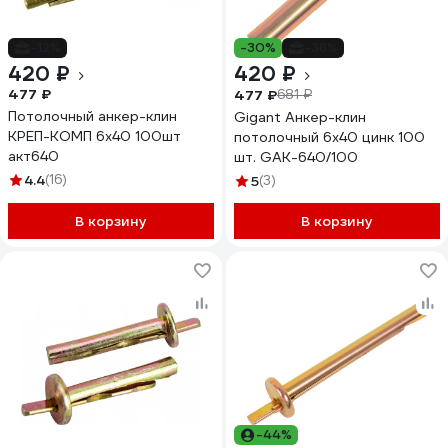
-12%
-30%
-38%
420 ₽
420 ₽
477 ₽
477 ₽
681 ₽
Потолочный анкер-клин
Gigant Анкер-клин
КРЕП-КОМП 6х40 100шт
потолочный 6x40 цинк 100
акт640
шт. GAK-640/100
4.4
(16)
5
(3)
В корзину
В корзину
-44%