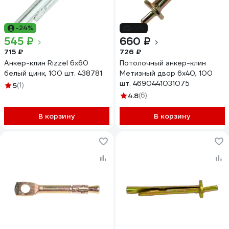
-24%
-9%
545 ₽
660 ₽
715 ₽
726 ₽
Анкер-клин Rizzel 6x60
Потолочный анкер-клин
белый цинк, 100 шт. 438781
Метизный двор 6х40, 100
шт. 4690441031075
5
(1)
4.8
(6)
В корзину
В корзину