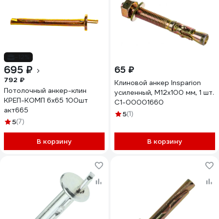
-12%
695 ₽
65 ₽
792 ₽
Клиновой анкер Insparion
Потолочный анкер-клин
усиленный, М12x100 мм, 1 шт.
КРЕП-КОМП 6х65 100шт
С1-00001660
акт665
5
(1)
5
(7)
В корзину
В корзину