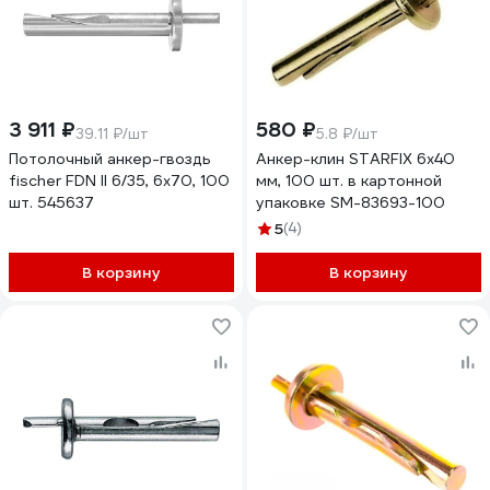
3 911 ₽
580 ₽
39.11 ₽/шт
5.8 ₽/шт
Потолочный анкер-гвоздь
Анкер-клин STARFIX 6x40
fischer FDN II 6/35, 6x70, 100
мм, 100 шт. в картонной
шт. 545637
упаковке SM-83693-100
5
(4)
В корзину
В корзину