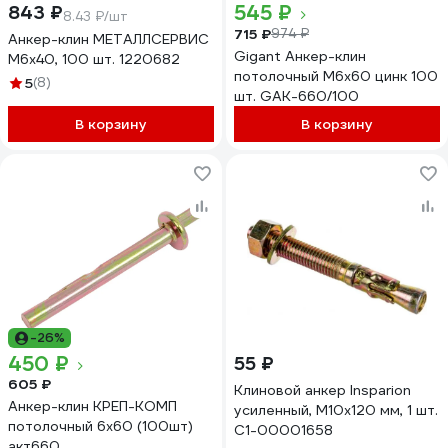
545 ₽
843 ₽
8.43 ₽/шт
715 ₽
974 ₽
Анкер-клин МЕТАЛЛСЕРВИС
Gigant Анкер-клин
М6x40, 100 шт. 1220682
потолочный М6x60 цинк 100
5
(8)
шт. GAK-660/100
В корзину
В корзину
-26%
450 ₽
55 ₽
605 ₽
Клиновой анкер Insparion
Анкер-клин КРЕП-КОМП
усиленный, М10x120 мм, 1 шт.
потолочный 6x60 (100шт)
С1-00001658
акт660