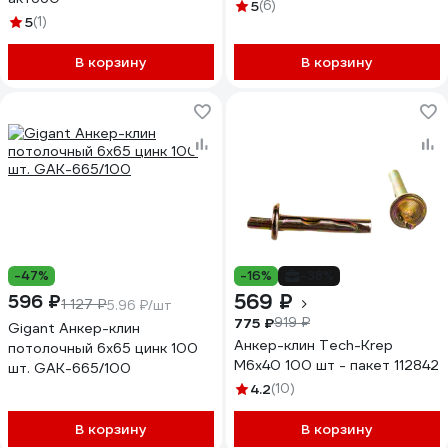
5
(6)
5
(1)
В корзину
В корзину
-47%
-16%
-38%
569 ₽
596 ₽
1 127 ₽
5.96 ₽/шт
775 ₽
919 ₽
Gigant Анкер-клин
Анкер-клин Tech-Krep
потолочный 6x65 цинк 100
М6х40 100 шт - пакет 112842
шт. GAK-665/100
4.2
(10)
В корзину
В корзину