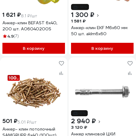
-18%
1 300 ₽
1 621 ₽
8.1 ₽/шт
1 581 ₽
Анкер-клин BEFAST 6x40,
Анкер-клин EKF М6х60 мм
200 шт. А06040200S
50 шт. aklm6x60
4.9
(7)
В корзину
В корзину
-6%
2 940 ₽
501 ₽
5.01 ₽/шт
3 120 ₽
Анкер- клин потолочный
Анкер клиновой ЦКИ
SAMGRUPP 6х40 (100шт)