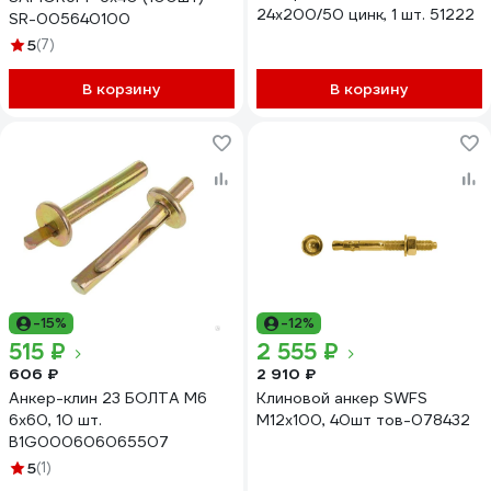
24х200/50 цинк, 1 шт. 51222
SR-005640100
5
(7)
В корзину
В корзину
-15%
-12%
515 ₽
2 555 ₽
606 ₽
2 910 ₽
Анкер-клин 23 БОЛТА М6
Клиновой анкер SWFS
6x60, 10 шт.
М12х100, 40шт тов-078432
B1G000606065507
5
(1)