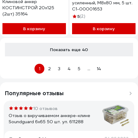
Клиновой анкер
усиленный, М8x80 мм, 5 шт.
КОСТИНСТРОЙ 20x125
С1-00001653
(2шт) 35164
5
(2)
В корзину
В корзину
Показать еще 40
1
2
3
4
5
...
14
Популярные отзывы
10 отзывов
Отзыв о вкручиваемом анкере-клине
Soundguard 6х65 50 шт. уп. 611288