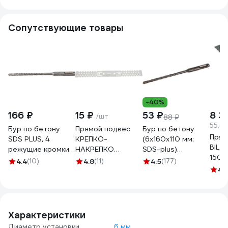
83693-100
Сопутствующие товары
-40%
166 ₽
15 ₽
53 ₽
8 3
/шт
88 ₽
55.46
Бур по бетону
Прямой подвес
Бур по бетону
Прям
SDS PLUS, 4
КРЕПКО-
(6x160х110 мм;
BILTI
режущие кромки
НАКРЕПКО
SDS-plus)
150 ш
6x150 мм
275х30х0,4 мм,
СИБРТЕХ 70555
4.4
(10)
4.8
(11)
4.5
(177)
ПП-2
РемоКолор 36-3-
79848
4.
Х110
506
Характеристики
Диаметр установки
6 мм