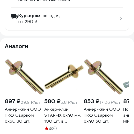
Курьером:
сегодня,
от 290 ₽
Аналоги
897 ₽
580 ₽
853 ₽
871
29.9 ₽/шт
5.8 ₽/шт
17.06 ₽/шт
Анкер-клин ООО
Анкер-клин
Анкер-клин ООО
Пото
ПКФ Сварком
STARFIX 6x40 мм,
ПКФ Сварком
анке
6x60 30 шт
100 шт. в
6x40 50 шт
HIMT
k00013906
картонной
k00002428
6x40
5
(4)
упаковке SM-
AKE