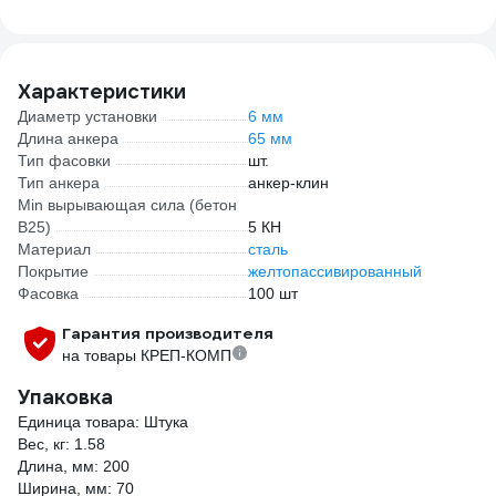
772945
гипс
60х2
15шт.
оцин
Характеристики
AJТ0
Диаметр установки
6 мм
Длина анкера
65 мм
Тип фасовки
шт.
Тип анкера
анкер-клин
Min вырывающая сила (бетон
B25)
5 КН
Материал
сталь
Покрытие
желтопассивированный
Фасовка
100 шт
Гарантия производителя
на товары КРЕП-КОМП
Упаковка
Единица товара: Штука
Вес, кг: 1.58
Длина, мм: 200
Ширина, мм: 70