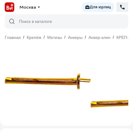
Москва
Для юрлиц
Поиск в каталоге
Главная
/
Крепёж
/
Метизы
/
Анкеры
/
Анкер-клин
/
КРЕП-К