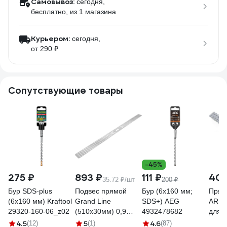
Самовывоз:
сегодня,
бесплатно
, из 1 магазина
Курьером:
сегодня,
от 290 ₽
Сопутствующие товары
-45%
275 ₽
893 ₽
111 ₽
403
35.72 ₽/шт
200 ₽
Бур SDS-plus
Подвес прямой
Бур (6x160 мм;
Прям
(6х160 мм) Kraftool
Grand Line
SDS+) AEG
ARNO
29320-160-06_z02
(510х30мм) 0,9
4932478682
для 
GrandLine (25 штук)
проф
4.5
5
4.6
(12)
(1)
(87)