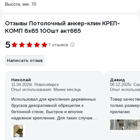
Высота, мм: 70
Отзывы Потолочный анкер-клин КРЕП-
КОМП 6х65 100шт акт665
5
7 отзывов
Написать отзыв
Николай
Давид
11.04.2024
г. Новосибирск
08.12.2025
г. Са
Опыт использования: Менее месяца
Опыт использо
Использовал для крепления деревянных
Товар качеств
брусков декоративной обрешетки к
только размер
бетонной стене, быстрое и вполне
прилагаю
надежное крепление. Для таких случаев
лучше анкеров и дюбелей