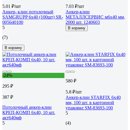
5.01 ₽/шт
7.03 ₽/шт
Анкер- клин потолочный
Анкер-клин
SAMGRUPP 6х40 (100шт) SR-
МЕТАЛЛСЕРВИС м6x40 мм,
005640100
2000 шт. 1240603
5
В корзину
(7)
В корзину
-24%
580 ₽
295 ₽
5.8 ₽/шт
387 ₽
Анкер-клин STARFIX 6x40
мм, 100 шт. в картонной
Потолочный анкер-клин
упаковке SM-83693-100
КРЕП-КОМП 6х40, 10 шт.
5
акт640мф
5
(4)