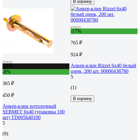
В корзину
-17%
765 ₽
924 ₽
Анкер-клин Rizzel 6x40 белый
-19%
цинк, 200 шт. 00000438780
-8%
5
365 ₽
(1)
450 ₽
В корзину
Анкер-клин потолочный
SEBMET 6х40 (упаковка 100
шт) TD005640100
5
(9)