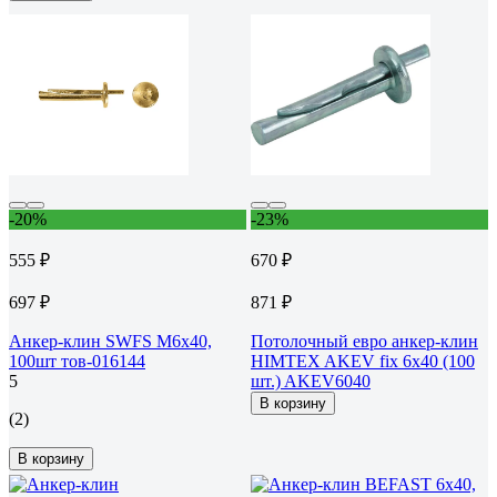
-20%
-23%
555 ₽
670 ₽
697 ₽
871 ₽
Анкер-клин SWFS М6х40,
Потолочный евро анкер-клин
100шт тов-016144
HIMTEX AKEV fix 6x40 (100
5
шт.) AKEV6040
В корзину
(2)
В корзину