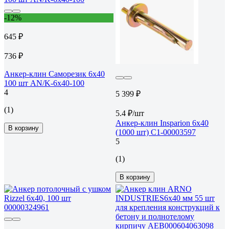
-12%
645 ₽
736 ₽
Анкер-клин Саморезик 6х40
100 шт AN/K-6х40-100
4
5 399 ₽
(1)
5.4 ₽/шт
Анкер-клин Insparion 6х40
В корзину
(1000 шт) С1-00003597
5
(1)
В корзину