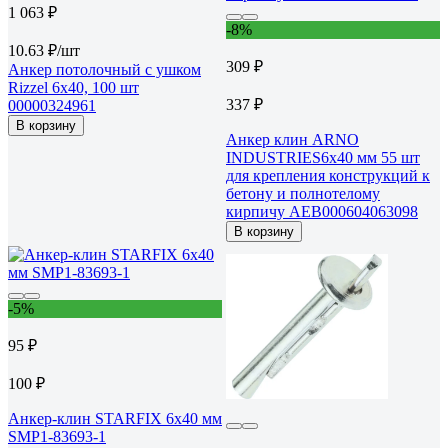
1 063 ₽
-8%
10.63 ₽/шт
309 ₽
Анкер потолочный с ушком
Rizzel 6х40, 100 шт
337 ₽
00000324961
В корзину
Анкер клин ARNO
INDUSTRIES6х40 мм 55 шт
для крепления конструкций к
бетону и полнотелому
кирпичу AEB000604063098
В корзину
-5%
95 ₽
100 ₽
Анкер-клин STARFIX 6x40 мм
SMP1-83693-1