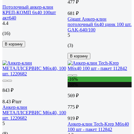
477 ₽
Потолочный анкер-клин
КРЕП-КОМП 6х40 100шт
681 ₽
акт640
Gigant Анкер-клин
4.4
потолочный 6x40 цинк 100 шт.
GAK-640/100
(16)
5
В корзину
(3)
В корзину
-16%
-38%
843 ₽
569 ₽
8.43 ₽/шт
775 ₽
Анкер-клин
МЕТАЛЛСЕРВИС М6x40, 100
шт. 1220682
919 ₽
5
Анкер-клин Tech-Krep М6х40
100 шт - пакет 112842
(8)