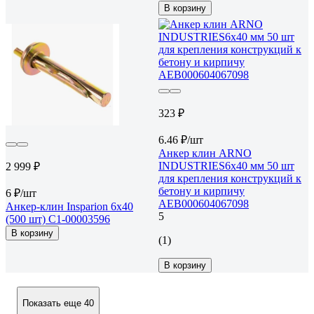
В корзину
323 ₽
6.46 ₽/шт
Анкер клин ARNO
INDUSTRIES6х40 мм 50 шт
2 999 ₽
для крепления конструкций к
бетону и кирпичу
6 ₽/шт
AEB000604067098
Анкер-клин Insparion 6х40
5
(500 шт) С1-00003596
В корзину
(1)
В корзину
Показать еще 40