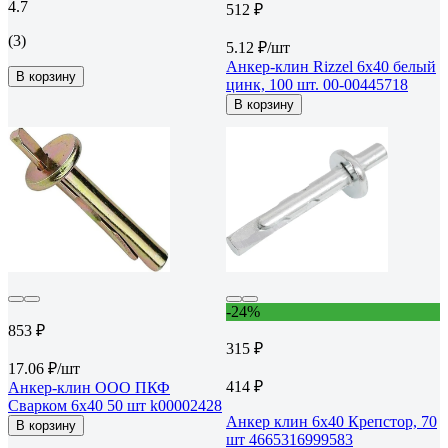
4.7
512 ₽
(3)
5.12 ₽/шт
Анкер-клин Rizzel 6x40 белый
В корзину
цинк, 100 шт. 00-00445718
В корзину
-24%
853 ₽
315 ₽
17.06 ₽/шт
414 ₽
Анкер-клин ООО ПКФ
Сварком 6x40 50 шт k00002428
Анкер клин 6х40 Крепстор, 70
В корзину
шт 4665316999583