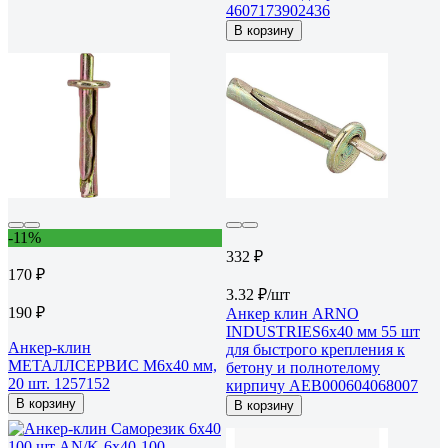
4607173902436
В корзину
-11%
332 ₽
170 ₽
3.32 ₽/шт
190 ₽
Анкер клин ARNO
INDUSTRIES6х40 мм 55 шт
Анкер-клин
для быстрого крепления к
МЕТАЛЛСЕРВИС М6x40 мм,
бетону и полнотелому
20 шт. 1257152
кирпичу AEB000604068007
В корзину
В корзину