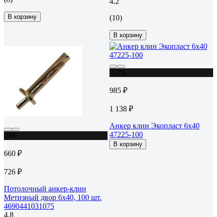
4.2
В корзину
(10)
В корзину
-13%
985 ₽
1 138 ₽
Анкер клин Экопласт 6х40
47225-100
-9%
В корзину
660 ₽
726 ₽
Потолочный анкер-клин
Метизный двор 6х40, 100 шт.
4690441031075
4.8