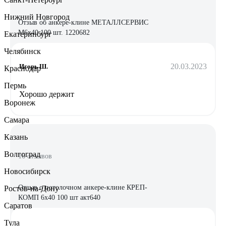
Нижний Новгород
Отзыв об анкере-клине МЕТАЛЛСЕРВИС
М6x40 100 шт. 1220682
Екатеринбург
Челябинск
20.03.2023
Игорь Ш.
Краснодар
Пермь
Хорошо держит
Воронеж
Самара
Казань
Волгоград
16 отзывов
Новосибирск
Отзыв о потолочном анкере-клине КРЕП-
Ростов-на-Дону
КОМП 6х40 100 шт акт640
Саратов
Тула