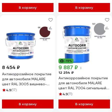
АСАВТКР2004М2000
АСАВТКР8017М2000
В корзину
В корзину
-19%
9 887 ₽
8 454 ₽
12 254 ₽
Антикоррозийное покрытие
Антикоррозийное покрытие
для автомобиля MALARE
для автомобиля MALARE
цвет RAL 3005 вишнево-
цвет RAL 7004 сигнальный
бордовый, матовая, 12,5 кг
4.9
(17)
серый, матовая, 20 кг
АСАВТКР3005М1250
4.9
(11)
АСАВТКР7004М2000
В корзину
В корзину