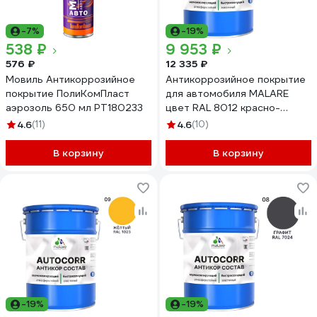
-7%
-19%
538 ₽
9 953 ₽
576 ₽
12 335 ₽
Мовиль Антикоррозийное
Антикоррозийное покрытие
покрытие ПолиКомПласт
для автомобиля MALARE
аэрозоль 650 мл РТ180233
цвет RAL 8012 красно-
коричневый, матовая, 20 кг
4.6
(11)
4.6
(10)
АСАВТКР8012М2000
В корзину
В корзину
-19%
-19%