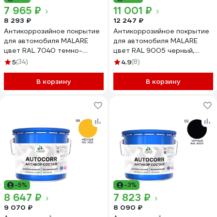
7 965 ₽
11 001 ₽
8 293 ₽
12 247 ₽
Антикоррозийное покрытие
Антикоррозийное покрытие
для автомобиля MALARE
для автомобиля MALARE
цвет RAL 7040 темно-
цвет RAL 9005 черный,
серый, матовая, 12,5 кг
матовая, 20 кг
5
(34)
4.9
(8)
АСАВТКР7040М1250
АСАВТКР9005М2000
В корзину
В корзину
-5%
-3%
8 647 ₽
7 823 ₽
9 070 ₽
8 090 ₽