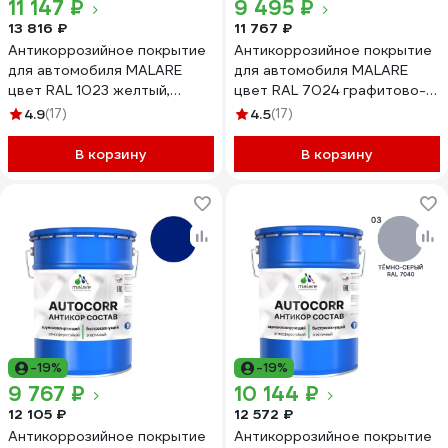
11 147 ₽
9 495 ₽
13 816 ₽
11 767 ₽
Антикоррозийное покрытие
Антикоррозийное покрытие
для автомобиля MALARE
для автомобиля MALARE
цвет RAL 1023 желтый,
цвет RAL 7024 графитово-
матовая, 20 кг
серый, матовая, 20 кг
4.9
(17)
4.5
(17)
АСАВТКР1023М2000
АСАВТКР7024М2000
В корзину
В корзину
-19%
-19%
9 767 ₽
10 144 ₽
12 105 ₽
12 572 ₽
Антикоррозийное покрытие
Антикоррозийное покрытие