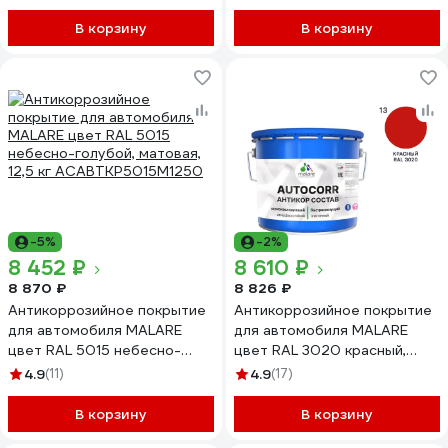
АСАВТКР5005М1250
АСАВТКР7024М1250
В корзину
В корзину
-5%
-2%
8 452 ₽
8 610 ₽
8 870 ₽
8 826 ₽
Антикоррозийное покрытие
Антикоррозийное покрытие
для автомобиля MALARE
для автомобиля MALARE
цвет RAL 5015 небесно-
цвет RAL 3020 красный,
голубой, матовая, 12,5 кг
матовая, 12,5 кг
4.9
(11)
4.9
(17)
АСАВТКР5015М1250
АСАВТКР3020М1250
В корзину
В корзину