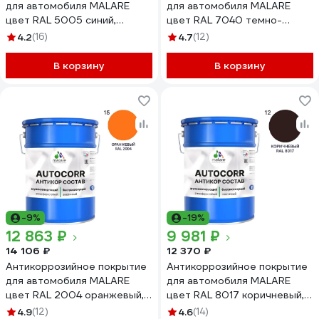
для автомобиля MALARE
для автомобиля MALARE
цвет RAL 5005 синий,
цвет RAL 7040 темно-
матовая, 20 кг
серый, матовая, 20 кг
4.2
(16)
4.7
(12)
АСАВТКР5005М2000
АСАВТКР7040М2000
В корзину
В корзину
-9%
-19%
12 863 ₽
9 981 ₽
14 106 ₽
12 370 ₽
Антикоррозийное покрытие
Антикоррозийное покрытие
для автомобиля MALARE
для автомобиля MALARE
цвет RAL 2004 оранжевый,
цвет RAL 8017 коричневый,
матовая, 20 кг
матовая, 20 кг
4.9
(12)
4.6
(14)