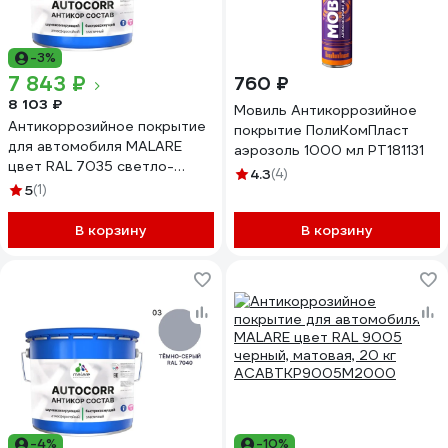
-3%
7 843 ₽
760 ₽
8 103 ₽
Мовиль Антикоррозийное
Антикоррозийное покрытие
покрытие ПолиКомПласт
для автомобиля MALARE
аэрозоль 1000 мл РТ181131
цвет RAL 7035 светло-
4.3
(4)
серый, матовая, 12,5 кг
5
(1)
АСАВТКР7035М1250
В корзину
В корзину
-4%
-10%