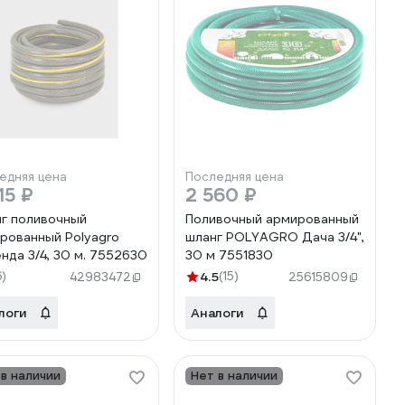
едняя цена
Последняя цена
15 ₽
2 560 ₽
г поливочный
Поливочный армированный
рованный Polyagro
шланг POLYAGRO Дача 3/4",
нда 3/4, 30 м. 7552630
30 м 7551830
6)
4.5
(15)
42983472
25615809
логи
Аналоги
 в наличии
Нет в наличии