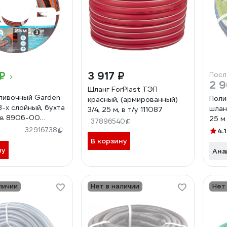
₽
3 917 ₽
Посл
2 9
Шланг ForPlast ТЭП
ливочный Garden
Поли
красный, (армированный)
 3-х слойный, бухта
шлан
3/4, 25 м, в т/у 111087
ов 8906-00
25 м
37896540
338906
462
32916738
4.1
В корзину
ну
Ана
личии
Нет в наличии
Нет