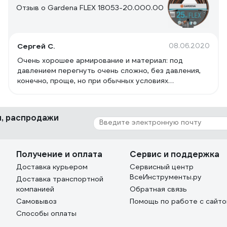
Отзыв о Gardena FLEX 18053-20.000.00
Сергей С.
08.06.2020
Очень хорошее армирование и материал: под
давлением перегнуть очень сложно, без давления,
конечно, проще, но при обычных условиях
эксплуатации маловероятно (на фотографиях
сравнение со шлангами Gardena Basic (рыжего
цвета) и Classic (серо-синего цвета), перегиб
ки, распродажи
осуществляется на пустых шлангах). Не теряет
эластичности со временем (есть защита от
ультрафиолета). Допускает замораживание
(морозоустойчивость). Однако воду на зиму всё же
Получение и оплата
Сервис и поддержка
лучше сливать (хотя бы сбрасывать давление),
Доставка курьером
Сервисный центр
чтобы не допустить повреждения соединений.
ВсеИнструменты.ру
Доставка транспортной
Хорошо заметен в траве (правда, похуже, чем
компанией
Обратная связь
Gardena Basic, который практически весь рыжий, но
Самовывоз
Помощь по работе с сайт
гораздо лучше, чем Classic). Имеется насечка на
внешних стенках для лучшего удержания
Способы оплаты
соединений. Заявлена очень большая долговечность