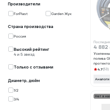
Производители
ForPlast
Garden Жук
Страна производства
Россия
Последня
4 882
Высокий рейтинг
Усиленны
4 и 5 звезд
полива G
протектор
Только с отзывами
20 м Б00
4.7
(53)
Аналоги
Диаметр, дюйм
1/2
Нет в на
3/4