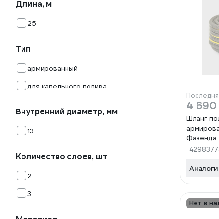
Длина, м
25
Тип
армированный
для капельного полива
Последня
4 690
Внутренний диаметр, мм
Шланг по
армиров
13
Фазенда 3
7552650
4298377
Количество слоев, шт
Аналоги
2
3
Нет в на