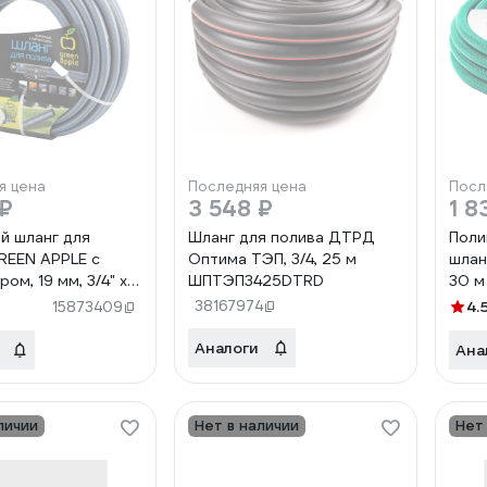
я цена
Последняя цена
Посл
 ₽
3 548 ₽
1 8
й шланг для
Шланг для полива ДТРД
Поли
REEN APPLE с
Оптима ТЭП, 3/4, 25 м
шлан
ом, 19 мм, 3/4" х
ШПТЭП3425DTRD
30 м
32831
38167974
4.
15873409
Аналоги
Ана
личии
Нет в наличии
Нет