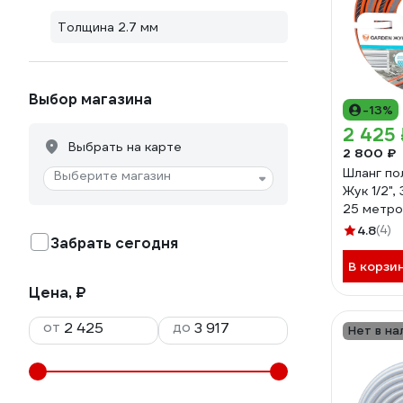
Толщина 2.7 мм
Выбор магазина
-13%
2 425 
Выбрать на карте
2 800 ₽
Шланг по
Выберите магазин
Жук 1/2",
25 метр
4630035
4.8
(4)
Забрать сегодня
В корзи
Цена, ₽
от
до
Нет в на