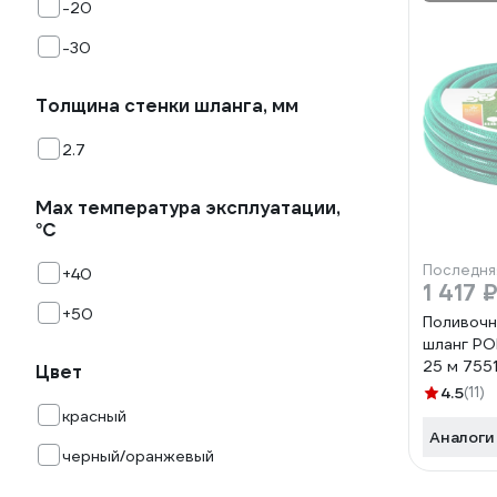
-20
-30
Толщина стенки шланга, мм
2.7
Мах температура эксплуатации,
°С
Последня
+40
1 417 
+50
Поливочн
шланг PO
25 м 755
Цвет
4.5
(11)
красный
Аналоги
черный/оранжевый