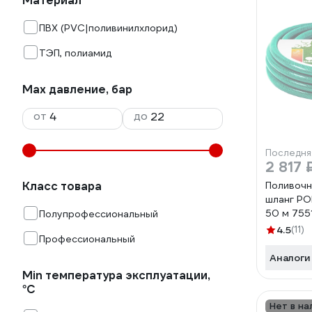
Материал
ПВХ (PVC|поливинилхлорид)
ТЭП, полиамид
Max давление, бар
от
до
Последня
2 817 
Класс товара
Поливочн
шланг PO
50 м 755
Полупрофессиональный
4.5
(11)
Профессиональный
Аналоги
Min температура эксплуатации,
°С
Нет в на