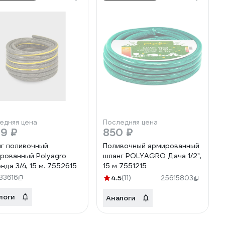
едняя цена
Последняя цена
19 ₽
850 ₽
г поливочный
Поливочный армированный
рованный Polyagro
шланг POLYAGRO Дача 1/2",
нда 3/4, 15 м. 7552615
15 м 7551215
83616
4.5
(11)
25615803
логи
Аналоги