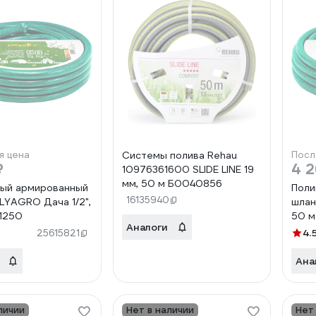
я цена
Системы полива Rehau
Посл
₽
4 2
10976361600 SLIDE LINE 19
мм, 50 м Б0040856
ый армированный
Поли
16135940
LYAGRO Дача 1/2",
шлан
1250
50 м
Аналоги
4.
25615821
Ана
личии
Нет в наличии
Нет