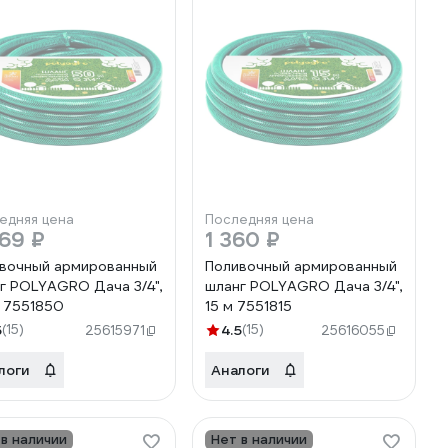
едняя цена
Последняя цена
69 ₽
1 360 ₽
вочный армированный
Поливочный армированный
г POLYAGRO Дача 3/4",
шланг POLYAGRO Дача 3/4",
 7551850
15 м 7551815
5
(15)
4.5
(15)
25615971
25616055
логи
Аналоги
 в наличии
Нет в наличии