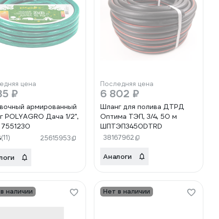
едняя цена
Последняя цена
35 ₽
6 802 ₽
вочный армированный
Шланг для полива ДТРД
г POLYAGRO Дача 1/2",
Оптима ТЭП, 3/4, 50 м
 7551230
ШПТЭП3450DTRD
5
(11)
38167962
25615953
Аналоги
логи
 в наличии
Нет в наличии