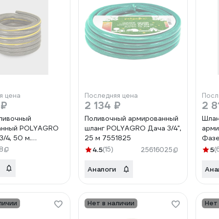
я цена
Последняя цена
Посл
 ₽
2 134 ₽
2 8
ливочный
Поливочный армированный
Шлан
анный POLYAGRO
шланг POLYAGRO Дача 3/4",
арми
/4, 50 м.
25 м 7551825
Фазе
8
4.5
(15)
5
(
25616025
Аналоги
Ана
личии
Нет в наличии
Нет