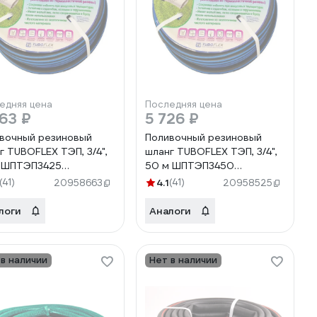
едняя цена
Последняя цена
63 ₽
5 726 ₽
вочный резиновый
Поливочный резиновый
г TUBOFLEX ТЭП, 3/4",
шланг TUBOFLEX ТЭП, 3/4",
 ШПТЭП3425
50 м ШПТЭП3450
0759667826
4620759667833
(41)
4.1
(41)
20958663
20958525
логи
Аналоги
 в наличии
Нет в наличии