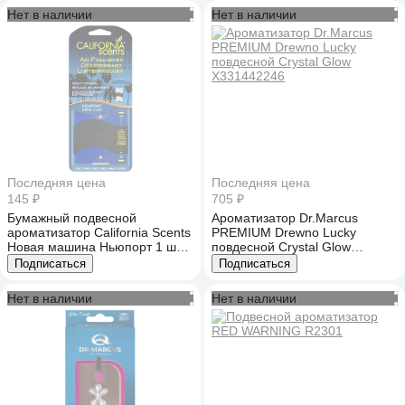
Нет в наличии
Нет в наличии
Последняя цена
Последняя цена
145 ₽
705 ₽
Бумажный подвесной
Ароматизатор Dr.Marcus
ароматизатор California Scents
PREMIUM Drewno Lucky
Новая машина Ньюпорт 1 шт
повдесной Crystal Glow
E301639700
X331442246
Подписаться
Подписаться
Нет в наличии
Нет в наличии