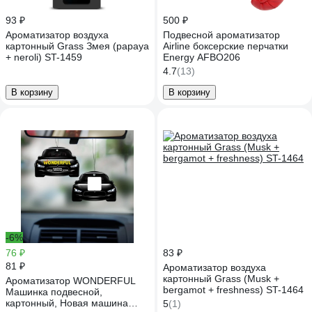
93 ₽
500 ₽
Ароматизатор воздуха
Подвесной ароматизатор
картонный Grass Змея (papaya
Airline боксерские перчатки
+ neroli) ST-1459
Energy AFBO206
4.7
(13)
В корзину
В корзину
-6%
76 ₽
83 ₽
81 ₽
Ароматизатор воздуха
картонный Grass (Musk +
Ароматизатор WONDERFUL
bergamot + freshness) ST-1464
Машинка подвесной,
картонный, Новая машина
5
(1)