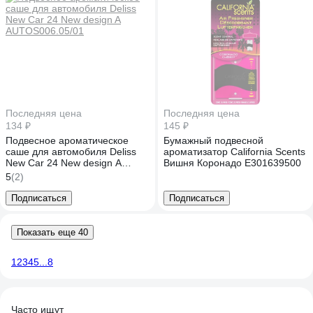
Последняя цена
Последняя цена
134 ₽
145 ₽
Подвесное ароматическое
Бумажный подвесной
саше для автомобиля Deliss
ароматизатор California Scents
New Car 24 New design A
Вишня Коронадо E301639500
AUTOS006.05/01
5
(2)
Подписаться
Подписаться
Показать еще 40
1
2
3
4
5
...
8
Часто ищут