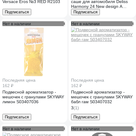
Versace Eros №3 RED R2103
саше для автомобиля Deliss
Harmony 24 New design A
AUTOS006.04/01
Подписаться
Подписаться
Нет в наличии
Нет в наличии
Последняя цена
Последняя цена
162 ₽
162 ₽
Подвесной ароматизатор -
Подвесной ароматизатор -
мешочек с гранулами SKYWAY
мешочек с гранулами SKYWAY
лимон S03407036
бабл гам S03407032
3
(1)
Подписаться
Подписаться
Нет в наличии
Нет в наличии