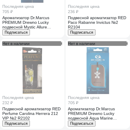
Последняя цена
Последняя цена
705 ₽
236 ₽
Ароматизатор Dr.Marcus
Подвесной ароматизатор RED
PREMIUM Drewno Lucky
Paco Rabanne Invictus №2
подвесной Mystic Allure
R2104
X393627246
Подписаться
Подписаться
Нет в наличии
Нет в наличии
Последняя цена
Последняя цена
232 ₽
705 ₽
Подвесной ароматизатор RED
Ароматизатор Dr.Marcus
Perfume Carolina Herrera 212
PREMIUM Drewno Lucky
VIP №2 R2102
подвесной Aqua Marine
X362222464
Подписаться
Подписаться