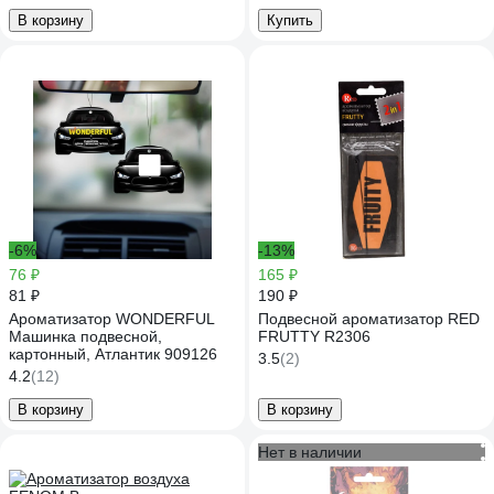
909125
В корзину
Купить
-6%
-13%
76 ₽
165 ₽
81 ₽
190 ₽
Ароматизатор WONDERFUL
Подвесной ароматизатор RED
Машинка подвесной,
FRUTTY R2306
картонный, Атлантик 909126
3.5
(2)
4.2
(12)
В корзину
В корзину
Нет в наличии