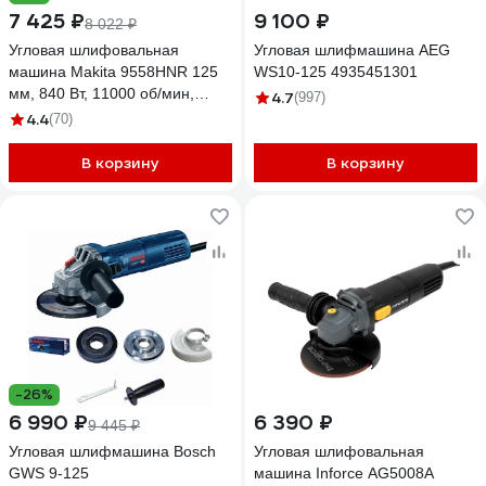
7 425 ₽
9 100 ₽
8 022 ₽
Угловая шлифовальная
Угловая шлифмашина AEG
машина Makita 9558HNR 125
WS10-125 4935451301
мм, 840 Вт, 11000 об/мин,
4.7
(997)
плавный пуск, функция
4.4
(70)
антирестарта
В корзину
В корзину
-26%
6 990 ₽
6 390 ₽
9 445 ₽
Угловая шлифмашина Bosch
Угловая шлифовальная
GWS 9-125
машина Inforce AG5008A