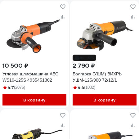
до -6%
10 500 ₽
2 790 ₽
Угловая шлифмашина AEG
Болгарка (УШМ) ВИХРЬ
WS10-125S 4935451302
УШМ-125/900 72/12/1
4.7
4.4
(2076)
(1032)
В корзину
В корзину