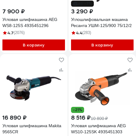
до -7%
7 900 ₽
3 290 ₽
Угловая шлифмашина AEG
Углошлифовальная машина
WS8-125S 4935451296
Ресанта УШМ-125/900 75/12/2
4.7
4.4
(2076)
(283)
В корзину
В корзину
-21%
16 890 ₽
8 516 ₽
10 800 ₽
Угловая шлифмашина Makita
Угловая шлифмашина AEG
9565CR
WS10-125SK 4935451303