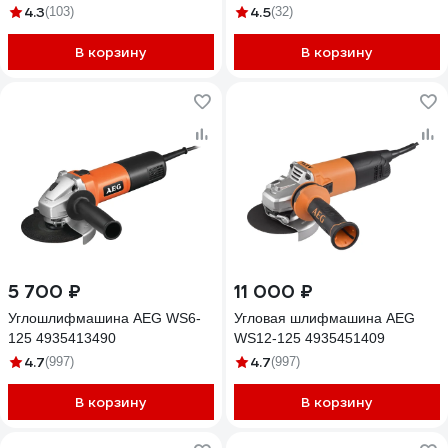
4.3
4.5
(103)
(32)
В корзину
В корзину
5 700 ₽
11 000 ₽
Углошлифмашина AEG WS6-
Угловая шлифмашина AEG
125 4935413490
WS12-125 4935451409
4.7
4.7
(997)
(997)
В корзину
В корзину