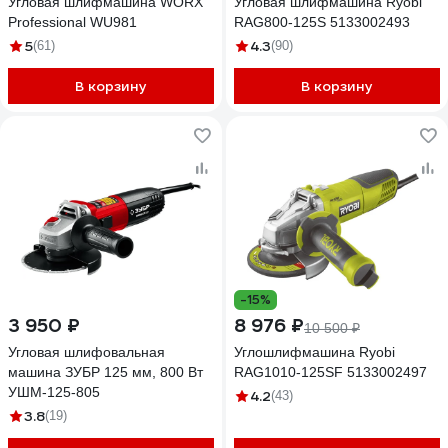
Угловая шлифмашина WORX
Угловая шлифмашина Ryobi
Professional WU981
RAG800-125S 5133002493
5
4.3
(61)
(90)
В корзину
В корзину
-15%
3 950 ₽
8 976 ₽
10 500 ₽
Угловая шлифовальная
Углошлифмашина Ryobi
машина ЗУБР 125 мм, 800 Вт
RAG1010-125SF 5133002497
УШМ-125-805
4.2
(43)
3.8
(19)