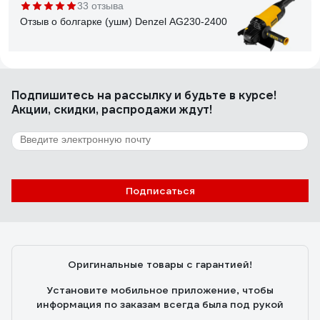
33 отзыва
Отзыв о болгарке (ушм) Denzel AG230-2400
Шагинуров Урал
24.12.2021
Подпишитесь
на рассылку
и будьте в курсе!
Мощь
Акции, скидки, распродажи ждут!
203 отзыва
Отзыв об ушм (болгарке) Sturm AG95141P
Подписаться
Алексей
12.08.2019
Очень удобная
Оригинальные товары с гарантией!
Установите мобильное приложение, чтобы
информация по заказам всегда была под рукой