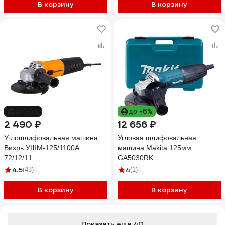
В корзину
В корзину
до -5%
до -6%
2 490 ₽
12 656 ₽
Углошлифовальная машина
Угловая шлифовальная
Вихрь УШМ-125/1100А
машина Makita 125мм
72/12/11
GA5030RK
4.5
4
(43)
(1)
В корзину
В корзину
Показать еще 40