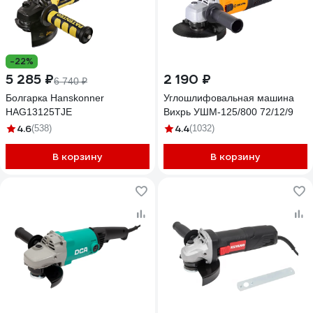
-22%
5 285 ₽
2 190 ₽
6 740 ₽
Болгарка Hanskonner
Углошлифовальная машина
HAG13125TJE
Вихрь УШМ-125/800 72/12/9
4.6
4.4
(538)
(1032)
В корзину
В корзину