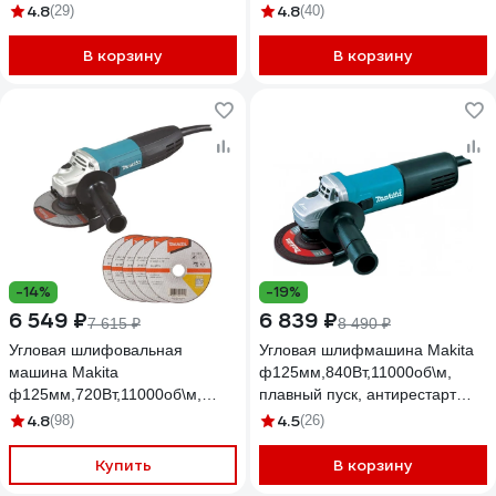
4.8
4.8
(29)
(40)
В корзину
В корзину
-14%
-19%
6 549 ₽
6 839 ₽
7 615 ₽
8 490 ₽
Угловая шлифовальная
Угловая шлифмашина Makita
машина Makita
ф125мм,840Вт,11000об\м,
ф125мм,720Вт,11000об\м,
плавный пуск, антирестарт
плавный пуск, антирестарт
1.8кг 9558HNRZ
4.8
4.5
(98)
(26)
1.4кг,кор. GA5030RX9
Купить
В корзину