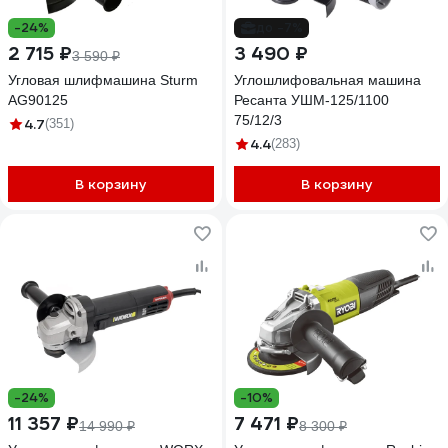
-24%
до -7%
2 715 ₽
3 490 ₽
3 590 ₽
Угловая шлифмашина Sturm
Углошлифовальная машина
AG90125
Ресанта УШМ-125/1100
75/12/3
4.7
(351)
4.4
(283)
В корзину
В корзину
-24%
-10%
11 357 ₽
7 471 ₽
14 990 ₽
8 300 ₽