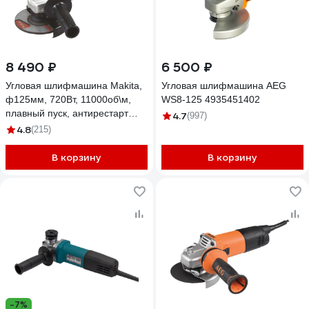
8 490 ₽
6 500 ₽
Угловая шлифмашина Makita,
Угловая шлифмашина AEG
ф125мм, 720Вт, 11000об\м,
WS8-125 4935451402
плавный пуск, антирестарт
4.7
(997)
2,7кг,кор. GA5030R
4.8
(215)
В корзину
В корзину
-7%