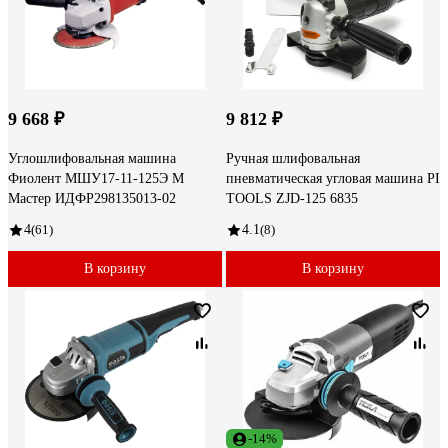
9 668 ₽
9 812 ₽
Углошлифовальная машина
Ручная шлифовальная
Фиолент МШУ17-11-125Э М
пневматическая угловая машина PI
Мастер ИДФР298135013-02
TOOLS ZJD-125 6835
4
(61)
4.1
(8)
В корзину
В корзину
-14%