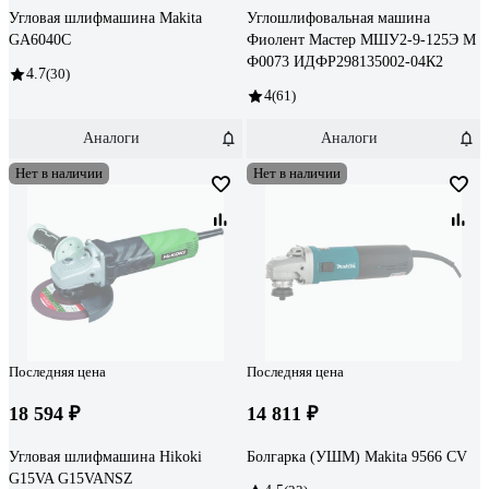
Угловая шлифмашина Makita
Углошлифовальная машина
GA6040C
Фиолент Мастер МШУ2-9-125Э М
Ф0073 ИДФР298135002-04К2
4.7
(30)
4
(61)
Аналоги
Аналоги
Нет в наличии
Нет в наличии
Последняя цена
Последняя цена
18 594 ₽
14 811 ₽
Угловая шлифмашина Hikoki
Болгарка (УШМ) Makita 9566 CV
G15VA G15VANSZ