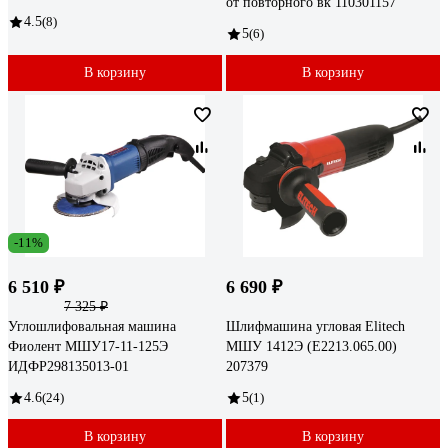
от повторного вк 110301157
4.5
(8)
5
(6)
В корзину
В корзину
-11%
6 510 ₽
6 690 ₽
7 325 ₽
Углошлифовальная машина
Шлифмашина угловая Elitech
Фиолент МШУ17-11-125Э
МШУ 1412Э (E2213.065.00)
ИДФР298135013-01
207379
4.6
(24)
5
(1)
В корзину
В корзину