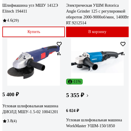
Шлифмашина угл МШУ 1412Э
Электрическая УШМ Rotorica
Elitech 194411
Angle Grinder 125 с регулировкой
оборотов 2000-9000об/мин, 1400Вт
4.6
(29)
RT.9212514
Купить
В корзину
-11%
5 400 ₽
5 355 ₽
Угловая шлифовальная машина
6 024 ₽
ДИОЛД МШУ-1.5-02 10041201
Угловая шлифовальная машина
3.8
(4)
WorkMaster УШМ-150/1850