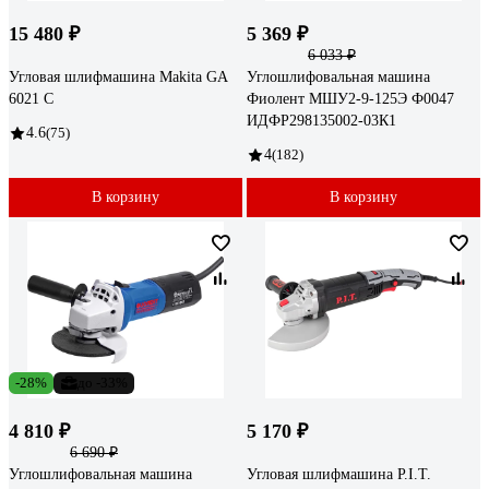
15 480 ₽
5 369 ₽
6 033 ₽
Угловая шлифмашина Makita GA
Углошлифовальная машина
6021 C
Фиолент МШУ2-9-125Э Ф0047
ИДФР298135002-03К1
4.6
(75)
4
(182)
В корзину
В корзину
-28%
до -33%
4 810 ₽
5 170 ₽
6 690 ₽
Углошлифовальная машина
Угловая шлифмашина P.I.T.