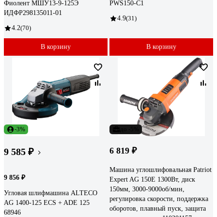
Фиолент МШУ13-9-125Э
PWS150-C1
ИДФР298135011-01
4.9
(31)
4.2
(70)
В корзину
В корзину
-3%
до -5%
6 819 ₽
9 585 ₽
Машина углошлифовальная Patriot
9 856 ₽
Expert AG 150E 1300Вт, диск
150мм, 3000-9000об/мин,
Угловая шлифмашина ALTECO
регулировка скорости, поддержка
AG 1400-125 ECS + ADE 125
оборотов, плавный пуск, защита
68946