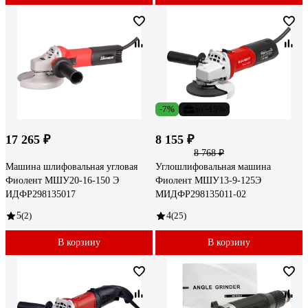
-7%
до -15%
17 265 ₽
8 155 ₽
8 768 ₽
Машина шлифовальная угловая
Углошлифовальная машина
Фиолент МШУ20-16-150 Э
Фиолент МШУ13-9-125Э
ИДФР298135017
МИДФР298135011-02
5
(2)
4
(25)
В корзину
В корзину