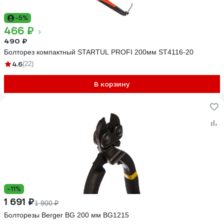
-5%
466 ₽
490 ₽
Болторез компактный STARTUL PROFI 200мм ST4116-20
4.6
(22)
В корзину
-11%
1 691 ₽
1 900 ₽
Болторезы Berger BG 200 мм BG1215