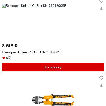
8 618 ₽
Болторез Knipex CoBolt KN-7101200SB
5
(3)
В корзину