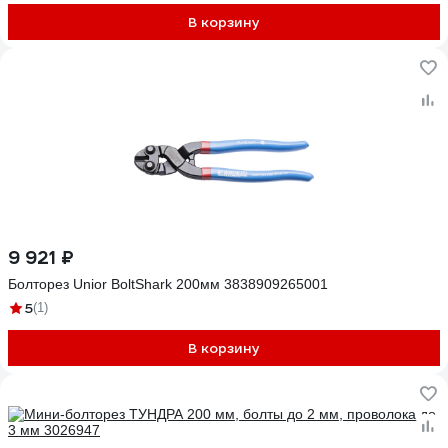
В корзину
9 921 ₽
Болторез Unior BoltShark 200мм 3838909265001
5
(1)
В корзину