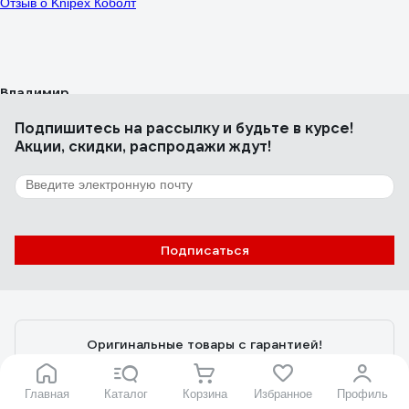
Отзыв о Knipex Коболт
Владимир
16.10.2018
Отличный инструмент, кусают всё.
Подпишитесь
на рассылку
и будьте в курсе!
Акции, скидки, распродажи ждут!
12 отзывов
Отзыв о КВТ БР-450
Подписаться
Николай
13.07.2018
Длина 450 мм, при этом заявлено, что режет пруток 8 мм. Похоже,
что изготовлены в РФ на заводе (Калуга). В паспорте приведена
вся номенклатура аналогичных изделий этого завода. В продаже
Оригинальные товары с гарантией!
есть лезвия для этого болтореза. Лезвия хорошего качества,
закалены. По сравнению с другими недорогими брендами - более
Установите мобильное приложение, чтобы
качественный инструмент.
Главная
Каталог
Корзина
Избранное
Профиль
информация по заказам всегда была под рукой