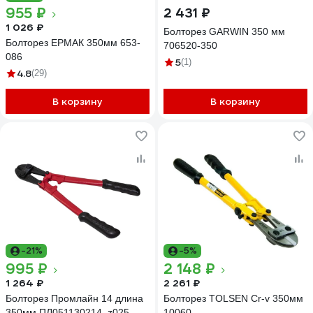
955 ₽
2 431 ₽
1 026 ₽
Болторез GARWIN 350 мм
Болторез ЕРМАК 350мм 653-
706520-350
086
5
(1)
4.8
(29)
В корзину
В корзину
-21%
-5%
995 ₽
2 148 ₽
1 264 ₽
2 261 ₽
Болторез Промлайн 14 длина
Болторез TOLSEN Cr-v 350мм
350мм ПЛ051130214_z025
10060