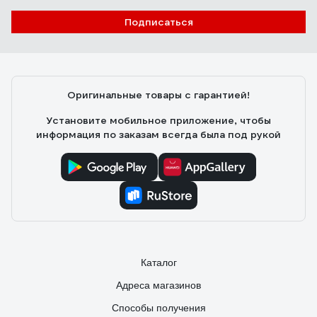
Николай
13.07.2018
Подписаться
Длина 450 мм, при этом заявлено, что режет пруток 8 мм.
Похоже, что изготовлены в РФ на заводе (Калуга). В
паспорте приведена вся номенклатура аналогичных
изделий этого завода. В продаже есть лезвия для этого
Оригинальные товары с гарантией!
болтореза. Лезвия хорошего качества, закалены. По
сравнению с другими недорогими брендами - более
Установите мобильное приложение, чтобы
качественный инструмент.
информация по заказам всегда была под рукой
Каталог
Адреса магазинов
Способы получения