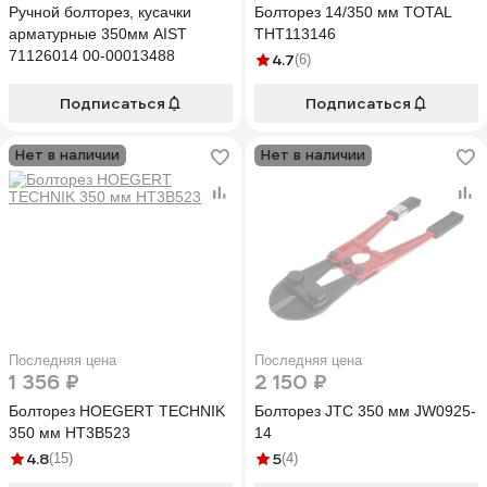
Ручной болторез, кусачки
Болторез 14/350 мм TOTAL
арматурные 350мм AIST
THT113146
71126014 00-00013488
4.7
(6)
Подписаться
Подписаться
Нет в наличии
Нет в наличии
Последняя цена
Последняя цена
1 356 ₽
2 150 ₽
Болторез HOEGERT TECHNIK
Болторез JTC 350 мм JW0925-
350 мм HT3B523
14
4.8
5
(15)
(4)