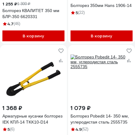
1 255 ₽
1 300 ₽
Болторез 350мм Hans 1906-14
Болторез КВАЛИТЕТ 350 мм
5
(22)
БЛР-350 6620331
4.7
(46)
В корзину
В корзину
1 368 ₽
1 079 ₽
Арматурные кусачки болторез
Болторез Pobedit 14- 350 мм,
IEK КПЛ-14 TKK10-D14
углеродистая сталь 2555735
5
4.9
(6)
(52)