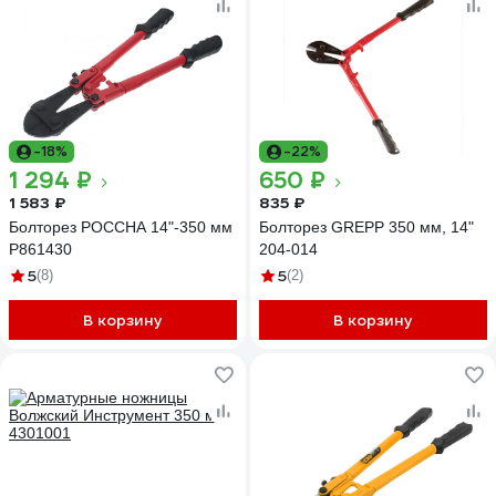
-18%
-22%
1 294 ₽
650 ₽
1 583 ₽
835 ₽
Болторез РОССНА 14"-350 мм
Болторез GREPP 350 мм, 14"
Р861430
204-014
5
5
(8)
(2)
В корзину
В корзину