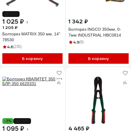
-15%
1 025 ₽
1 342 ₽
1 205 ₽
Болторез INGCO 350мм, 0-
Болторез MATRIX 350 мм, 14"
7мм INDUSTRIAL HBC0814
78530
4.9
(8)
4.6
(235)
В корзину
В корзину
-3%
-16%
1 095 ₽
4 465 ₽