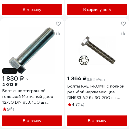
В корзину
В корзину по 5
-9%
1 830 ₽
1 364 ₽
6.82 ₽/шт
2 013 ₽
Болты КРЕП-КОМП с полной
Болт с шестигранной
резьбой нержавеющие
головкой Метизный двор
DIN933 А2 6х 30 200 шт
12x30 DIN 933, 100 шт.
бпн630
(12)
4.7
4607159065308
(5)
5
В корзину
В корзину