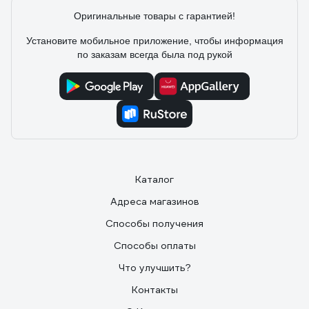
Оригинальные товары с гарантией!
Хорошие латунные болты. Настоящая латунь, не
крашеная. Отпиливал - внутри тоже латунь, в
Установите мобильное приложение, чтобы информация
доказательство прикладываю фото. Использовал в
по заказам всегда была под рукой
сварочной клемме.
Каталог
Адреса магазинов
Способы получения
Способы оплаты
Что улучшить?
Контакты