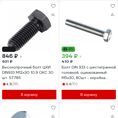
-9%
-4%
846 ₽
394 ₽
931 ₽
410 ₽
Высокопрочный болт ЦКИ
Болт DIN 933 с шестигранной
DIN933 М12х30 10.9 ОКС 30
головкой, оцинкованный
шт. 57785
М5х30, 80шт - коробка
Tech-Krep 105197
(38)
(10)
4.9
4.4
В корзину
В корзину