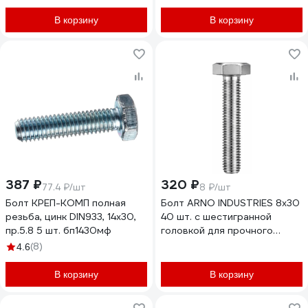
В корзину
В корзину
387 ₽
320 ₽
77.4 ₽/шт
8 ₽/шт
Болт КРЕП-КОМП полная
Болт ARNO INDUSTRIES 8х30
резьба, цинк DIN933, 14х30,
40 шт. с шестигранной
пр.5.8 5 шт. бп1430мф
головкой для прочного
соединения металлических
(8)
4.6
конструкций DIN 933 класс
прочности 10.9
В корзину
В корзину
оцинкованный
A02400803032023