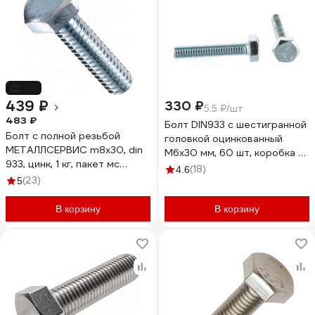
-9%
439 ₽
330 ₽
5.5 ₽/шт
483 ₽
Болт DIN933 с шестигранной
Болт с полной резьбой
головкой оцинкованный
МЕТАЛЛСЕРВИС m8x30, din
М6x30 мм, 60 шт, коробка с
933, цинк, 1 кг, пакет мс
окном Tech-Kr Zitar 105203
(18)
4.6
1245605
(23)
5
В корзину
В корзину