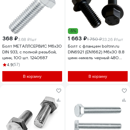
-5%
368 ₽
1 663 ₽
1 750 ₽
3.68 ₽/шт
33.26 ₽/шт
Болт МЕТАЛЛСЕРВИС М6x30
Болт с фланцем boltnn.ru
DIN 933, с полной резьбой,
DIN6921 (EN1662) М6x30 8.8
цинк, 100 шт. 1240687
цинк-никель черный 480
часов без насечки 50 шт
(57)
4.9
4687206324640
В корзину
В корзину