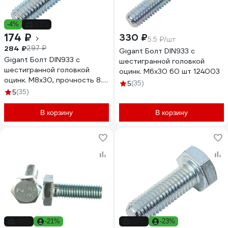
-4%
-41%
174 ₽
330 ₽
5.5 ₽/шт
284 ₽
297 ₽
Gigant Болт DIN933 с
Gigant Болт DIN933 с
шестигранной головкой
шестигранной головкой
оцинк. М6x30 60 шт 124003
оцинк. М8x30, прочность 8.8,
(35)
5
30 шт 124013
(35)
5
В корзину
В корзину
-39%
-21%
-39%
-23%