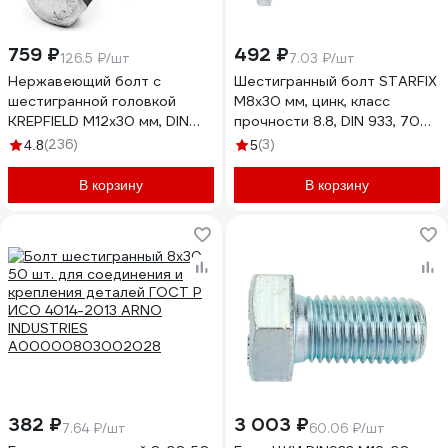
759 ₽
492 ₽
126.5 ₽/шт
7.03 ₽/шт
Нержавеющий болт с
Шестигранный болт STARFIX
шестигранной головкой
М8x30 мм, цинк, класс
KREPFIELD M12x30 мм, DIN
прочности 8.8, DIN 933, 70
933, А2, полная резьба, 6 шт.
шт. SMC1-72597-70
(236)
(3)
4.8
5
933А2БОЛТ12Х30-6
В корзину
В корзину
382 ₽
3 003 ₽
7.64 ₽/шт
60.06 ₽/шт