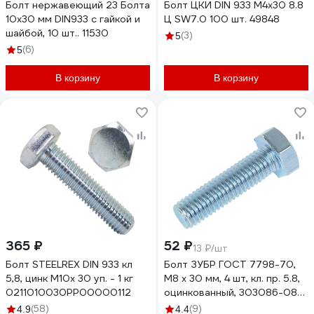
Болт нержавеющий 23 Болта
Болт ЦКИ DIN 933 М4x30 8.8
10x30 мм DIN933 с гайкой и
Ц SW7.0 100 шт. 49848
шайбой, 10 шт.. 11530
(3)
5
(6)
5
В корзину
В корзину
365 ₽
52 ₽
13 ₽/шт
Болт STEELREX DIN 933 кл
Болт ЗУБР ГОСТ 7798-70,
5,8, цинк М10х 30 уп. - 1 кг
M8 x 30 мм, 4 шт, кл. пр. 5.8,
0211010030PP00000112
оцинкованный, 303086-08-
030
(58)
(9)
4.9
4.4