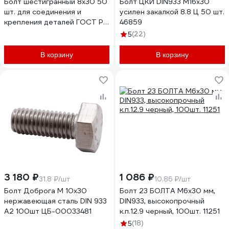
Болт шестигранный 8х30 50
Болт ЦКИ DIN933 М16х30
шт. для соединения и
усилен закалкой 8.8 Ц 50 шт.
крепления деталей ГОСТ Р
46859
ИСО 4014-2013 ARNO
(22)
5
INDUSTRIES
A00000803002028
В корзину
В корзину
3 180 ₽
1 086 ₽
31.8 ₽/шт
10.86 ₽/шт
Болт Доброга М 10x30
Болт 23 БОЛТА М6x30 мм,
нержавеющая сталь DIN 933
DIN933, высокопрочный
A2 100шт ЦБ-00033481
к.п.12.9 черный, 100шт. 11251
(18)
5