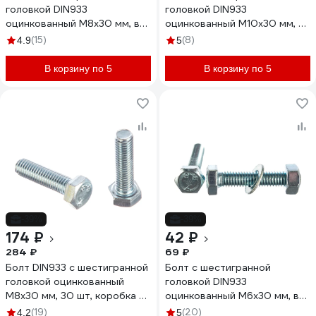
головкой DIN933
головкой DIN933
оцинкованный М8x30 мм, в
оцинкованный М10x30 мм, в
комплекте с гайкой и
комплекте с гайкой и
(15)
(8)
4.9
5
шайбой, 4 шт в пакете Zitar
шайбой, 2 шт в пакете Zitar
112722
114054
В корзину по 5
В корзину по 5
-39%
-39%
174 ₽
42 ₽
284 ₽
69 ₽
Болт DIN933 с шестигранной
Болт с шестигранной
головкой оцинкованный
головкой DIN933
М8x30 мм, 30 шт, коробка с
оцинкованный М6x30 мм, в
окном Tech-Kr Zitar 105209
комплекте с гайкой и
(19)
(20)
4.2
5