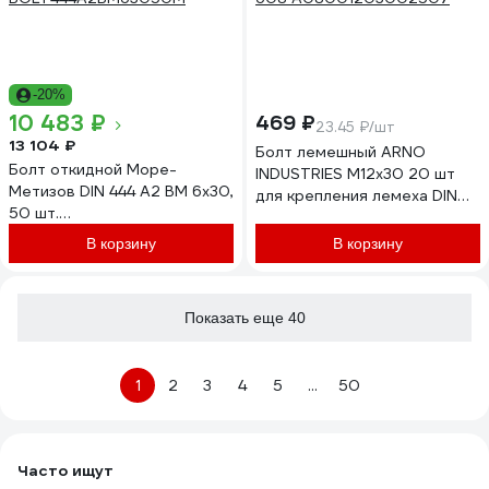
-20%
10 483 ₽
469 ₽
23.45 ₽/шт
13 104 ₽
Болт лемешный ARNO
Болт откидной Море-
INDUSTRIES М12х30 20 шт
Метизов DIN 444 А2 BM 6x30,
для крепления лемеха DIN
50 шт.
608 A08001203002507
BOLT444А2BM63050M
В корзину
В корзину
Показать еще 40
1
2
3
4
5
...
50
Часто ищут