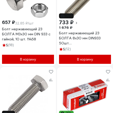
-56%
733 ₽
657 ₽
32.85 ₽/шт
1 676 ₽
Болт нержавеющий 23
Болт нержавеющий 23
БОЛТА М3x30 мм DIN 933 с
БОЛТА 8x30 мм DIN933
гайкой, 10 шт. 11458
50шт
(18)
5
АС1300803092G07ф50
(12)
5
В корзину
В корзину