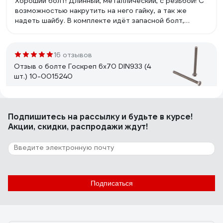
Хороший болт! Длинный, металлический, с резьбой! С
возможностью накрутить на него гайку, а так же
надеть шайбу. В комплекте идёт запасной болт,
который можно положить на что-нибудь или на кого-
нибудь! ))
16 отзывов
Отзыв о болте Госкреп 6х70 DIN933 (4
шт.) 10-0015240
Василий
11.10.2022
Подпишитесь
на рассылку
и будьте в курсе!
Хорошее качество болта с высокой прочностью,
Акции, скидки, распродажи ждут!
универсальный , из нержавеющей стали. Подходит для
всех видов крепёжных соединений.
1 отзыв
Отзыв о Болт латунный 23 Болта 8x35
Подписаться
DIN933,10 шт. ОФ005585
Александр П.
25.09.2024