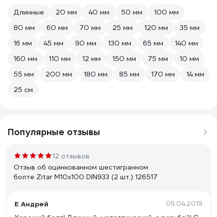
Длинные
20 мм
40 мм
50 мм
100 мм
80 мм
60 мм
70 мм
25 мм
120 мм
35 мм
16 мм
45 мм
90 мм
130 мм
65 мм
140 мм
160 мм
110 мм
12 мм
150 мм
75 мм
10 мм
55 мм
200 мм
180 мм
85 мм
170 мм
14 мм
25 см
Популярные отзывы
12 отзывов
Отзыв об оцинкованном шестигранном
болте Zitar М10х100 DIN933 (2 шт.) 126517
Е Андрей
09.04.2019