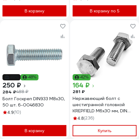
шайбой, 8 шт в пакете Zitar
114051
В корзину
В корзину по 5
-49%
-48%
-42%
250 ₽
164 ₽
281 ₽
284 ₽
488 ₽
Нержавеющий болт с
Болт Госкреп DIN933 М8х30,
шестигранной головкой
50 шт. 6-0046830
KREPFIELD M6x30 мм, DIN
(10)
4.9
933, А2, полная резьба, 10
(236)
4.8
шт. 933А2БОЛТ6Х30-10
В корзину
Купить