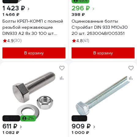
-3%
-26%
1 423 ₽
296 ₽
1 466 ₽
398 ₽
Болты КРЕП-КОМП с полной
Оцинкованные болты
резьбой нержавеющие
Стройбат DIN 933 М10х30
DIN933 А2 8х 30 100 шт
20 шт. 2630048/005351
бпн830
(30)
(41)
4.9
4.8
В корзину
В корзину
-44%
-2%
-9%
611 ₽
909 ₽
1 082 ₽
1 000 ₽