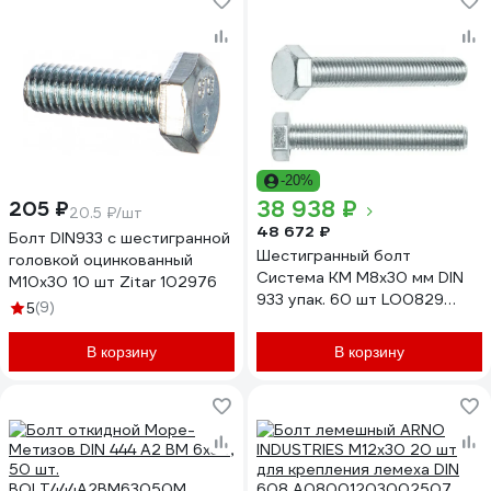
-20%
38 938 ₽
205 ₽
20.5 ₽/шт
48 672 ₽
Болт DIN933 с шестигранной
Шестигранный болт
головкой оцинкованный
Система КМ М8x30 мм DIN
М10x30 10 шт Zitar 102976
933 упак. 60 шт LO0829
(9)
5
BT8-30
В корзину
В корзину