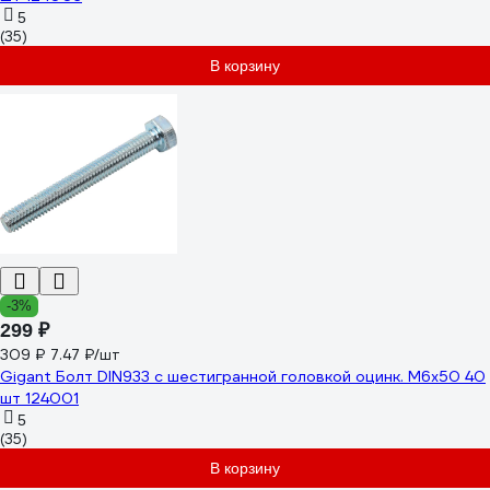
5
(35)
В корзину
-3%
299 ₽
309 ₽
7.47 ₽/шт
Gigant Болт DIN933 с шестигранной головкой оцинк. М6x50 40
шт 124001
5
(35)
В корзину