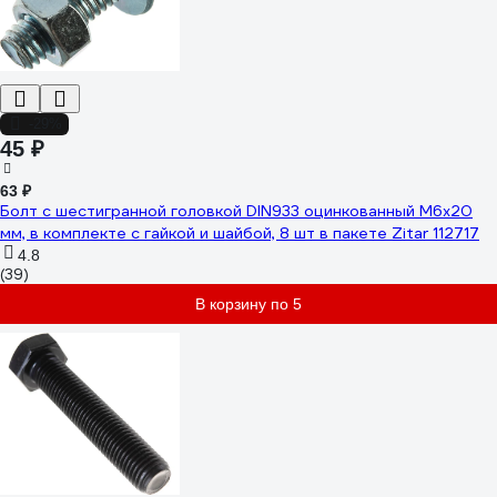
-29%
45 ₽
63 ₽
Болт с шестигранной головкой DIN933 оцинкованный М6x20
мм, в комплекте с гайкой и шайбой, 8 шт в пакете Zitar 112717
4.8
(39)
В корзину по 5