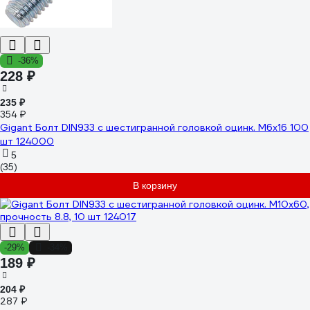
-36%
228 ₽
235 ₽
354 ₽
Gigant Болт DIN933 с шестигранной головкой оцинк. М6x16 100
шт 124000
5
(35)
В корзину
-29%
-34%
189 ₽
204 ₽
287 ₽