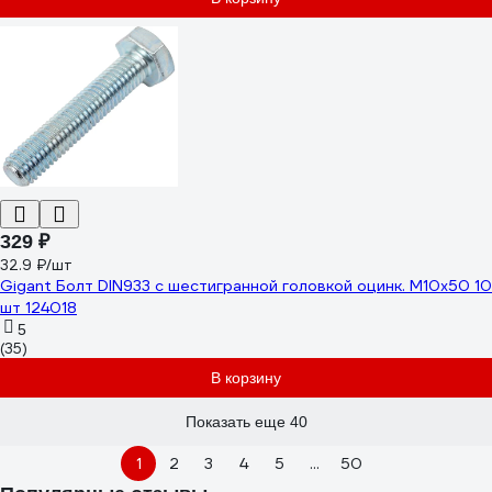
329 ₽
32.9 ₽/шт
Gigant Болт DIN933 с шестигранной головкой оцинк. М10x50 10
шт 124018
5
(35)
В корзину
Показать еще 40
1
2
3
4
5
...
50