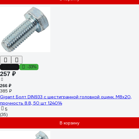
-33%
-33%
257 ₽
266 ₽
385 ₽
Gigant Болт DIN933 с шестигранной головкой оцинк. М8x20,
прочность 8.8, 50 шт 124014
5
(35)
В корзину