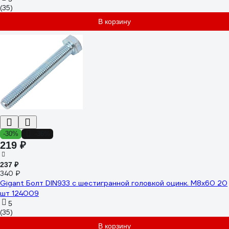
(35)
В корзину
-30%
-36%
219 ₽
237 ₽
340 ₽
Gigant Болт DIN933 с шестигранной головкой оцинк. М8x60 20
шт 124009
5
(35)
В корзину