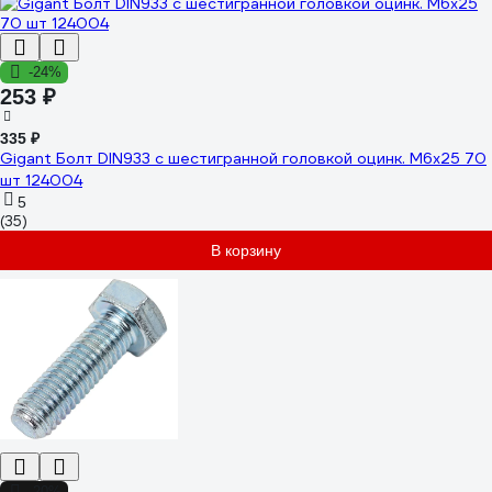
-24%
253 ₽
335 ₽
Gigant Болт DIN933 с шестигранной головкой оцинк. М6x25 70
шт 124004
5
(35)
В корзину
-20%