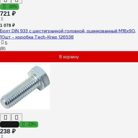
-33%
721 ₽
1 078 ₽
Болт DIN 933 с шестигранной головкой, оцинкованный М16х90,
10шт - коробка Tech-Krep 126538
5
(8)
В корзину
-39%
-23%
238 ₽