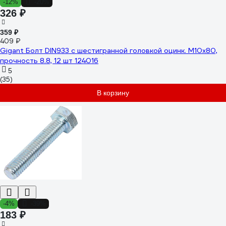
-12%
-20%
326 ₽
359 ₽
409 ₽
Gigant Болт DIN933 с шестигранной головкой оцинк. М10x80,
прочность 8.8, 12 шт 124016
5
(35)
В корзину
-4%
-39%
183 ₽