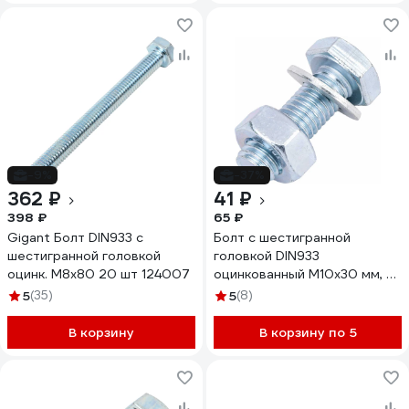
-9%
-37%
362 ₽
41 ₽
398 ₽
65 ₽
Gigant Болт DIN933 с
Болт с шестигранной
шестигранной головкой
головкой DIN933
оцинк. М8x80 20 шт 124007
оцинкованный М10x30 мм, в
комплекте с гайкой и
5
(35)
5
(8)
шайбой, 2 шт в пакете Zitar
114054
В корзину
В корзину по 5