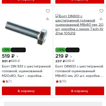
-5%
-24%
-12%
-18%
519 ₽
219 ₽
651 ₽
237 ₽
686 ₽
268 ₽
Болт DIN 933 с шестигранной
Болт DIN933 с шестигранной
головкой, оцинкованный
головкой оцинкованный
М20х80, 5шт - коробка
М8x60 мм, 20 шт, коробка с
Tech-Krep 126544
окном Tech-Kr Zitar 105212
5
(7)
5
(16)
В корзину
В корзину