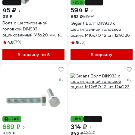
-29%
-29%
-35%
45 ₽
594 ₽
63 ₽
653 ₽
919 ₽
Болт с шестигранной
Gigant Болт DIN933 с
головкой DIN933
шестигранной головкой
оцинкованный М6x20 мм, в
оцинк. М16x70 12 шт 124026
комплекте с гайкой и
4.8
(39)
5
(35)
шайбой, 8 шт в пакете Zitar
112717
В корзину по 5
В корзину
-24%
-18%
-25%
689 ₽
314 ₽
905 ₽
345 ₽
420 ₽