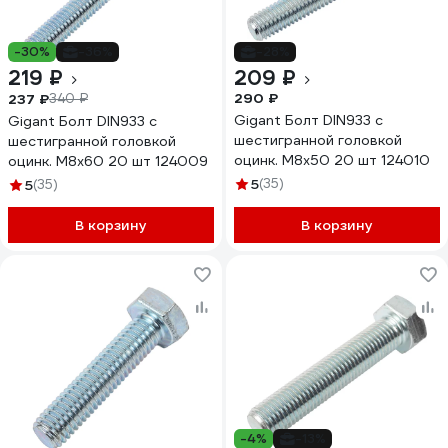
-30%
-36%
-28%
219 ₽
209 ₽
290 ₽
237 ₽
340 ₽
Gigant Болт DIN933 с
Gigant Болт DIN933 с
шестигранной головкой
шестигранной головкой
оцинк. М8x50 20 шт 124010
оцинк. М8x60 20 шт 124009
5
(35)
5
(35)
В корзину
В корзину
-4%
-13%