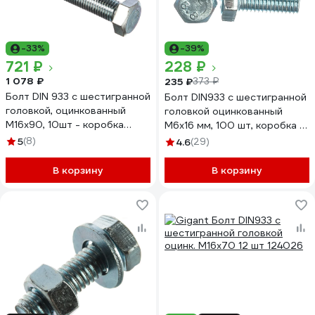
-33%
-39%
721 ₽
228 ₽
1 078 ₽
235 ₽
373 ₽
Болт DIN 933 с шестигранной
Болт DIN933 с шестигранной
головкой, оцинкованный
головкой оцинкованный
М16х90, 10шт - коробка
М6x16 мм, 100 шт, коробка с
Tech-Krep 126538
окном Tech-K Zitar 105200
5
(8)
4.6
(29)
В корзину
В корзину