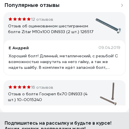
Популярные отзывы
12 отзывов
Отзыв об оцинкованном шестигранном
болте Zitar М10х100 DIN933 (2 шт.) 126517
Е Андрей
09.04.2019
Хороший болт! Длинный, металлический, с резьбой! С
возможностью накрутить на него гайку, а так же
надеть шайбу. В комплекте идёт запасной болт,
который можно положить на что-нибудь или на кого-
нибудь! ))
16 отзывов
Отзыв о болте Госкреп 6х70 DIN933 (4
шт.) 10-0015240
Василий
11.10.2022
Подпишитесь
на рассылку
и будьте в курсе!
Хорошее качество болта с высокой прочностью,
Акции, скидки, распродажи ждут!