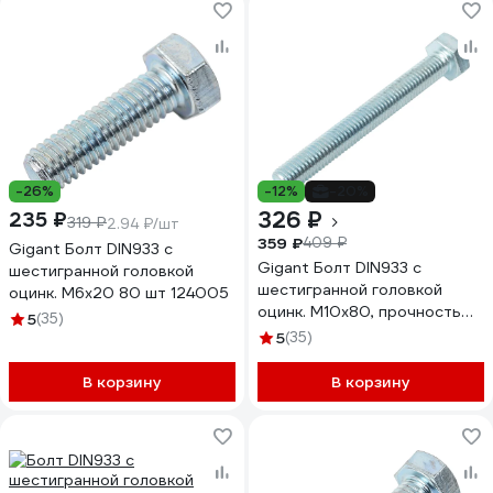
-26%
-12%
-20%
326 ₽
235 ₽
319 ₽
2.94 ₽/шт
359 ₽
409 ₽
Gigant Болт DIN933 с
Gigant Болт DIN933 с
шестигранной головкой
шестигранной головкой
оцинк. М6x20 80 шт 124005
оцинк. М10x80, прочность
5
(35)
8.8, 12 шт 124016
5
(35)
В корзину
В корзину