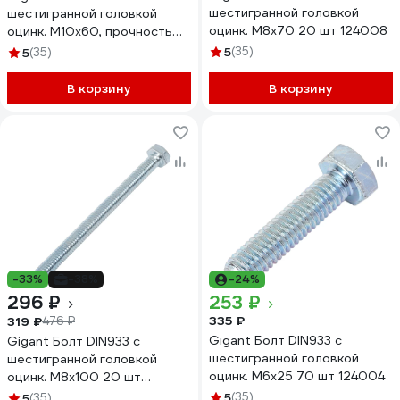
шестигранной головкой
шестигранной головкой
оцинк. М8x70 20 шт 124008
оцинк. М10x60, прочность
8.8, 10 шт 124017
5
(35)
5
(35)
В корзину
В корзину
-33%
-38%
-24%
296 ₽
253 ₽
335 ₽
319 ₽
476 ₽
Gigant Болт DIN933 с
Gigant Болт DIN933 с
шестигранной головкой
шестигранной головкой
оцинк. М6x25 70 шт 124004
оцинк. М8x100 20 шт
124006
5
(35)
5
(35)