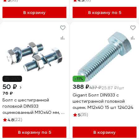
5
4.9
шайбой, 4 шт в пакете Zitar
112722
В корзину
В корзину по 5
-34%
-11%
50 ₽
388 ₽
437 ₽
25.87 ₽/шт
76 ₽
Gigant Болт DIN933 с
Болт с шестигранной
шестигранной головкой
головкой DIN933
оцинк. М12x40 15 шт 124024
оцинкованный М10x40 мм, в
5
(35)
комплекте с гайкой и
4.8
(22)
шайбой, 2 шт в пакете Zitar
114055
В корзину по 5
В корзину