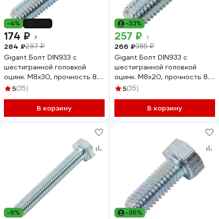
-4%
-41%
-33%
174 ₽
257 ₽
284 ₽
266 ₽
297 ₽
385 ₽
Gigant Болт DIN933 с
Gigant Болт DIN933 с
шестигранной головкой
шестигранной головкой
оцинк. М8x30, прочность 8.8,
оцинк. М8x20, прочность 8.8,
30 шт 124013
50 шт 124014
5
(35)
5
(35)
В корзину
В корзину
-6%
-36%