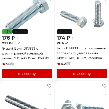
-13%
-44%
-39%
176 ₽
174 ₽
284 ₽
271 ₽
312 ₽
Болт DIN933 с шестигранной
Gigant Болт DIN933 с
головкой оцинкованный
шестигранной головкой
М8x30 мм, 30 шт, коробка с
оцинк. М10x40 15 шт 124019
окном Tech-Kr Zitar 105209
4.2
(19)
5
(35)
В корзину
В корзину