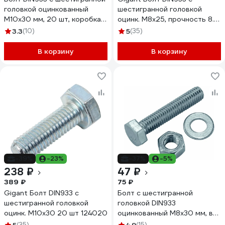
головкой оцинкованный
шестигранной головкой
М10x30 мм, 20 шт, коробка с
оцинк. М8x25, прочность 8.8,
окном Zitar 105215
40 шт 124015
3.3
(10)
5
(35)
В корзину
В корзину
-39%
-23%
-37%
-5%
238 ₽
47 ₽
389 ₽
75 ₽
Gigant Болт DIN933 с
Болт с шестигранной
шестигранной головкой
головкой DIN933
оцинк. М10x30 20 шт 124020
оцинкованный М8x30 мм, в
комплекте с гайкой и
(35)
(15)