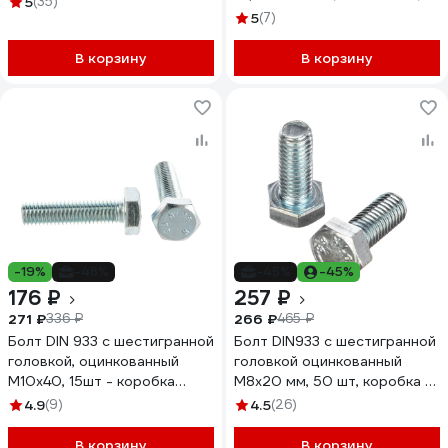
5
(35)
шт в коробке с окном Zitar
5
(7)
126536
В корзину
В корзину
-19%
-48%
-45%
-45%
176 ₽
257 ₽
271 ₽
266 ₽
336 ₽
465 ₽
Болт DIN 933 с шестигранной
Болт DIN933 с шестигранной
головкой, оцинкованный
головкой оцинкованный
М10х40, 15шт - коробка
М8x20 мм, 50 шт, коробка с
Tech-Krep 105216
окном Zitar 105207
4.9
(9)
4.5
(26)
В корзину
В корзину