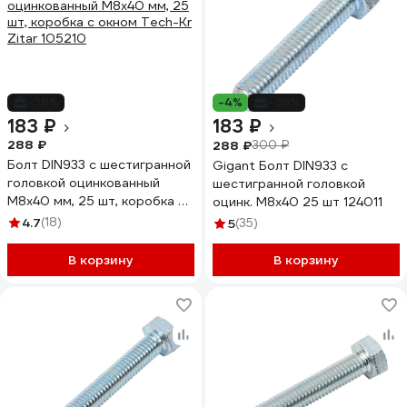
-36%
-4%
-39%
183 ₽
183 ₽
288 ₽
288 ₽
300 ₽
Болт DIN933 с шестигранной
Gigant Болт DIN933 с
головкой оцинкованный
шестигранной головкой
М8x40 мм, 25 шт, коробка с
оцинк. М8x40 25 шт 124011
окном Tech-Kr Zitar 105210
4.7
(18)
5
(35)
В корзину
В корзину