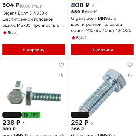
808 ₽
504 ₽
10.08 ₽/шт
889 ₽
930 ₽
Gigant Болт DIN933 с
Gigant Болт DIN933 с
шестигранной головкой
шестигранной головкой
оцинк. М8х35, прочность 8.8,
оцинк. М16x80 10 шт 124025
50 шт 124012
5
(35)
5
(35)
В корзину
В корзину
-39%
-23%
-31%
238 ₽
252 ₽
389 ₽
366 ₽
Болт DIN933 с шестигранной
Gigant Болт DIN933 с