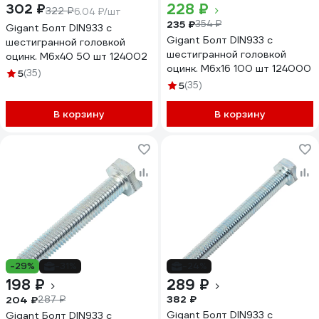
228 ₽
302 ₽
322 ₽
6.04 ₽/шт
235 ₽
354 ₽
Gigant Болт DIN933 с
Gigant Болт DIN933 с
шестигранной головкой
шестигранной головкой
оцинк. М6x40 50 шт 124002
оцинк. М6x16 100 шт 124000
5
(35)
5
(35)
В корзину
В корзину
-29%
-31%
-24%
198 ₽
289 ₽
382 ₽
204 ₽
287 ₽
Gigant Болт DIN933 с
Gigant Болт DIN933 с