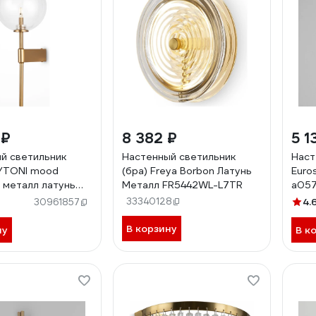
 ₽
8 382 ₽
5 1
й светильник
Настенный светильник
Наст
YTONI mood
(бра) Freya Borbon Латунь
Euro
 металл латунь
Металл FR5442WL-L7TR
a05
L-01BS
33340128
4.
30961857
В корзину
ну
В к