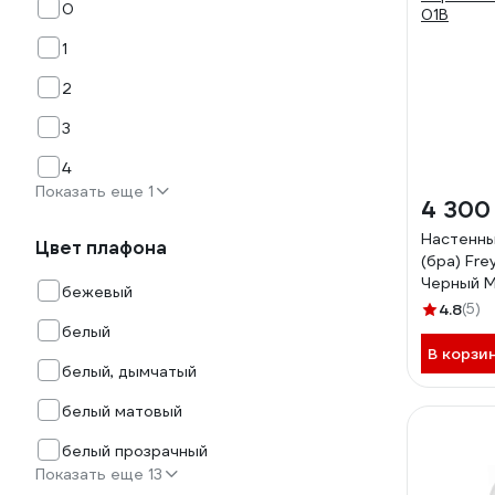
0
1
2
3
4
Показать еще 1
4 300
Настенны
Цвет плафона
(бра) Fr
Черный 
бежевый
01B
4.8
(5)
белый
В корзи
белый, дымчатый
белый матовый
белый прозрачный
Показать еще 13