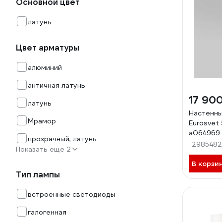
Основной цвет
латунь
Цвет арматуры
алюминий
античная латунь
17 90
латунь
Настенны
Мрамор
Eurosvet
a064969
прозрачный, латунь
298548
Показать еще 2
В корзи
Тип лампы
встроенные светодиоды
галогенная