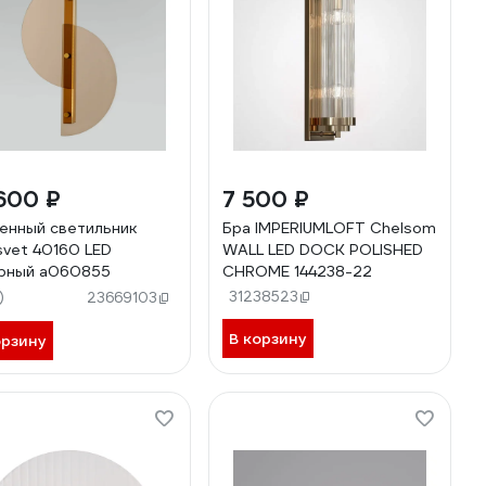
600 ₽
7 500 ₽
енный светильник
Бра IMPERIUMLOFT Chelsom
svet 40160 LED
WALL LED DOCK POLISHED
рный a060855
CHROME 144238-22
)
31238523
23669103
В корзину
орзину