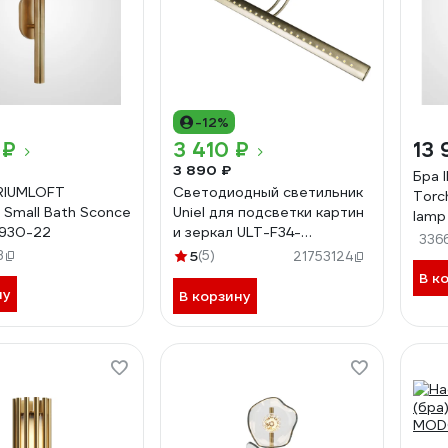
-12%
 ₽
3 410 ₽
13 
3 890 ₽
Бра 
RIUMLOFT
Светодиодный светильник
Torc
 Small Bath Sconce
Uniel для подсветки картин
lamp
2930-22
и зеркал ULT-F34-
336
7W/4000K IP20 ANTIQUE
3
5
(5)
21753124
BRASS UL-00006904
В к
ну
В корзину