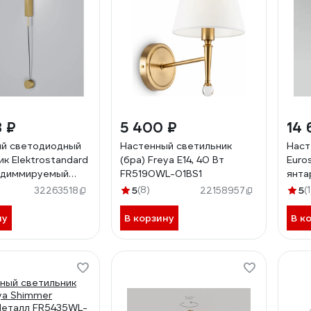
8 ₽
5 400 ₽
14 
й светодиодный
Настенный светильник
Наст
ик Elektrostandard
(бра) Freya E14, 40 Вт
Euro
 диммируемый
FR5190WL-01BS1
янта
D латунь a066405
5
(8)
5
(1
32263518
22158957
ну
В корзину
В к