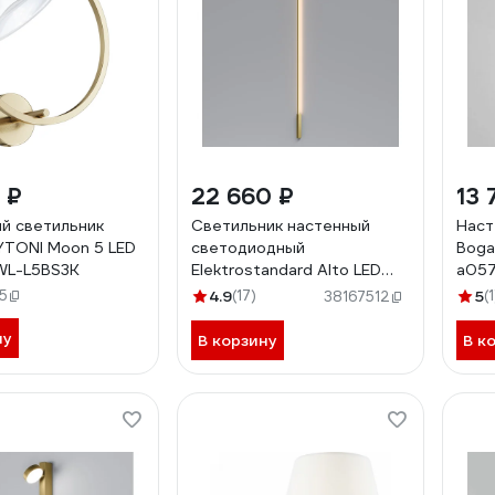
 ₽
22 660 ₽
13 
й светильник
Светильник настенный
Наст
YTONI Moon 5 LED
светодиодный
Boga
L-L5BS3K
Elektrostandard Alto LED
a05
3000K латунь a069823
5
4.9
(17)
5
(1
38167512
ну
В корзину
В к