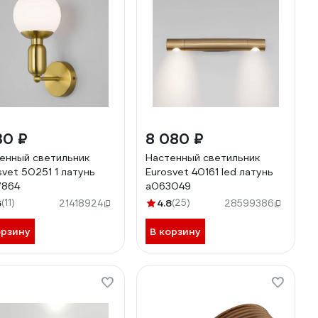
30 ₽
8 080 ₽
енный светильник
Настенный светильник
svet 50251 1 латунь
Eurosvet 40161 led латунь
7864
a063049
6
(11)
4.8
(25)
21418924
28599386
орзину
В корзину