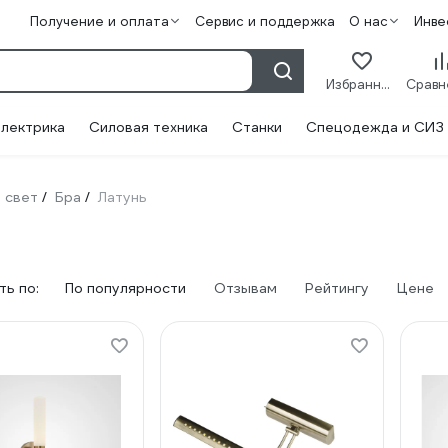
Получение и оплата
Сервис и поддержка
О нас
Инве
Избранное
лектрика
Силовая техника
Станки
Спецодежда и СИЗ
 свет
Бра
Латунь
/
/
ь по:
По популярности
Отзывам
Рейтингу
Цене