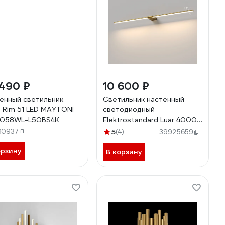
 490 ₽
10 600 ₽
енный светильник
Светильник настенный
) Rim 51 LED MAYTONI
светодиодный
058WL-L50BS4K
Elektrostandard Luar 4000K
40153/LE a070988
60937
5
(4)
39925659
орзину
В корзину