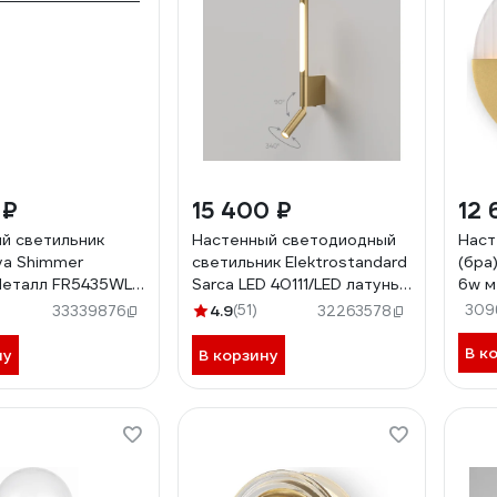
 ₽
15 400 ₽
12 
й светильник
Настенный светодиодный
Наст
eya Shimmer
светильник Elektrostandard
(бра
Металл FR5435WL-
Sarca LED 40111/LED латунь
6w м
a066400
MOD
4.9
(51)
309
33339876
32263578
В к
ну
В корзину