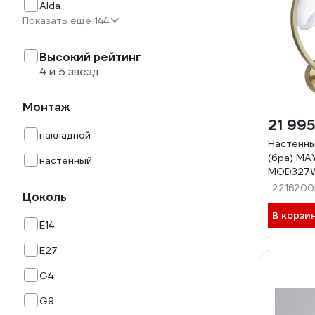
Alda
Показать еще 144
Высокий рейтинг
4 и 5 звезд
Монтаж
21 995
накладной
Настенны
(бра) MA
настенный
MOD327W
2216200
Цоколь
В корзи
E14
E27
G4
G9