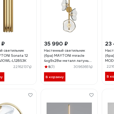
 ₽
35 990 ₽
23
й светильник
Настенный светильник
Наст
YTONI Sonata 12
(бра) MAYTONI miracle
(бра
410WL-L12BS3K
4хg9x28w металл латунь
MOD
MOD207WL-04BS
5
(3)
221
22162137
30963651
В к
ну
В корзину