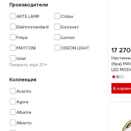
Производители
ARTE LAMP
Citilux
Elektrostandard
Eurosvet
Freya
Lumion
MAYTONI
ODEON LIGHT
17 270
Настенны
Uniel
(бра) MA
Показать еще 21
LED MOD
5
(2)
Коллекция
В корзи
Acento
Agora
Albatre
Alberto