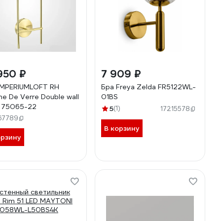
950 ₽
7 909 ₽
IMPERIUMLOFT RH
Бра Freya Zelda FR5122WL-
he De Verre Double wall
01BS
 75065-22
5
(1)
17215578
67789
В корзину
орзину