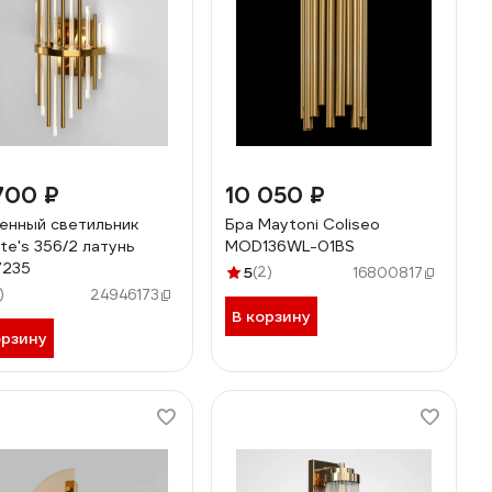
700 ₽
10 050 ₽
енный светильник
Бра Maytoni Coliseo
te's 356/2 латунь
MOD136WL-01BS
7235
5
(2)
16800817
)
24946173
В корзину
орзину