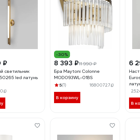
-30%
0 ₽
8 393 ₽
6 2
11 990 ₽
й светильник
Бра Maytoni Colonne
Наст
 50265 led латунь
MOD093WL-01BS
Euro
лату
5
(1)
16800727
20
252
В корзину
ну
В к