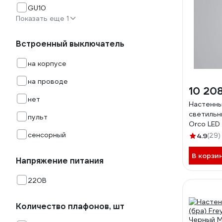
GU10
Показать еще 1
Встроенный выключатель
на корпусе
на проводе
10 20
нет
Настенны
светильн
пульт
Orco LED
40112/LE
сенсорный
4.9
(29)
В корзи
Напряжение питания
220В
Количество плафонов, шт