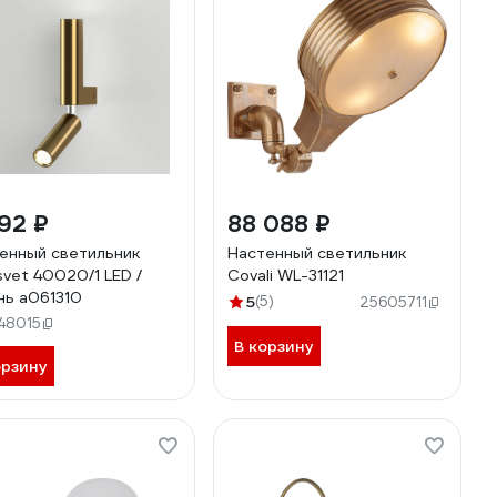
92 ₽
88 088 ₽
енный светильник
Настенный светильник
svet 40020/1 LED /
Covali WL-31121
нь a061310
5
(5)
25605711
48015
В корзину
орзину