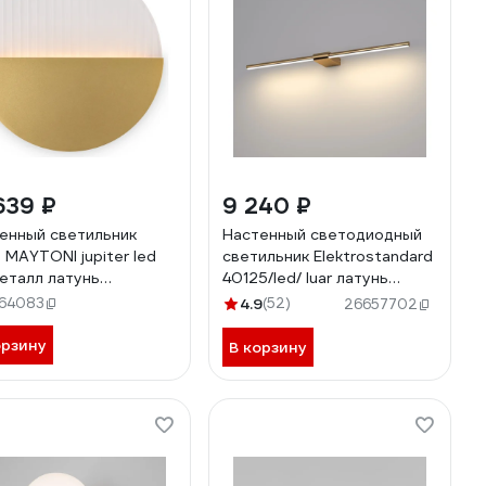
639 ₽
9 240 ₽
енный светильник
Настенный светодиодный
) MAYTONI jupiter led
светильник Elektrostandard
еталл латунь
40125/led/ luar латунь
320WL-L6BS3K1
a062893
64083
4.9
(52)
26657702
орзину
В корзину