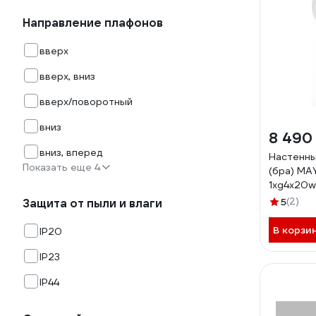
Направление плафонов
вверх
вверх, вниз
вверх/поворотный
вниз
8 490
вниз, вперед
Настенны
Показать еще 4
(бра) MA
1хg4x20w
MOD172W
5
(2)
Защита от пыли и влаги
В корзи
IP20
IP23
IP44