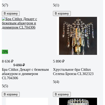
5
(7)
5
(1)
В корзину
В корзину
-5%
8 636 ₽
5 890 ₽
9 090 ₽
Бра Citilux Декарт с бежевым
Хрустальное бра Citilux
абажуром и диммером
Селена Бронза CL302323
CL704306
5
(4)
5
(5)
В корзину
В корзину