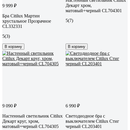
Настенный светильник Citilux
Декарт хром,
9 999 ₽
матовый+черный CL704301
Бра Citilux Мартин
5
(7)
хрустальное Прозрачное
CL332331
5
(3)
В корзину
В корзину
9 090 ₽
6 990 ₽
Настенный светильник Citilux
Светодиодное бра с
Декарт круг, хром,
выключателем Citilux Стиг
матовый+черный CL704305
черный CL203401