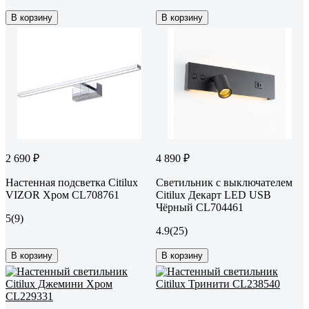
В корзину
В корзину
2 690 ₽
4 890 ₽
Настенная подсветка Citilux
Светильник с выключателем
VIZOR Хром CL708761
Citilux Декарт LED USB
Чёрный CL704461
5
(9)
4.9
(25)
В корзину
В корзину