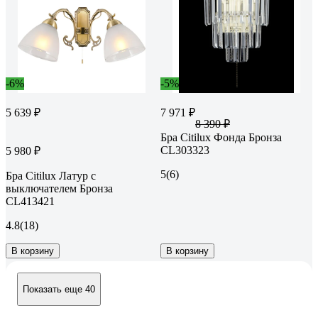
-6%
-5%
5 639 ₽
7 971 ₽
8 390 ₽
Бра Citilux Фонда Бронза
CL303323
5 980 ₽
5
(6)
Бра Citilux Латур с
выключателем Бронза
CL413421
4.8
(18)
В корзину
В корзину
Показать еще 40