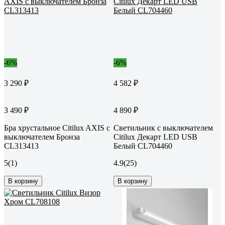
-6%
-6%
3 290 ₽
4 582 ₽
3 490 ₽
4 890 ₽
Бра хрустальное Citilux AXIS с
Светильник с выключателем
выключателем Бронза
Citilux Декарт LED USB
CL313413
Белый CL704460
5
(1)
4.9
(25)
В корзину
В корзину