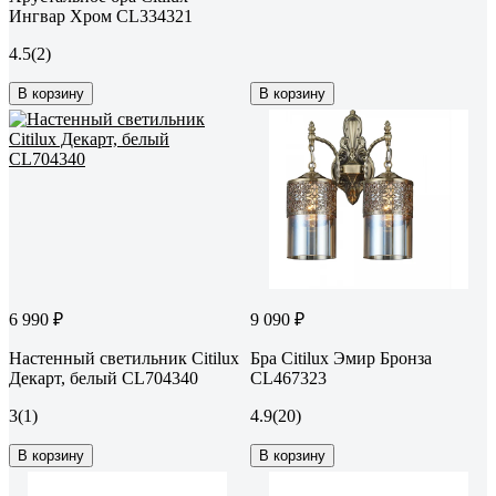
Ингвар Хром CL334321
4.5
(2)
В корзину
В корзину
6 990 ₽
9 090 ₽
Настенный светильник Citilux
Бра Citilux Эмир Бронза
Декарт, белый CL704340
CL467323
3
(1)
4.9
(20)
В корзину
В корзину