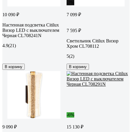
-7%
10 090 ₽
7 099 ₽
Настенная подсветка Citilux
Визор LED с выключателем
7 595 ₽
Черная CL708241N
Светильник Citilux Визор
4.9
(21)
Хром CL708112
5
(2)
В корзину
В корзину
-6%
9 090 ₽
15 130 ₽