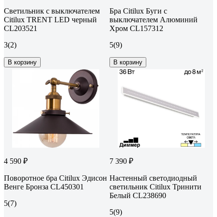
Светильник с выключателем
Бра Citilux Буги с
Citilux TRENT LED черный
выключателем Алюминий
CL203521
Хром CL157312
3
(2)
5
(9)
В корзину
В корзину
4 590 ₽
7 390 ₽
Поворотное бра Citilux Эдисон
Настенный светодиодный
Венге Бронза CL450301
светильник Citilux Тринити
Белый CL238690
5
(7)
5
(9)