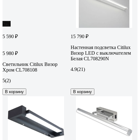
-7%
5 590 ₽
15 790 ₽
Настенная подсветка Citilux
Визор LED с выключателем
5 980 ₽
Белая CL708290N
Светильник Citilux Визор
4.9
(21)
Хром CL708108
5
(2)
В корзину
В корзину