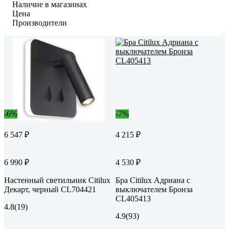
Наличие в магазинах
Цена
Производители
-6%
-7%
6 547 ₽
4 215 ₽
6 990 ₽
4 530 ₽
Настенный светильник Citilux
Бра Citilux Адриана с
Декарт, черный CL704421
выключателем Бронза
CL405413
4.8
(19)
4.9
(93)