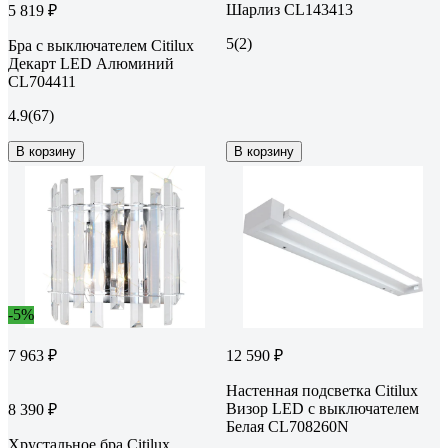
Шарлиз CL143413
5 819 ₽
5
(2)
Бра с выключателем Citilux
Декарт LED Алюминий
CL704411
4.9
(67)
В корзину
В корзину
-5%
7 963 ₽
12 590 ₽
Настенная подсветка Citilux
Визор LED с выключателем
8 390 ₽
Белая CL708260N
Хрустальное бра Citilux