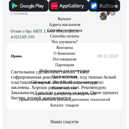
5 отзывов
Каталог
Адреса магазинов
Способы получения
Отзыв о бра ARTE LAMP MALLORCA
Способы оплаты
A1021AP-1SS
Что улучшить?
Контакты
О Компании
09.12.2020
Ирина
Поставщикам
Партнерам
Информация для инвесторов
Светильник сделан качественно. Ткань
Организациям
гофрированная довольно жёсткая, под тканью белый
пластиковый каркас. По бокам швы аккуратно
Сервисный центр ВсеИнструменты.ру
заклеяны. Хорошо рассеивает свет. Рекомендую.
Наши закупки
Заказывали 2 шт,шли с разных складов. Один пришол
Сервисные центры производителей
быстро, второй задерживается
Правила применения рекомендательных технологий
Каталог товаров
Наши соцсети