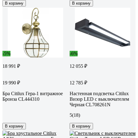
В корзину
В корзину
-5%
-6%
18 991 ₽
12 055 ₽
19 990 ₽
12 785 ₽
Бра Citilux Гера-1 витражное
Настенная подсветка Citilux
Бронза CL444310
Визор LED с выключателем
Черная CL708261N
5
(18)
В корзину
В корзину