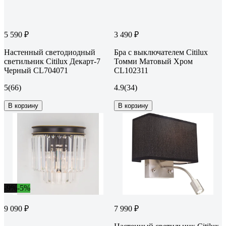
5 590 ₽
3 490 ₽
Настенный светодиодный
Бра с выключателем Citilux
светильник Citilux Декарт-7
Томми Матовый Хром
Черный CL704071
CL102311
5
(66)
4.9
(34)
В корзину
В корзину
-9%
-5%
9 090 ₽
7 990 ₽