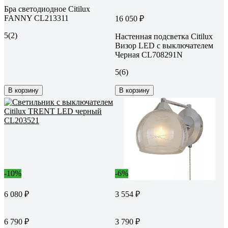
Бра светодиодное Citilux
FANNY CL213311
16 050 ₽
5
(2)
Настенная подсветка Citilux
Визор LED с выключателем
Черная CL708291N
5
(6)
В корзину
В корзину
-10%
-6%
6 080 ₽
3 554 ₽
6 790 ₽
3 790 ₽