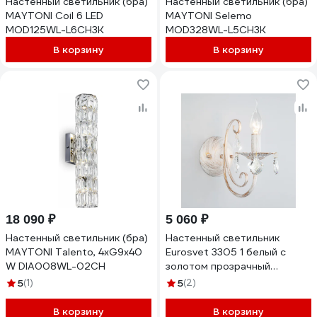
Настенный светильник (бра)
Настенный светильник (бра)
MAYTONI Coil 6 LED
MAYTONI Selemo
MOD125WL-L6CH3K
MOD328WL-L5CH3K
В корзину
В корзину
18 090 ₽
5 060 ₽
Настенный светильник (бра)
Настенный светильник
MAYTONI Talento, 4хG9x40
Eurosvet 3305 1 белый с
W DIA008WL-02CH
золотом прозрачный
хрусталь Strotskis
5
(1)
5
(2)
00000063413
В корзину
В корзину