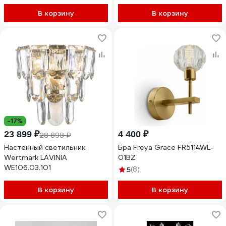
В корзину
В корзину
-17%
23 899 ₽
4 400 ₽
28 898 ₽
Настенный светильник
Бра Freya Grace FR5114WL-
Wertmark LAVINIA
01BZ
WE106.03.101
5
(8)
В корзину
В корзину