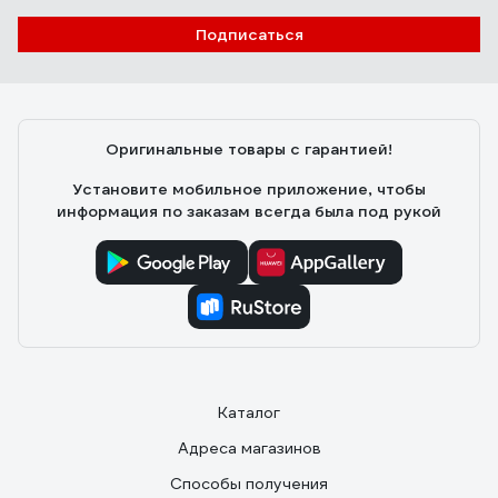
Отзыв о бра ARTE LAMP MALLORCA
Подписаться
A1021AP-1SS
09.12.2020
Ирина
Светильник сделан качественно. Ткань
Оригинальные товары с гарантией!
гофрированная довольно жёсткая, под тканью белый
пластиковый каркас. По бокам швы аккуратно
Установите мобильное приложение, чтобы
заклеяны. Хорошо рассеивает свет. Рекомендую.
информация по заказам всегда была под рукой
Заказывали 2 шт,шли с разных складов. Один пришол
быстро, второй задерживается
Каталог
Адреса магазинов
Способы получения