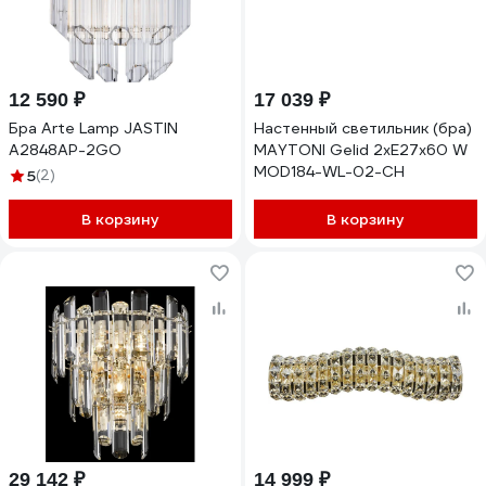
12 590 ₽
17 039 ₽
Бра Arte Lamp JASTIN
Настенный светильник (бра)
A2848AP-2GO
MAYTONI Gelid 2хE27x60 W
MOD184-WL-02-CH
5
(2)
В корзину
В корзину
29 142 ₽
14 999 ₽