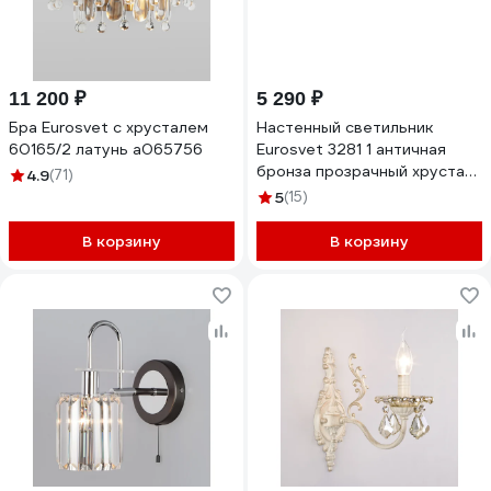
11 200 ₽
5 290 ₽
Бра Eurosvet с хрусталем
Настенный светильник
60165/2 латунь a065756
Eurosvet 3281 1 античная
бронза прозрачный хрусталь
4.9
(71)
Strotskis 00000065241
5
(15)
В корзину
В корзину