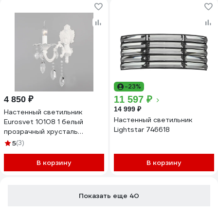
-23%
11 597 ₽
4 850 ₽
14 999 ₽
Настенный светильник
Настенный светильник
Eurosvet 10108 1 белый
Lightstar 746618
прозрачный хрусталь
Strotskis a045450
5
(3)
В корзину
В корзину
Показать еще 40