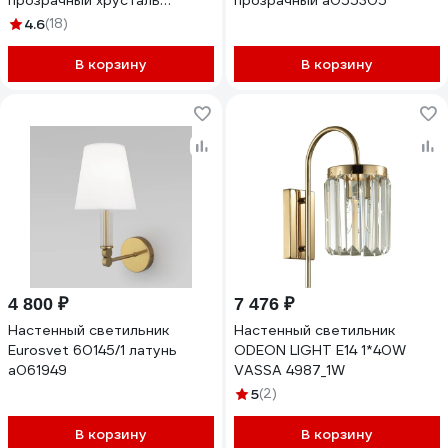
прозрачный хрусталь
прозрачный a055305
strotskis a060645
4.6
(18)
В корзину
В корзину
4 800 ₽
7 476 ₽
Настенный светильник
Настенный светильник
Eurosvet 60145/1 латунь
ODEON LIGHT E14 1*40W
a061949
VASSA 4987_1W
5
(2)
В корзину
В корзину