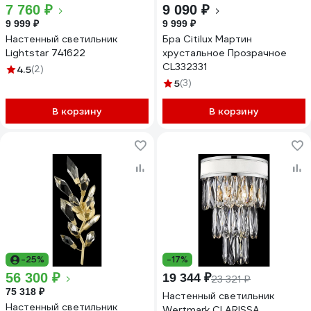
7 760 ₽
9 090 ₽
9 999 ₽
9 999 ₽
Настенный светильник
Бра Citilux Мартин
Lightstar 741622
хрустальное Прозрачное
CL332331
4.5
(2)
5
(3)
В корзину
В корзину
-25%
-17%
56 300 ₽
19 344 ₽
23 321 ₽
75 318 ₽
Настенный светильник
Настенный светильник
Wertmark CLARISSA