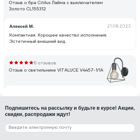
Отзыв о бра Citilux Лайма с выключателем
Золото CL155312
21.08.2023
Алексей М.
Компактная. Хорошее качество исполнения.
Эстетичный внешний вид.
8 отзывов
Отзыв о светильнике VITALUCE V4457-1/1A
27.02.2021
Максим
Народ, не ставьте в этот светильник обычную
Подпишитесь
на рассылку
и будьте в курсе! Акции,
светодиодную лампу, или, что ещё ещё хуже,
скидки, распродажи ждут!
спиральную энергосберегающую. Купите
светодиодную филаментую! Ну че за колхоз в
отзывах..
5 отзывов