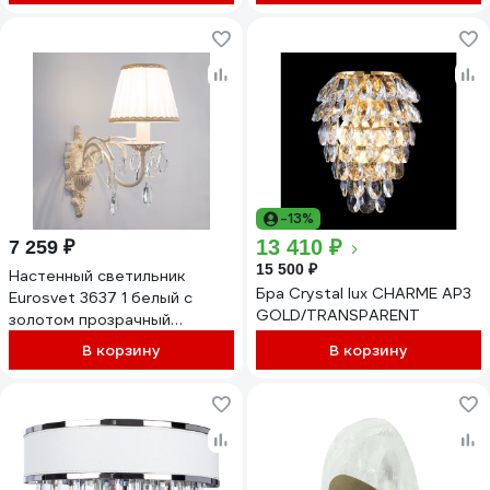
-13%
13 410 ₽
7 259 ₽
15 500 ₽
Настенный светильник
Бра Crystal lux CHARME AP3
Eurosvet 3637 1 белый с
GOLD/TRANSPARENT
золотом прозрачный
хрусталь Strotskis
В корзину
В корзину
00000068947