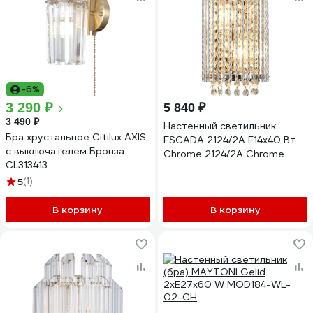
-6%
3 290 ₽
5 840 ₽
3 490 ₽
Настенный светильник
Бра хрустальное Citilux AXIS
ESCADA 2124/2A E14х40 Вт
с выключателем Бронза
Chrome 2124/2A Chrome
CL313413
5
(1)
В корзину
В корзину