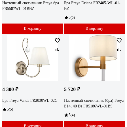
Настенный светильник Freya бра
Бра Freya Driana FR2405-WL-01-
FR5587WL-01BBZ
BZ
5
(5)
В корзину
В корзину
4 300 ₽
5 720 ₽
Бра Freya Vanda FR2030WL-02G
Настенный светильник (бра) Freya
E14, 40 Вт FR5186WL-01BS
5
(5)
5
(4)
В корзину
В корзину