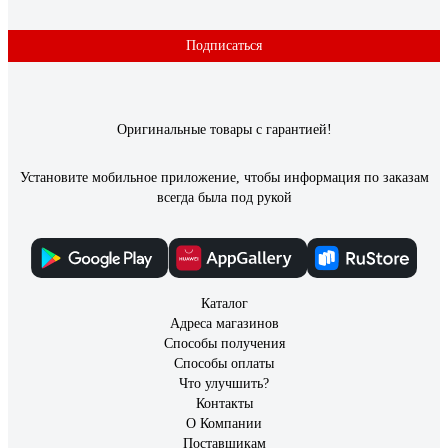
A1021AP-1SS
Подписаться
Ирина
09.12.2020
Светильник сделан качественно. Ткань гофрированная
довольно жёсткая, под тканью белый пластиковый каркас.
Оригинальные товары с гарантией!
По бокам швы аккуратно заклеяны. Хорошо рассеивает свет.
Рекомендую. Заказывали 2 шт,шли с разных складов. Один
Установите мобильное приложение, чтобы информация по заказам
пришол быстро, второй задерживается
всегда была под рукой
Каталог
Адреса магазинов
Способы получения
Способы оплаты
Что улучшить?
Контакты
О Компании
Поставщикам