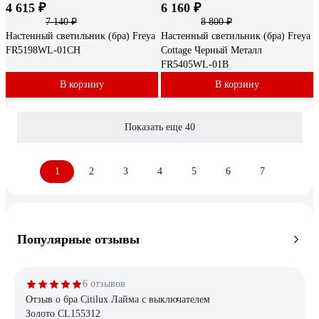
4 615 ₽
6 160 ₽
7 140 ₽
8 800 ₽
Настенный светильник (бра) Freya
Настенный светильник (бра) Freya
FR5198WL-01CH
Cottage Черный Металл
FR5405WL-01B
В корзину
В корзину
Показать еще 40
1
2
3
4
5
6
7
Популярные отзывы
6 отзывов
Отзыв о бра Citilux Лайма с выключателем
Золото CL155312