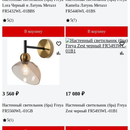
Lora Черный и Латунь Металл
Kamelia Латунь Металл
FR5432WL-01BBS
FR5446WL-01BS
5
(2)
5
(7)
В корзину
В корзину
3 560 ₽
17 080 ₽
Настенный светильник (бра) Freya
Настенный светильник (бра) Freya
FR5560WL-01GB
Zest черный FR5493WL-01B1
5
(1)