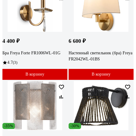
4 400 ₽
6 600 ₽
Бра Freya Forte FR1006WL-01G
Настенный светильник (бра) Freya
FR2042WL-01BS
4.7
(3)
В корзину
В корзину
-35%
-30%