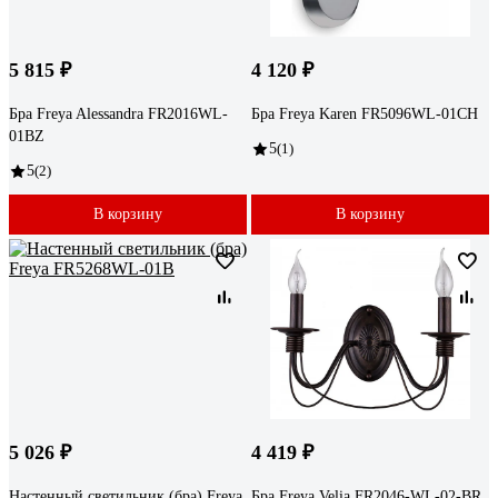
5 815 ₽
4 120 ₽
Бра Freya Alessandra FR2016WL-
Бра Freya Karen FR5096WL-01CH
01BZ
5
(1)
5
(2)
В корзину
В корзину
5 026 ₽
4 419 ₽
Настенный светильник (бра) Freya
Бра Freya Velia FR2046-WL-02-BR