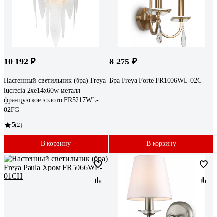
10 192 ₽
8 275 ₽
Настенный светильник (бра) Freya
Бра Freya Forte FR1006WL-02G
lucrecia 2хe14x60w металл
французское золото FR5217WL-
02FG
5
(2)
В корзину
В корзину