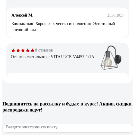
Алексей М.
21.08.2023
Компактная. Хорошее качество исполнения. Эстетичный
внешний вид.
8 отзывов
Отзыв о светильнике VITALUCE V4457-1/1A
Максим
27.02.2021
Народ, не ставьте в этот светильник обычную светодиодную
лампу, или, что ещё ещё хуже, спиральную
энергосберегающую. Купите светодиодную филаментую! Ну
Подпишитесь
на рассылку
и будьте в курсе! Акции, скидки,
че за колхоз в отзывах..
распродажи ждут!
5 отзывов
Отзыв о бра ARTE LAMP MALLORCA