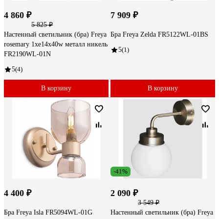
4 860 ₽
7 909 ₽
5 825 ₽
Настенный светильник (бра) Freya
Бра Freya Zelda FR5122WL-01BS
rosemary 1хe14x40w металл никель
5
(1)
FR2190WL-01N
5
(4)
В корзину
В корзину
-41%
4 400 ₽
2 090 ₽
3 549 ₽
Бра Freya Isla FR5094WL-01G
Настенный светильник (бра) Freya