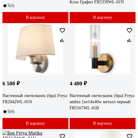
Kron Графит FR5339WL-01N
5
(3)
В корзину
В корзину
6 500 ₽
4 400 ₽
Настенный светильник (бра) Freya
Настенный светильник (бра) Freya
FR2042WL-01N
ambra 1хe14x40w металл черный
FR5167WL-01B
5
(4)
В корзину
В корзину