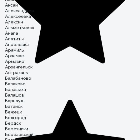
Аксай
Александров
Алексеевка
Алексин
Альметьевск
Анапа
Апатиты
Апрелевка
Арамиль
Арзамас
Армавир
Архангельск
Астрахань
Балабаново
Балаково
Балашиха
Балашов
Барнаул
Батайск
Бежецк
Белгород
Бердск
Березники
Березовский