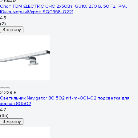
2 644 ₽
Спот TDM ELECTRIC СНС 2х50Вт, GU10, 230 В, 50 Гц, IP44,
Юкка, черный/хром SQ0358-0221
4.5
(2)
В корзину
2 229 ₽
Светильник Navigator 80 502 nlf-m-001-02 подсветка для
зеркал 80502
4.7
(65)
В корзину