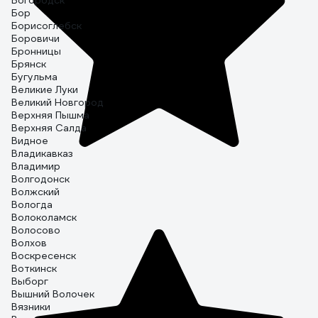
Богородск
Бор
Борисоглебск
Боровичи
Бронницы
Брянск
Бугульма
Великие Луки
Великий Новгород
Верхняя Пышма
Верхняя Салда
Видное
Владикавказ
Владимир
Волгодонск
Волжский
Вологда
Волоколамск
Волосово
Волхов
Воскресенск
Воткинск
Выборг
Вышний Волочек
Вязники