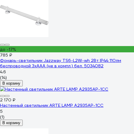
до -17%
785 ₽
Фонарь-светильник Jazzway TS6-L2W-wh 2Вт IP44 110лм
беспроводной 3хAAA (не в компл.) бел. 5034082
4.6
(14)
В корзину
2 170 ₽
Настенный светильник ARTE LAMP A2935AP-1CC
5
(1)
В корзину