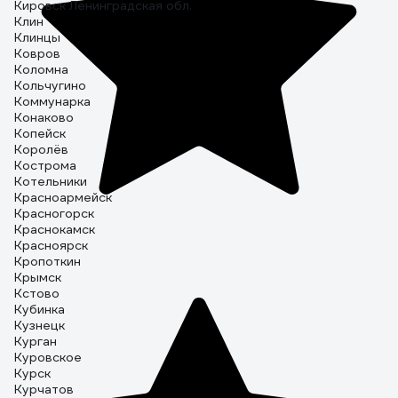
Кировск Ленинградская обл.
Клин
Клинцы
Ковров
Коломна
Кольчугино
Коммунарка
Конаково
Копейск
Королёв
Кострома
Котельники
Красноармейск
Красногорск
Краснокамск
Красноярск
Кропоткин
Крымск
Кстово
Кубинка
Кузнецк
Курган
Куровское
Курск
Курчатов