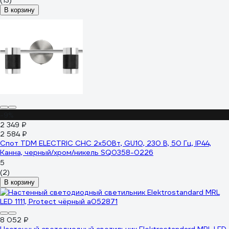
(13)
В корзину
-9%
2 349 ₽
2 584 ₽
Спот TDM ELECTRIC СНС 2х50Вт, GU10, 230 В, 50 Гц, IP44,
Канна, черный/хром/никель SQ0358-0226
5
(2)
В корзину
8 052 ₽