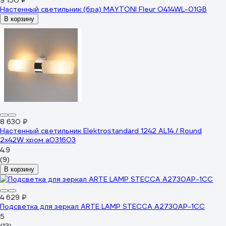
9 150 ₽
Настенный светильник (бра) MAYTONI Fleur O414WL-01GB
В корзину
8 630 ₽
Настенный светильник Elektrostandard 1242 AL14 / Round
2х42W хром a031603
4.9
(9)
В корзину
4 629 ₽
Подсветка для зеркал ARTE LAMP STECCA A2730AP-1CC
5