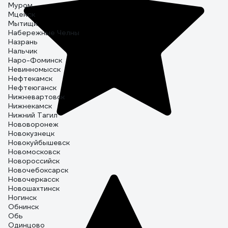
Муром
Мценск
Мытищи
Набережные Челны
Назрань
Нальчик
Наро-Фоминск
Невинномысск
Нефтекамск
Нефтеюганск
Нижневартовск
Нижнекамск
Нижний Тагил
Нововоронеж
Новокузнецк
Новокуйбышевск
Новомосковск
Новороссийск
Новочебоксарск
Новочеркасск
Новошахтинск
Ногинск
Обнинск
Обь
Одинцово