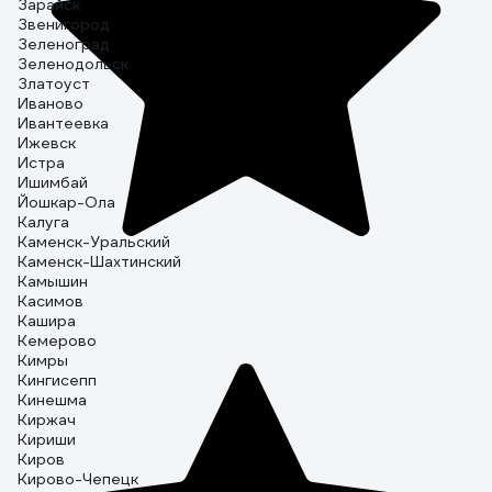
Зарайск
Звенигород
Зеленоград
Зеленодольск
Златоуст
Иваново
Ивантеевка
Ижевск
Истра
Ишимбай
Йошкар-Ола
Калуга
Каменск-Уральский
Каменск-Шахтинский
Камышин
Касимов
Кашира
Кемерово
Кимры
Кингисепп
Кинешма
Киржач
Кириши
Киров
Кирово-Чепецк