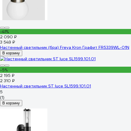
-41%
2 090 ₽
3 549 ₽
Настенный светильник (бра) Freya Kron Графит FR5339WL-01N
В корзину
-5%
2 195 ₽
2 310 ₽
Настенный светильник ST luce SL1599.101.01
5
(1)
В корзину