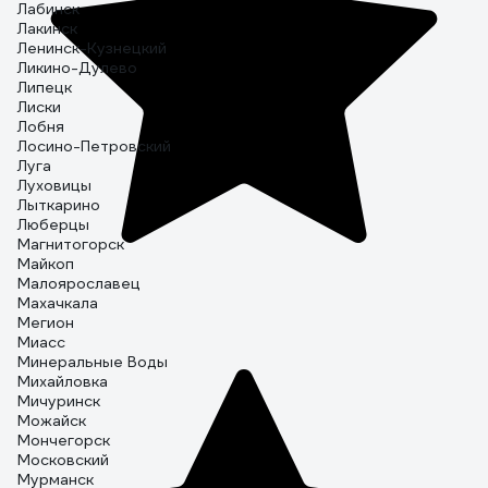
Лабинск
Лакинск
Ленинск-Кузнецкий
Ликино-Дулево
Липецк
Лиски
Лобня
Лосино-Петровский
Луга
Луховицы
Лыткарино
Люберцы
Магнитогорск
Майкоп
Малоярославец
Махачкала
Мегион
Миасс
Минеральные Воды
Михайловка
Мичуринск
Можайск
Мончегорск
Московский
Мурманск