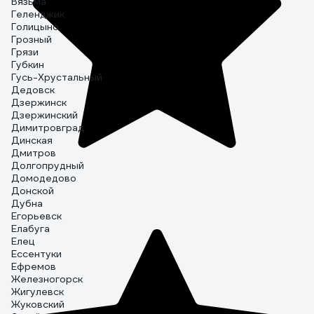
Вязьма
Геленджик
Голицыно
Грозный
Грязи
Губкин
Гусь-Хрустальный
Дедовск
Дзержинск
Дзержинский
Димитровград
Динская
Дмитров
Долгопрудный
Домодедово
Донской
Дубна
Егорьевск
Елабуга
Елец
Ессентуки
Ефремов
Железногорск
Жигулевск
Жуковский