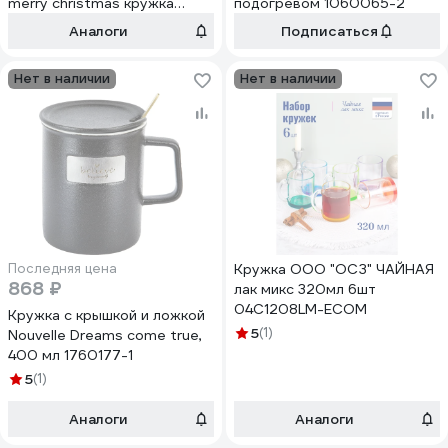
merry christmas кружка
подогревом 1060065-2
380мл, крышка, ложка, белый
Аналоги
Подписаться
68007-3
Нет в наличии
Нет в наличии
Последняя цена
Кружка ООО "ОСЗ" ЧАЙНАЯ
868 ₽
лак микс 320мл 6шт
04C1208LM-ECOM
Кружка с крышкой и ложкой
5
(1)
Nouvelle Dreams come true,
400 мл 1760177-1
5
(1)
Аналоги
Аналоги