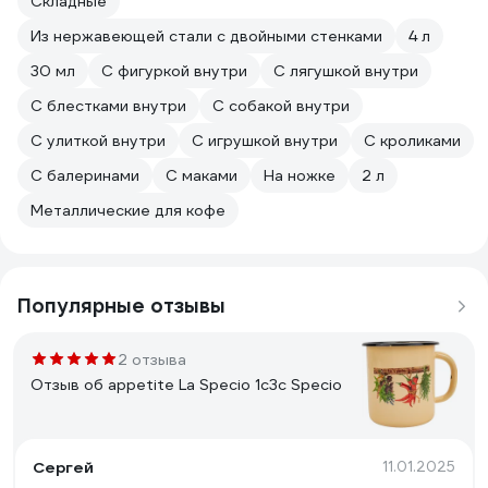
Складные
Из нержавеющей стали с двойными стенками
4 л
30 мл
С фигуркой внутри
С лягушкой внутри
С блестками внутри
С собакой внутри
С улиткой внутри
С игрушкой внутри
С кроликами
С балеринами
С маками
На ножке
2 л
Металлические для кофе
Популярные отзывы
2 отзыва
Отзыв об appetite La Specio 1с3с Specio
Сергей
11.01.2025