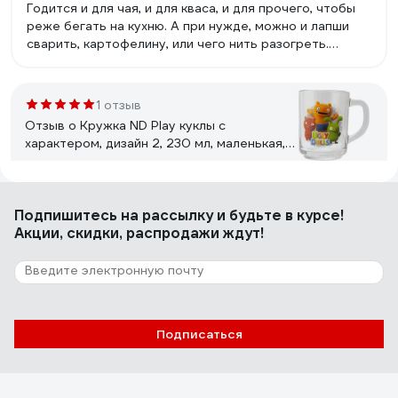
Годится и для чая, и для кваса, и для прочего, чтобы
реже бегать на кухню. А при нужде, можно и лапши
сварить, картофелину, или чего нить разогреть.
Стенки и дно, к слову, вполне толстые.
1 отзыв
Отзыв о Кружка ND Play куклы с
характером, дизайн 2, 230 мл, маленькая,
стекло 285557
Михаил
10.11.2025
Подпишитесь
на рассылку
и будьте в курсе!
++
Акции, скидки, распродажи ждут!
3 отзыва
Отзыв о Кружка керамическая PERFECTO
LINEA 350 мл, LOVELY ANIMALS-1, 30-
Подписаться
063611
Вася
25.06.2025
Неповторимый рисунок, много бегемотиков и