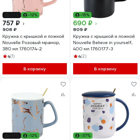
-17%
-12%
-15%
757 ₽
690 ₽
908 ₽
809 ₽
Кружка с крышкой и ложкой
Кружка с крышкой и ложкой
Nouvelle Розовый мрамор,
Nouvelle Believe in yourself,
380 мл 1760174-2
400 мл 1760177-3
4
(1)
4
(2)
В корзину
В корзину
-17%
-12%
-37%