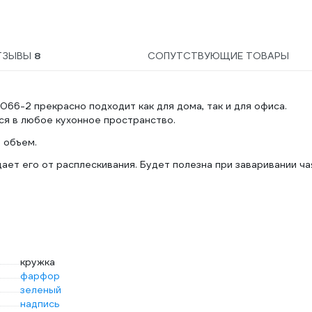
молочного и пивного
камня, 5 л
4607002306015
ТЗЫВЫ
8
СОПУТСТВУЮЩИЕ ТОВАРЫ
066-2 прекрасно подходит как для дома, так и для офиса.
ся в любое кухонное пространство.
 объем.
ет его от расплескивания. Будет полезна при заваривании ча
кружка
фарфор
зеленый
надпись