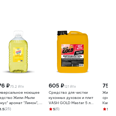
76 ₽
605 ₽
75 ₽
75.2 ₽/л
121 ₽/л
иверсальное моющее
Средство для чистки
Жидко
едство Жили-Мыли
кухонных духовок и плит
средст
окус" аромат "Лимон", 5
VASH GOLD Master 5 л
Капля 
 ПЭТ 4623721540318
антижир 307055
лимон,
3.5
(25)
5
(6)
5
(8)