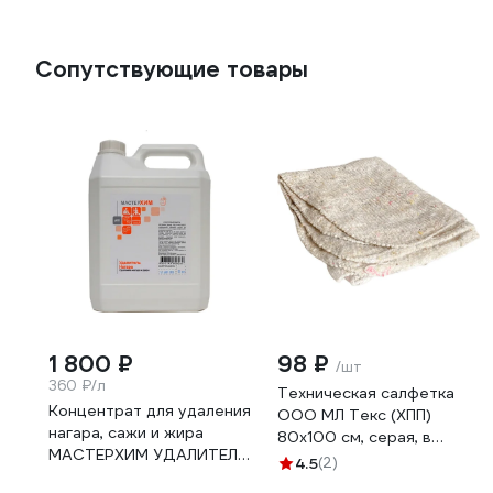
Сопутствующие товары
1 800 ₽
98 ₽
/шт
360 ₽/л
Техническая салфетка
Концентрат для удаления
ООО МЛ Текс (ХПП)
нагара, сажи и жира
80x100 см, серая, в
МАСТЕРХИМ УДАЛИТЕЛЬ
индивидуальном пакете
4.5
(2)
НАГАРА 6 кг 026ЩП6
22-3040