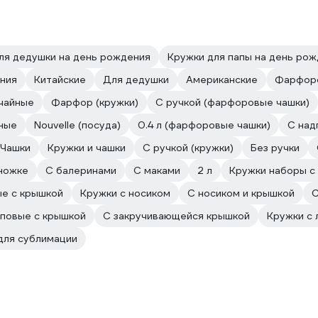
ля дедушки на день рождения
Кружки для папы на день ро
ния
Китайские
Для дедушки
Американские
Фарфор
чайные
Фарфор (кружки)
С ручкой (фарфоровые чашки)
ные
Nouvelle (посуда)
0.4 л (фарфоровые чашки)
С над
Чашки
Кружки и чашки
С ручкой (кружки)
Без ручки
ножке
С балеринами
С маками
2 л
Кружки наборы с
е с крышкой
Кружки с носиком
С носиком и крышкой
С
повые с крышкой
С закручивающейся крышкой
Кружки с 
для сублимации