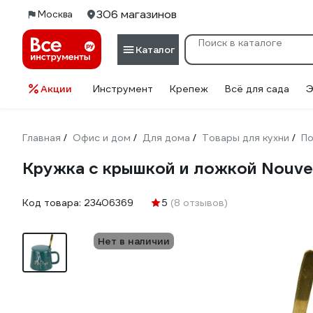
306 магазинов
Москва
Каталог
Акции
Инструмент
Крепеж
Всё для сада
Э
Главная
Офис и дом
Для дома
Товары для кухни
По
/
/
/
/
Кружка с крышкой и ложкой Nouvel
Код товара:
23406369
5
(8 отзывов)
Нет в наличии