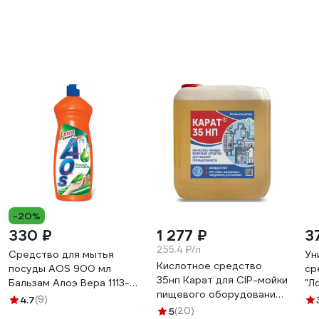
-20%
330 ₽
1 277 ₽
3
255.4 ₽/л
Средство для мытья
Ун
Кислотное средство
посуды AOS 900 мл
ср
35нп Карат для CIP-мойки
Бальзам Алоэ Вера 1113-3
"Л
пищевого оборудования,
605060
л,
4.7
(9)
удаление накипи,
5
(20)