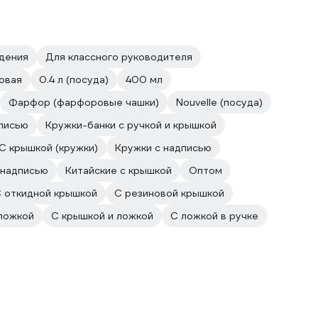
ждения
Для классного руководителя
овая
0.4 л (посуда)
400 мл
Фарфор (фарфоровые чашки)
Nouvelle (посуда)
писью
Кружки-банки с ручкой и крышкой
С крышкой (кружки)
Кружки с надписью
 надписью
Китайские с крышкой
Оптом
 откидной крышкой
С резиновой крышкой
ложкой
С крышкой и ложкой
С ложкой в ручке