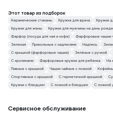
Этот товар из подборок
Керамические стаканы
Кружка для врача
Кружки д
Кружки для жены
Кружки для мужчины на день рожде
Фарфор (посуда для чая и кофе)
Фарфоровые чашки 
Зеленая
Прикольные с надписями
Надпись
Зеле
С крышкой (фарфоровые чашки)
Зелёные с ручкой
С кроликами
Фарфоровые кружки для ребенка
На 
Пивные с крышкой
Чашки чайные с ложкой
Кофейны
Спортивные с крышкой
С герметичной крышкой
Су
Кружки с блюдцем
С ложкой и блюдцем
С ложкой 
Сервисное обслуживание