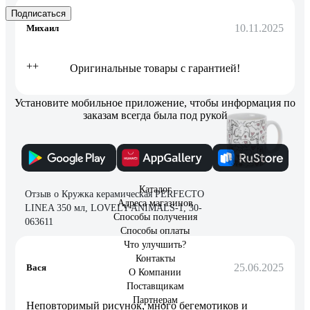
Подписаться
10.11.2025
Михаил
++
Оригинальные товары с гарантией!
Установите мобильное приложение, чтобы информация по
заказам всегда была под рукой
3 отзыва
Каталог
Отзыв о Кружка керамическая PERFECTO
Адреса магазинов
LINEA 350 мл, LOVELY ANIMALS-1, 30-
Способы получения
063611
Способы оплаты
Что улучшить?
Контакты
25.06.2025
Вася
О Компании
Поставщикам
Партнерам
Неповторимый рисунок, много бегемотиков и