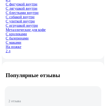
С фигуркой внутри
С лягушкой внутри
С блестками внутри
С собакой внутри
С улиткой внутри
С игрушкой внутри
Металлические для кофе
С кроликами
С балеринами
С маками
На ножке
2 л
Популярные отзывы
2 отзыва