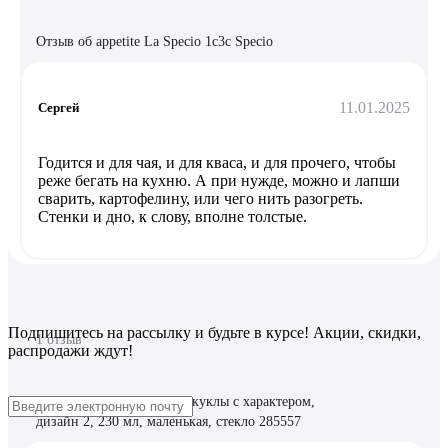
Отзыв об appetite La Specio 1с3с Specio
11.01.2025
Сергей
Годится и для чая, и для кваса, и для прочего, чтобы
реже бегать на кухню. А при нужде, можно и лапши
сварить, картофелину, или чего нить разогреть.
Стенки и дно, к слову, вполне толстые.
Подпишитесь
на рассылку
и будьте в курсе! Акции, скидки,
1 отзыв
распродажи ждут!
Отзыв о Кружка ND Play куклы с характером,
дизайн 2, 230 мл, маленькая, стекло 285557