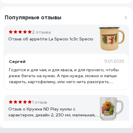
Популярные отзывы
2 отзыва
Отзыв об appetite La Specio 1с3с Specio
Сергей
11.01.2025
Годится и для чая, и для кваса, и для прочего, чтобы
реже бегать на кухню. А при нужде, можно и лапши
сварить, картофелину, или чего нить разогреть.
Стенки и дно, к слову, вполне толстые.
1 отзыв
Отзыв о Кружка ND Play куклы с
характером, дизайн 2, 230 мл, маленькая,
стекло 285557
Михаил
10.11.2025