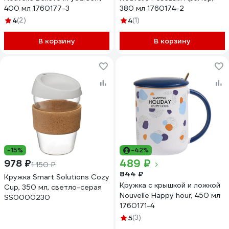
400 мл 1760177-3
380 мл 1760174-2
4
(2)
4
(1)
В корзину
В корзину
-15%
-42%
489 ₽
978 ₽
1 150 ₽
844 ₽
Кружка Smart Solutions Cozy
Кружка с крышкой и ложкой
Cup, 350 мл, светло-серая
Nouvelle Happy hour, 450 мл
SS0000230
1760171-4
5
(3)