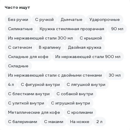
Часто ищут
Без ручки
С ручкой
Дымчатые
Ударопрочные
Силикатные
Кружка стеклянная прозрачная
90 мл
Из нержавеющей стали 300 мл
С крышкой
С ситечком
В крапинку
Двойная кружка
Складные для кофе
Из нержавеющей стали 900 мл
Складные
Из нержавеющей стали с двойными стенками
30 мл
4 л
С фигуркой внутри
С лягушкой внутри
С блестками внутри
С собакой внутри
С улиткой внутри
С игрушкой внутри
Металлические для кофе
С кроликами
С балеринами
С маками
На ножке
2 л