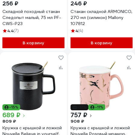
256 ₽
246 ₽
Складной походный стакан
Стакан складной ARMONICO,
Следопыт малый, 75 мл PF-
270 мл (силикон) Mallony
CWS-P23
107812
4.4
(7)
4
(4)
В корзину
В корзину
-15%
-17%
-11%
689 ₽
757 ₽
809 ₽
908 ₽
Кружка с крышкой и ложкой
Кружка с крышкой и ложкой
Nouvelle Believe in yourself,
Nouvelle Розовый мрамор,