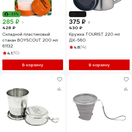
-33%
-13%
285 ₽
375 ₽
428 ₽
430 ₽
Складной пластиковый
Кружка TOURIST 220 мл
стакан BOYSCOUT 200 мл
ДК-560
61132
4.8
(14)
4.1
(10)
В корзину
В корзину