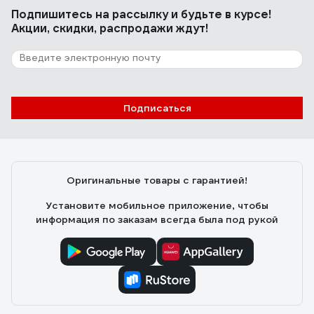
Подпишитесь
на рассылку
и будьте в курсе!
++
Акции, скидки, распродажи ждут!
3 отзыва
Отзыв о Кружка керамическая PERFECTO
LINEA 350 мл, LOVELY ANIMALS-1, 30-
Подписаться
063611
Вася
25.06.2025
Неповторимый рисунок, много бегемотиков и
слоников))
Оригинальные товары с гарантией!
Установите мобильное приложение, чтобы
информация по заказам всегда была под рукой