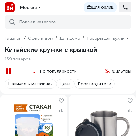
Москва
Для юрлиц
Поиск в каталоге
Главная
/
Офис и дом
/
Для дома
/
Товары для кухни
/
По
Китайские кружки с крышкой
159 товаров
По популярности
Фильтры
Наличие в магазинах
Цена
Производители