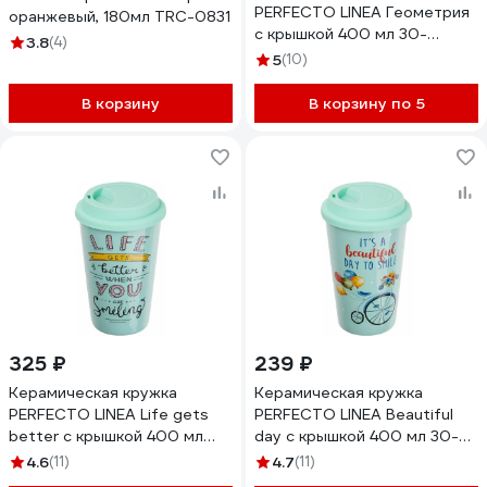
PERFECTO LINEA Геометрия
оранжевый, 180мл TRC-0831
с крышкой 400 мл 30-
3.8
(4)
540230
5
(10)
В корзину
В корзину по 5
325 ₽
239 ₽
Керамическая кружка
Керамическая кружка
PERFECTO LINEA Life gets
PERFECTO LINEA Beautiful
better с крышкой 400 мл
day с крышкой 400 мл 30-
30-140122
140121
4.6
(11)
4.7
(11)